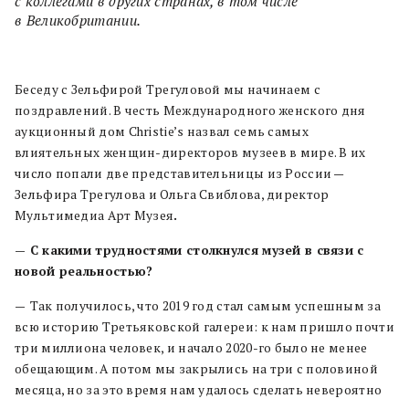
с коллегами в других странах, в том числе
в Великобритании.
Беседу с Зельфирой Трегуловой мы начинаем с
поздравлений. В честь Международного женского дня
аукционный дом Christie’s назвал семь самых
влиятельных женщин-директоров музеев в мире. В их
число попали две представительницы из России —
Зельфира Трегулова и Ольга Свиблова, директор
Мультимедиа Арт Музея
.
— С какими трудностями столкнулся музей в связи с
новой реальностью?
—
Так получилось, что 2019 год стал самым успешным за
всю историю Третьяковской галереи: к нам пришло почти
три миллиона человек, и начало 2020-го было не менее
обещающим. А потом мы закрылись на три с половиной
месяца, но за это время нам удалось сделать невероятно