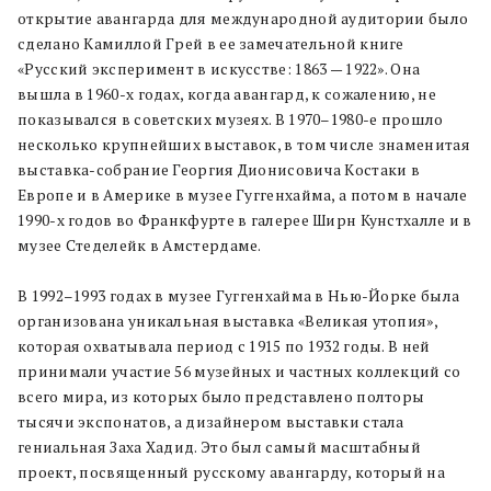
открытие авангарда для международной аудитории было
сделано Камиллой Грей в ее замечательной книге
«Русский эксперимент в искусстве: 1863 — 1922». Она
вышла в 1960-х годах, когда авангард, к сожалению, не
показывался в советских музеях. В 1970–1980-е прошло
несколько крупнейших выставок, в том числе знаменитая
выставка-собрание Георгия Дионисовича Костаки в
Европе и в Америке в музее Гуггенхайма, а потом в начале
1990-х годов во Франкфурте в галерее Ширн Кунстхалле и в
музее Стеделейк в Амстердаме.
В 1992–1993 годах в музее Гуггенхайма в Нью-Йорке была
организована уникальная выставка «Великая утопия»,
которая охватывала период с 1915 по 1932 годы. В ней
принимали участие 56 музейных и частных коллекций со
всего мира, из которых было представлено полторы
тысячи экспонатов, а дизайнером выставки стала
гениальная Заха Хадид. Это был самый масштабный
проект, посвященный русскому авангарду, который на