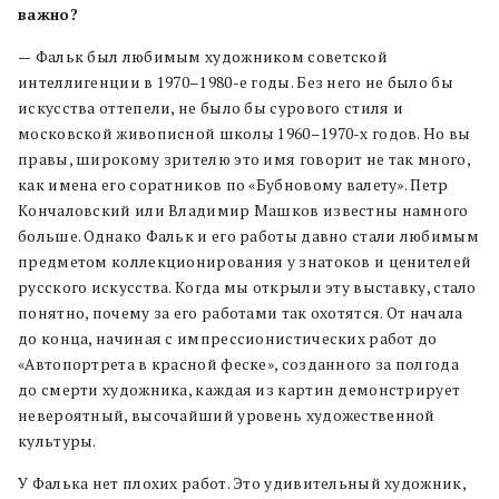
важно?
—
Фальк был любимым художником советской
интеллигенции в 1970–1980-е годы. Без него не было бы
искусства оттепели, не было бы сурового стиля и
московской живописной школы 1960–1970-х годов. Но вы
правы, широкому зрителю это имя говорит не так много,
как имена его соратников по «Бубновому валету». Петр
Кончаловский или Владимир Машков известны намного
больше. Однако Фальк и его работы давно стали любимым
предметом коллекционирования у знатоков и ценителей
русского искусства. Когда мы открыли эту выставку, стало
понятно, почему за его работами так охотятся. От начала
до конца, начиная с импрессионистических работ до
«Автопортрета в красной феске», созданного за полгода
до смерти художника, каждая из картин демонстрирует
невероятный, высочайший уровень художественной
культуры.
У Фалька нет плохих работ. Это удивительный художник,