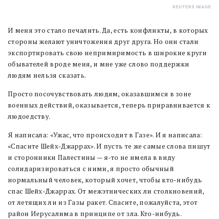
REUTERS IMAGE
И меня это стало печалить. Да, есть конфликты, в которых
стороны желают уничтожения друг друга. Но они стали
экспортировать свою непримиримость в широкие круги
обывателей вроде меня, и мне уже слово поддержки
людям нельзя сказать.
Просто посочувствовать людям, оказавшимся в зоне
военных действий, оказывается, теперь приравнивается к
людоедству.
Я написала: «Ужас, что происходит в Газе». И я написала:
«Спасите Шейх-Джаррах». И пусть те же самые слова пишут
и сторонники Палестины — я-то не имела в виду
солидаризироваться с ними, я просто обычный
нормальный человек, который хочет, чтобы кто-нибудь
спас Шейх-Джаррах. От межэтнических ли столкновений,
от летящих ли из Газы ракет. Спасите, пожалуйста, этот
район Иерусалима в принципе от зла. Кто-нибудь.