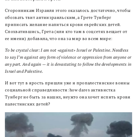
Сторонникам Израиля этого оказалось достаточно, чтобы
обозвать твит антиизраильским, а Грете Тунберг
приписать желание напиться крови еврейских детей.
Спохватившись, Грета (или кто там в соцсетях вещает от
ее имени) добавила, что она за мир во всем мире:
To be crystal clear: I am not «against» Israel or Palestine. Needless
to say I’m against any form of violence or oppression from anyone or
any part. And again — it is devastating to follow the developments in
Israel and Palestine.
И вот тут в ярость пришли уже и пропалестинские воины
социальной справедливости: how dares активистка
Тунберг не быть за наших, неужто она хочет испить крови
палестинских детей?