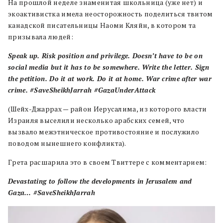
На прошлой неделе знаменитая школьница (уже нет) и
экоактивистка имела неосторожность поделиться твитом
канадской писательницы Наоми Кляйн, в котором та
призывала людей:
Speak up. Risk position and privilege. Doesn’t have to be on
social media but it has to be somewhere. Write the letter. Sign
the petition. Do it at work. Do it at home. War crime after war
crime. #SaveSheikhJarrah #GazaUnderAttack
(Шейх-Джаррах — район Иерусалима, из которого власти
Израиля выселили несколько арабских семей, что
вызвало межэтническое противостояние и послужило
поводом нынешнего конфликта).
Грета расшарила это в своем Твиттере с комментарием:
Devastating to follow the developments in Jerusalem and
Gaza… #SaveSheikhJarrah