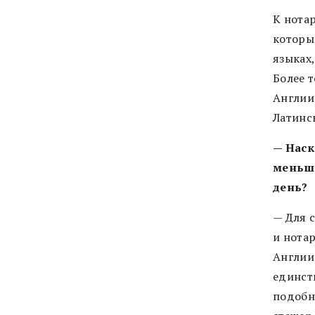
К нота
которы
языках,
Более 
Англии
Латинск
— Наск
меньше
день?
— Для с
и нота
Англии 
единств
подобн