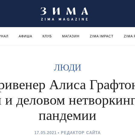
РНАЛ
АФИША
КЛУБ
МАГАЗИН
ZIMA IMPACT
ZIMA
ЛЮДИ
ривенер Алиса Графто
 и деловом нетворкинг
пандемии
17.05.2021
РЕДАКТОР САЙТА