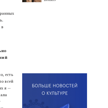
транных
ь.
 в
ьно
шний
о, есть
по всей
их я —
чала
т