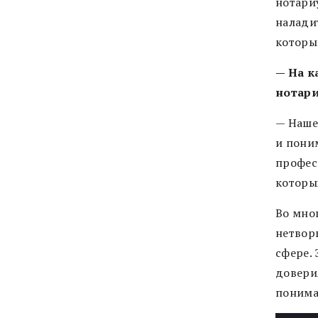
нотари
налади
которы
— На к
нотари
— Наше
и пони
профес
которы
Во мно
нетвор
сфере. 
довери
понима