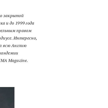
но закрытой
ка и до 1999 года
тельным правом
диусе. Интересно,
на всю Англию
 пандемии
ZIMA Magazine.