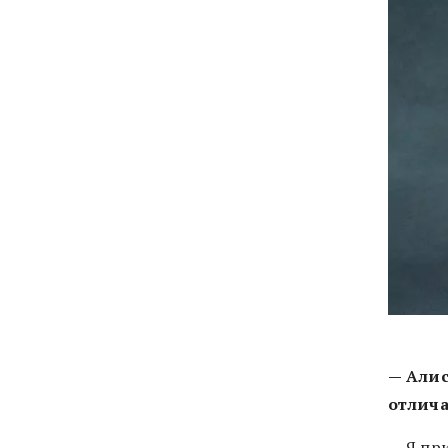
— Алис
отлича
— Я пр