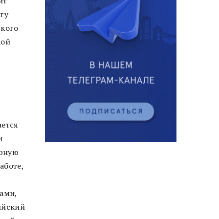
ит
гу
ского
кой
ается
и
арную
аботе,
ами,
ийский