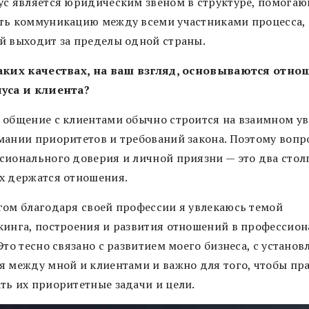
ус является юридическим звеном в структуре, помога
ть коммуникацию между всеми участниками процесса,
й выходит за пределы одной страны.
аких качествах, на ваш взгляд, основываются отн
уса и клиента?
 общение с клиентами обычно строится на взаимном у
мании приоритетов и требований закона. Поэтому вопр
сионального доверия и личной приязни — это два столп
х держатся отношения.
гом благодаря своей профессии я увлекаюсь темой
кинга, построения и развития отношений в профессио
Это тесно связано с развитием моего бизнеса, с устано
я между мной и клиентами и важно для того, чтобы пр
ть их приоритетные задачи и цели.