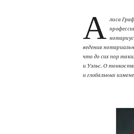
А
лиса Гра
профессии
нотариус
ведения нотариальн
что до сих пор таки
и Уэльс. О тонкост
и глобальных измене