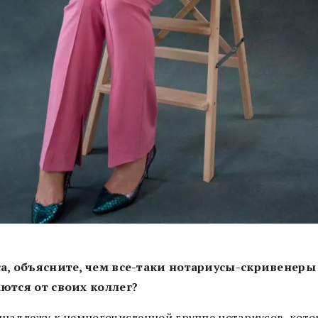
а, объясните, чем все-таки нотариусы-cкривенеры
ются от своих коллег?
инадлежу к немногочисленной группе нотариусов, кот