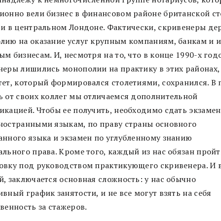
ионно вели бизнес в финансовом районе британской с
 и в центральном Лондоне. Фактически, скривенеры де
лию на оказание услуг крупным компаниям, банкам и 
м бизнесам. И, несмотря на то, что в конце 1990-х год
неры лишились монополии на практику в этих районах,
тет, который формировался столетиями, сохранился. В
ь от своих коллег мы отличаемся дополнительной
икацией. Чтобы ее получить, необходимо сдать экзамен
ностранными языкам, по праву страны основного
анного языка и экзамен по углубленному знанию
ального права. Кроме того, каждый из нас обязан прой
овку под руководством практикующего скривенера. И в
й, заключается основная сложность: у нас обычно
вный график занятости, и не все могут взять на себя
венность за стажеров.