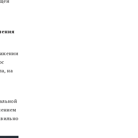
ющей
ошения
важении
ос
а, на
нальной
влением
авильно