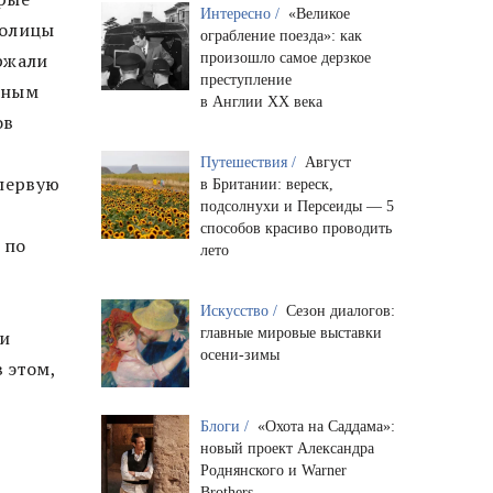
Интересно /
«Великое
толицы
ограбление поезда»: как
ржали
произошло самое дерзкое
преступление
иным
в Англии XX века
ов
Путешествия /
Август
 первую
в Британии: вереск,
подсолнухи и Персеиды — 5
способов красиво проводить
 по
лето
Искусство /
Сезон диалогов:
главные мировые выставки
ти
осени-зимы
 этом,
Блоги /
«Охота на Саддама»:
новый проект Александра
Роднянского и Warner
Brothers