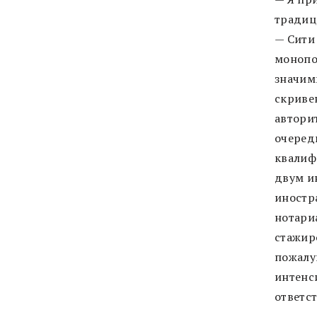
традиц
— Сити
монопо
значимы
скриве
автори
очеред
квалиф
двум и
иностр
нотари
стажир
пожалу
интенси
ответст