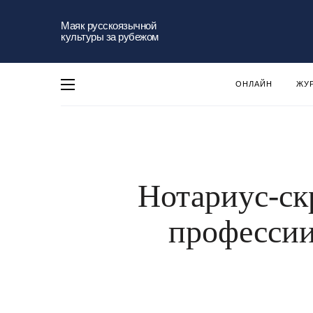
Маяк русскоязычной
культуры за рубежом
ОНЛАЙН
ЖУ
Нотариус-ск
профессии