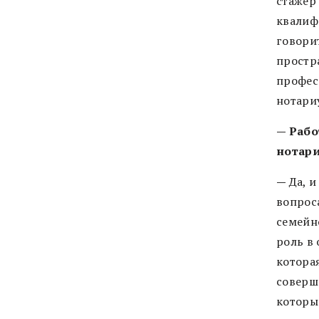
стажер 
квалиф
говори
простр
профе
нотари
— Рабо
нотари
—
Да, и
вопрос
семейн
роль в 
котора
соверш
которы