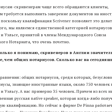
риусам-скривенерам чаще всего обращаются клиенты,
м требуется выполнить заверение документов на инос
 поскольку квалификация Scrivener позволяет это делат
того, мы являемся единственной категорией нотариусов
 и Уэльсе, принятой в члены Международного Союза
ого Нотариата, что очень почетно.
олько я понимаю, скривенеров в Англии значител
, чем общих нотариусов. Сколько вас на сегодня
равнения: общих нотариусов, среди которых, безусловн
риусы, знающие иностранные языки, около 750 человек 
и Уэльсу. А нас примерно 35 человек. Причем из всех н
енная русская native speaker, которая когда-либо полу
ую квалификацию. Но сейчас в фирме De Pinna работае