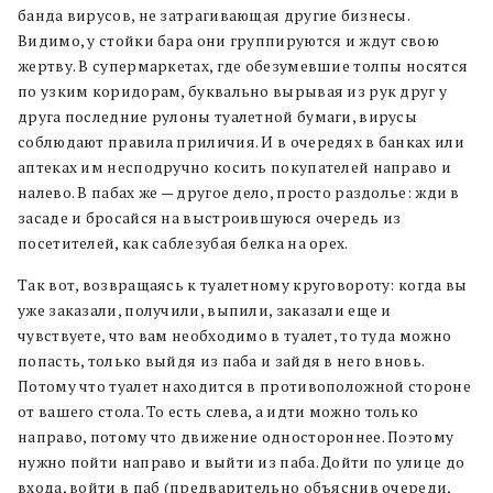
банда вирусов, не затрагивающая другие бизнесы.
Видимо, у стойки бара они группируются и ждут свою
жертву. В супермаркетах, где обезумевшие толпы носятся
по узким коридорам, буквально вырывая из рук друг у
друга последние рулоны туалетной бумаги, вирусы
соблюдают правила приличия. И в очередях в банках или
аптеках им несподручно косить покупателей направо и
налево. В пабах же — другое дело, просто раздолье: жди в
засаде и бросайся на выстроившуюся очередь из
посетителей, как саблезубая белка на орех.
Так вот, возвращаясь к туалетному круговороту: когда вы
уже заказали, получили, выпили, заказали еще и
чувствуете, что вам необходимо в туалет, то туда можно
попасть, только выйдя из паба и зайдя в него вновь.
Потому что туалет находится в противоположной стороне
от вашего стола. То есть слева, а идти можно только
направо, потому что движение одностороннее. Поэтому
нужно пойти направо и выйти из паба. Дойти по улице до
входа, войти в паб (предварительно объяснив очереди,