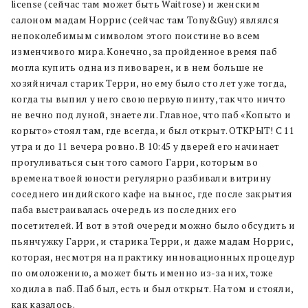
license (сейчас там может быть Waitrose) и женским
салоном мадам Норрис (сейчас там Tony&Guy) являлся
непоколебимым символом этого поистине во всем
изменчивого мира. Конечно, за пройденное время паб
могла купить одна из пивоварен, и в нем больше не
хозяйничал старик Терри, но ему было сто лет уже тогда,
когда ты выпил у него свою первую пинту, так что ничто
не вечно под луной, знаете ли. Главное, что паб «Копыто и
корыто» стоял там, где всегда, и был открыт. ОТКРЫТ! С 11
утра и до 11 вечера ровно. В 10:45 у дверей его начинает
прогуливаться сын того самого Гарри, которым во
времена твоей юности регулярно разбивали витрину
соседнего индийского кафе на вынос, где после закрытия
паба выстраивалась очередь из последних его
посетителей. И вот в этой очереди можно было обсудить и
пьянчужку Гарри, и старика Терри, и даже мадам Норрис,
которая, несмотря на практику инновационных процедур
по омоложению, а может быть именно из-за них, тоже
ходила в паб. Паб был, есть и был открыт. На том и стояли,
как казалось.