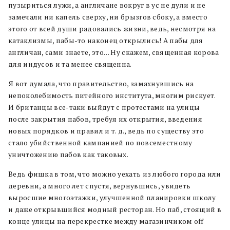
пузыриться лужи, а англичане вокруг в ус не дули и не
замечали ни капель сверху, ни брызгов сбоку, а вместо
этого от всей души радовались жизни, ведь, несмотря на
катаклизмы, пабы-то наконец открылись! А пабы для
англичан, сами знаете, это… Ну скажем, священная корова
для индусов и та менее священна.
Я вот думала, что правительство, замахнувшись на
непоколебимость питейного института, многим рискует.
И британцы все-таки выйдут с протестами на улицы
после закрытия пабов, требуя их открытия, введения
новых порядков и правил и т. д., ведь по существу это
стало убийственной кампанией по повсеместному
уничтожению пабов как таковых.
Ведь фишка в том, что можно уехать из любого города или
деревни, а много лет спустя, вернувшись, увидеть
выросшие многоэтажки, улучшенной планировки школу
и даже открывшийся модный ресторан. Но паб, стоящий в
конце улицы на перекрестке между магазинчиком off