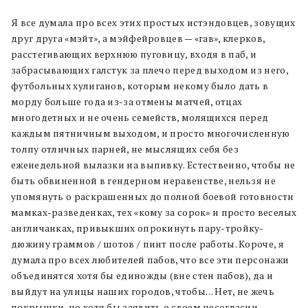
Я все думала про всех этих простых истэндовцев, зовущих
друг друга «мэйт», а мэйфейровцев — «гав», клерков,
расстегивающих верхнюю пуговицу, входя в паб, и
забрасывающих галстук за плечо перед выходом из него,
футбольных хулиганов, которым некому было дать в
морду больше года из-за отмены матчей, отцах
многодетных и не очень семейств, молящихся перед
каждым пятничным выходом, и просто многочисленную
толпу отличных парней, не мыслящих себя без
еженедельной вылазки на выпивку. Естественно, чтобы не
быть обвиненной в гендерном неравенстве, нельзя не
упомянуть о раскрашенных до полной боевой готовности
мамках-разведенках, тех «кому за сорок» и просто веселых
англичанках, привыкших опрокинуть пару-тройку-
дюжину граммов / шотов / пинт после работы. Короче, я
думала про всех любителей пабов, что все эти персонажи
объединятся хотя бы единожды (вне стен пабов), да и
выйдут на улицы наших городов, чтобы… Нет, не жечь
покрышки, но хотя бы заявить о своем несогласии.