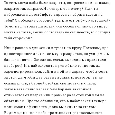
То есть когда пабы были закрыты, вопросов не возникало,
закрыто так закрыто. Но теперь-то почему? Если ты
набросился на ростбиф, то вирус не набрасывается на
тебя? Он обходит стороной тех, кто ест рыбу с картошкой?
То есть если грызешь орехи или сосешь оливку, то вирус
может напасть, а если обстоятельно сел поесть, то обходит
тебя стороной?
Или правило о движении в туалет по кругу. Положим, про
одностороннее движение в супермаркетах, по улицам и в
банках понятно. Заходишь слева, выходишь справа (или
наоборот). И в паб заходить нужно было точно так же:
зарегистрироваться, зайти и пойти направо, чтобы сесть
за стол. Да, чтобы два раза не вставать, повторю: вы не
ослышались, у барной стойки, святая святых паба,
заказывать стало нельзя. Чем бармен за стойкой
отличается от клерка или провизора за стойкой нам не
объяснили. Просто объявили, что в пабах заказы теперь
принимают официанты, пока вы сидите за столом.
Видимо, именно в пабе промышляет распоясавшаяся