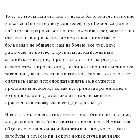
То есть, чтобы выпить пинту, нужно было заполучить окно
в два часа (по интернету или телефону). Перед входом в
паб зарегистрироваться по приложению, предварительно
ответив на вопросы, что-де не кашлял, не чихал, с
больными не общался, сам не болею, все чую, вкус
различаю, не потею, и, пронизываемый ледяным
английским ветром, гордо сесть за стол на улице. За
столом отсканировать код, найти в интернете именно это
заведение, заказать таки пинту пива, там же в интернете
оплатить заказ и продолжать ждать ее, но уже под
проливным дождем, так как история эта про Англию, в
которой холодно, дождливо и погода изменчива
практически также, как и сердце красавицы.
И вот так мы ждали этих пинт и того чУдного мгновенья,
когда они должны были явиться перед нами. И мимо нас,
обдавая сизым дымом и брызгами из-под колес, ехали
автобусы и грузовики, вокруг ножек стула начинали