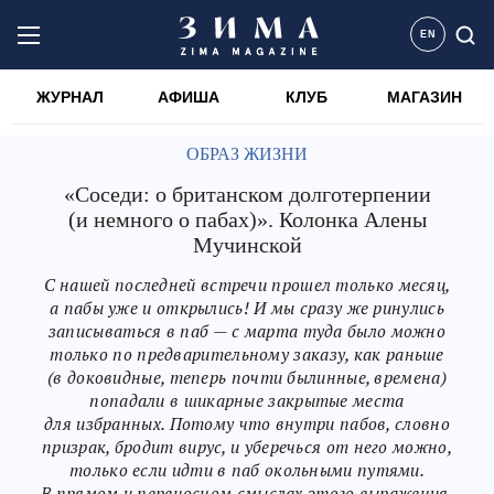
EN
ЖУРНАЛ
АФИША
КЛУБ
МАГАЗИН
ОБРАЗ ЖИЗНИ
«Соседи: о британском долготерпении
(и немного о пабах)». Колонка Алены
Мучинской
С нашей последней встречи прошел только месяц,
а пабы уже и открылись! И мы сразу же ринулись
записываться в паб — с марта туда было можно
только по предварительному заказу, как раньше
(в доковидные, теперь почти былинные, времена)
попадали в шикарные закрытые места
для избранных. Потому что внутри пабов, словно
призрак, бродит вирус, и уберечься от него можно,
только если идти в паб окольными путями.
В прямом и переносном смыслах этого выражения.