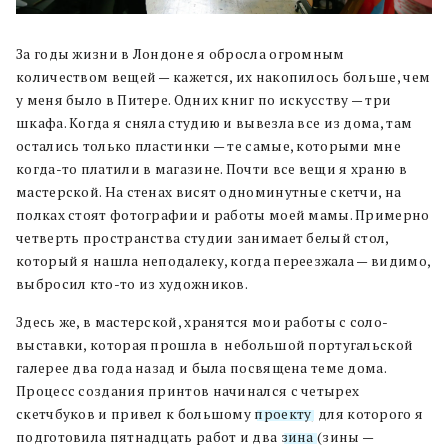
За годы жизни в Лондоне я обросла огромным
количеством вещей — кажется, их накопилось больше, чем
у меня было в Питере. Одних книг по искусству — три
шкафа. Когда я сняла студию и вывезла все из дома, там
остались только пластинки — те самые, которыми мне
когда-то платили в магазине. Почти все вещи я храню в
мастерской. На стенах висят одноминутные скетчи, на
полках стоят фотографии и работы моей мамы. Примерно
четверть пространства студии занимает белый стол,
который я нашла неподалеку, когда переезжала — видимо,
выбросил кто-то из художников.
Здесь же, в мастерской, хранятся мои работы с соло-
выставки, которая прошла в небольшой португальской
галерее два года назад и была посвящена теме дома.
Процесс создания принтов начинался с четырех
скетчбуков и привел к большому
проекту
, для которого я
подготовила пятнадцать работ и два
зина
(зины —