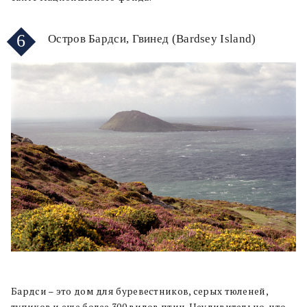
6
Остров Бардси, Гвинед (Bardsey Island)
Бардси – это дом для буревестников, серых тюленей,
тупиков и еще более 300 видов птиц. Неудивительно, что