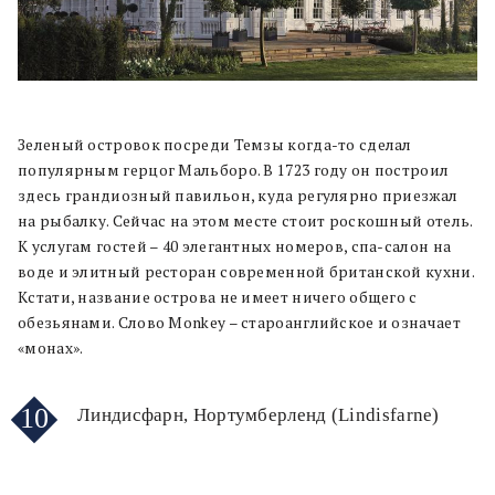
Зеленый островок посреди Темзы когда-то сделал
популярным герцог Мальборо. В 1723 году он построил
здесь грандиозный павильон, куда регулярно приезжал
на рыбалку. Сейчас на этом месте стоит роскошный отель.
К услугам гостей – 40 элегантных номеров, спа-салон на
воде и элитный ресторан современной британской кухни.
Кстати, название острова не имеет ничего общего с
обезьянами. Слово Monkey – староанглийское и означает
«монах».
10
Линдисфарн, Нортумберленд (Lindisfarne)