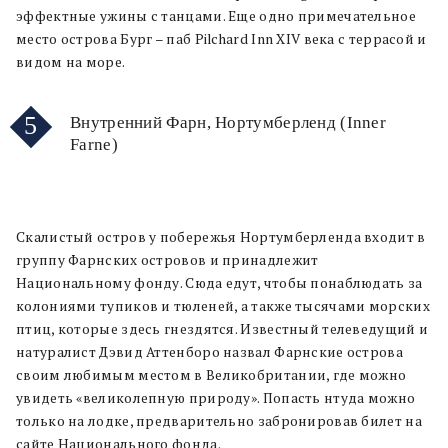
эффектные ужины с танцами. Еще одно примечательное
место острова Бург – паб Pilchard Inn XIV века с террасой и
видом на море.
5
Внутренний Фарн, Нортумберленд (Inner
Farne)
Скалистый остров у побережья Нортумберленда входит в
группу Фарнских островов и принадлежит
Национальному фонду. Сюда едут, чтобы понаблюдать за
колониями тупиков и тюленей, а также тысячами морских
птиц, которые здесь гнездятся. Известный телеведущий и
натуралист Дэвид Аттенборо назвал Фарнские острова
своим любимым местом в Великобритании, где можно
увидеть «великолепную природу». Попасть нтуда можно
только на лодке, предварительно забронировав билет на
сайте Национального фонда.