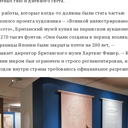
тных глаз и дневного света.
3 работы, которые когда-то должны были стать частью
озного проекта художника — «Великой иллюстрирован
всего», Британский музей купил на парижском аукционе
а 270 тысяч фунтов. «Они были созданы в период изоляц
границы Японии были закрыты почти на 200 лет, —
зывает директор Британского музея Хартвиг Фишер. — 
ним миром был ограничен и строго регламентирован, и
ездок внутри страны требовалось официальное разреше