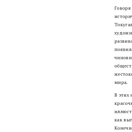
Говоря
истори
Токуга
художн
развива
появил
чиновн
общест
жесток
мира.
В этих
красоч
иллюст
как выг
Конечн