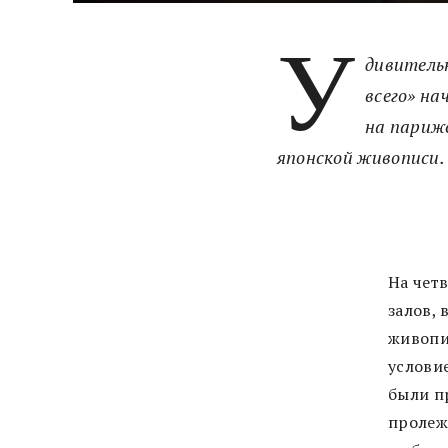
У
дивитель
всего» на
на париж
японской живописи.
На чет
залов,
живопи
услови
были п
пролеж