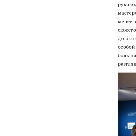
руково
мастер
менее,
сюжето
до быт
особой
больши
разгля