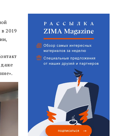
ной
 в 2019
ии,
Контакт
 даже
ние».