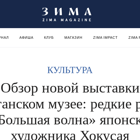
РНАЛ
АФИША
КЛУБ
МАГАЗИН
ZIMA IMPACT
ZIMA
КУЛЬТУРА
Обзор новой выставки
танском музее: редкие 
Большая волна» японс
художника Хокусая