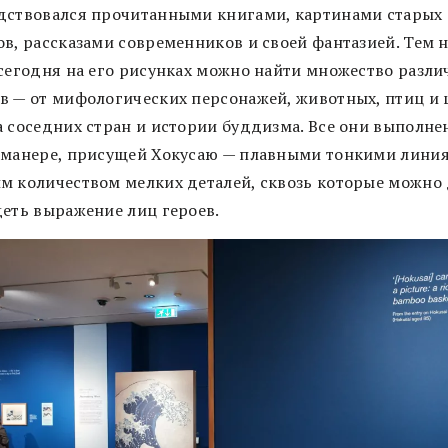
дствовался прочитанными книгами, картинами старых
ов, рассказами современников и своей фантазией. Тем 
 сегодня на его рисунках можно найти множество разл
в — от мифологических персонажей, животных, птиц и 
а соседних стран и истории буддизма. Все они выполне
 манере, присущей Хокусаю — плавными тонкими линия
м количеством мелких деталей, сквозь которые можно
деть выражение лиц героев.