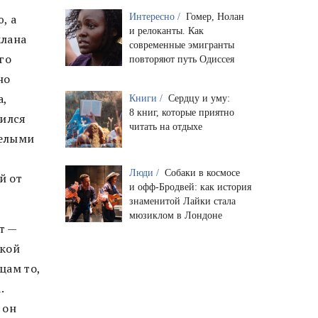
, а
Интересно /
Гомер, Нолан
и релоканты. Как
клана
современные эмигранты
го
повторяют путь Одиссея
но
а,
Книги /
Сердцу и уму:
8 книг, которые приятно
оился
читать на отдыхе
желыми
Люди /
Собаки в космосе
й от
и офф-Бродвей: как история
знаменитой Лайки стала
мюзиклом в Лондоне
т —
икой
цам то,
.
 он