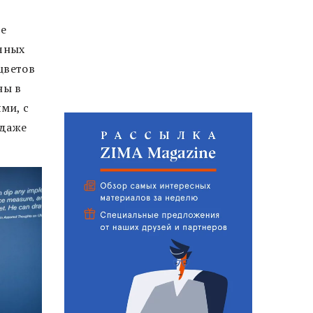
не
ичных
цветов
ны в
ми, с
 даже