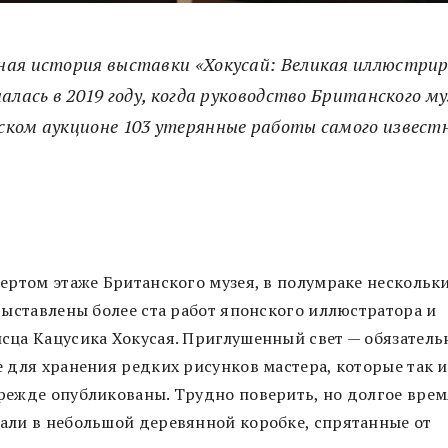
ная история выставки «Хокусай: Великая иллюстрир
чалась в 2019 году, когда руководство Британского м
ском аукционе 103 утерянные работы самого извест
вертом этаже Британского музея, в полумраке нескольк
 выставлены более ста работ японского иллюстратора и
сца Кацусика Хокусая. Приглушенный свет — обязатель
е для хранения редких рисунков мастера, которые так и
режде опубликованы. Трудно поверить, но долгое врем
али в небольшой деревянной коробке, спрятанные от