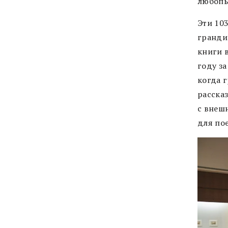
любопы
Эти 10
гранди
книги 
году з
когда 
расска
с внеш
для по