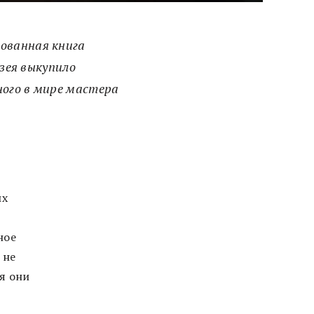
ованная книга
узея выкупило
ного в мире мастера
их
ное
 не
я они