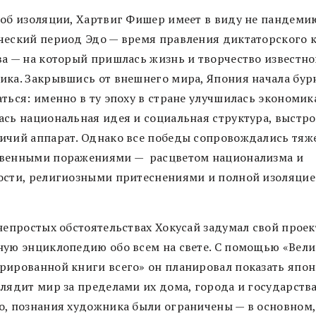
 об изоляции, Хартвиг Фишер имеет в виду не пандемию
ческий период Эдо — время правления диктаторского 
ва — на который пришлась жизнь и творчество известно
ика. Закрывшись от внешнего мира, Япония начала бур
ться: именно в ту эпоху в стране улучшилась экономик
ась национальная идея и социальная структура, выстр
ичий аппарат. Однако все победы сопровождались тя
венными поражениями — расцветом национализма и
ости, религиозными притеснениями и полной изоляцие
 непростых обстоятельствах Хокусай задумал свой проек
ную энциклопедию обо всем на свете. С помощью «Вел
рированной книги всего» он планировал показать япон
лядит мир за пределами их дома, города и государства
о, познания художника были ограничены — в основном,