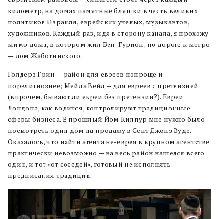
километр, на домах памятные бляшки в честь великих
политиков Израиля, еврейских ученых, музыкантов,
художников. Каждый раз, идя в сторону канала, я прохожу
мимо дома, в котором жил Бен-Гурион; по дороге к метро
— дом Жаботинского.
Голдерз Грин — район для евреев попроще и
порелигиознее; Мейда Вейл — для евреев с претензией
(впрочем, бывают ли евреи без претензии?). Евреи
Лондона, как водится, контролируют традиционные
сферы бизнеса. В прошлый Йом Киппур мне нужно было
посмотреть один дом на продажу в Сент Джонз Вуде.
Оказалось, что найти агента не-еврея в крупном агентстве
практически невозможно — на весь район нашелся всего
один, и тот «от соседей», готовый не исполнять
предписания традиции.