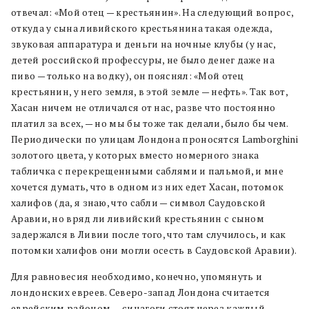
отвечал: «Мой отец — крестьянин». На следующий вопрос,
откуда у сына ливийского крестьянина такая одежда,
звуковая аппаратура и деньги на ночные клубы (у нас,
детей российской профессуры, не было денег даже на
пиво — только на водку), он пояснял: «Мой отец
крестьянин, у него земля, в этой земле — нефть». Так вот,
Хасан ничем не отличался от нас, разве что постоянно
платил за всех, — но мы бы тоже так делали, было бы чем.
Периодически по улицам Лондона проносятся Lamborghini
золотого цвета, у которых вместо номерного знака
табличка с перекрещенными саблями и пальмой, и мне
хочется думать, что в одном из них едет Хасан, потомок
халифов (да, я знаю, что сабли — символ Саудовской
Аравии, но вряд ли ливийский крестьянин с сыном
задержался в Ливии после того, что там случилось, и как
потомки халифов они могли осесть в Саудовской Аравии).
Для равновесия необходимо, конечно, упомянуть и
лондонских евреев. Северо-запад Лондона считается
еврейским районом — синагоги стоят через каждый