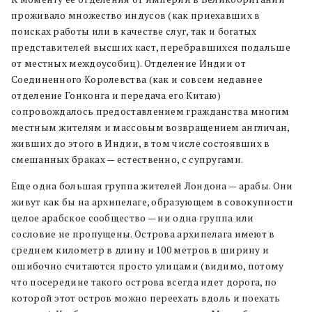
проживало множество индусов (как приехавших в
поисках работы или в качестве слуг, так и богатых
представителей высших каст, перебравшихся подальше
от местных междоусобиц). Отделение Индии от
Соединенного Королевства (как и совсем недавнее
отделение Гонконга и передача его Китаю)
сопровождалось предоставлением гражданства многим
местным жителям и массовым возвращением англичан,
живших до этого в Индии, в том числе состоявших в
смешанных браках — естественно, с супругами.
Еще одна большая группа жителей Лондона — арабы. Они
живут как бы на архипелаге, образующем в совокупности
целое арабское сообщество — ни одна группа или
сословие не пропущены. Острова архипелага имеют в
среднем километр в длину и 100 метров в ширину и
ошибочно считаются просто улицами (видимо, потому
что посередине такого острова всегда идет дорога, по
которой этот остров можно переехать вдоль и поехать