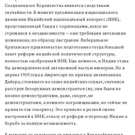
Соединенного Королевства является следствием
случайности. В момент кульминации национального
движения Индийский национальный конгресс (ИНК),
представленный Ганди с соратниками, вовсе не
стремился к независимости — они требовали автономии
доминиона, по образцу Австралии. Либеральное
британское правительство подготовило тогда большой
пакет реформ индийской политической структуры,
полностью одобренный ИНК. Еще немного, и Индия стала
бы демократической автономной частью империи. Но в
апреле 1919 года в Амритсаре по приказу англичанина
Дайера, стоявшего во главе индийских солдат, случился
расстрел безоружных демонстрантов (ну, они были не
вполне демонстрантами, даже, скорее, не
демонстрантами, а немного погромщиками, но сейчас не
принято так говорить). Это привело к резкой смене
настроений в ИНК, отказу от реформ и переходу Индии к
борьбе за полную независимость.
К моменту ее отделения от империи в Великобритании