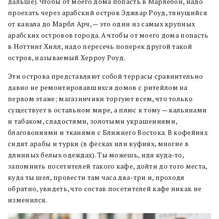
дальше). Чтобы от моего дома попасть в Марлебон, надо
проехать через арабский остров Эджвар Роуд, тянущийся
от канала до Марбл Арч, — это один из самых крупных
арабских островов города. А чтобы от моего дома попасть
в Ноттинг Хилл, надо пересечь поперек другой такой
остров, называемый Херроу Роуд.
Эти острова представляют собой террасы сравнительно
давно не ремонтировавшихся домов с ритейлом на
первом этаже; магазинчики торгуют всем, что только
существует в остальном мире, а плюс к тому — кальянами
и табаком, сладостями, золотыми украшениями,
благовониями и тканями с Ближнего Востока. В кофейнях
сидят арабы и турки (в фесках или куфиях, многие в
длинных белых одеждах). Ты можешь, идя куда-то,
запомнить посетителей такого кафе, дойти до того места,
куда ты шел, провести там часа два-три и, проходя
обратно, увидеть, что состав посетителей кафе никак не
изменился.