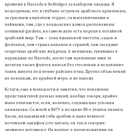
времени в Harrods и Selfridges за выбором одежды. Я
подозреваю, что в глубине островов арабского архипелага,
за грязным кирпичом террас, за магазинчиками и
чайными, там, где у лондонских домов расположены
communal gardens, на самом деле есть портал в потайной
арабский мир. Там — зона идеальной чистоты, садов и
фонтанов, там страна диванов и сералей, там заседают
секретные арабские мудрецы. А женщины, гуляющие в
паранджах по Harrods, носят там купленные ими за
десятки тысяч фунтов платья без стеснения и исполняют
танец живота под пение райских птиц. Других объяснений
их покупкам, по крайней мере, я не нахожу.
Кстати, еще в молодости я заметил, что поведение
представителей разных наций, вообще говоря, крайне
мало отличается, если, конечно, социальные условия
одинаковы. Со мной в МГУ в поздние 80-е учился ливиец
Хасан, называвший себя арабом и даже немного
потомком халифов (это цитата, он так и говорил:
«немного потомок»). На вопрос о происхождении он