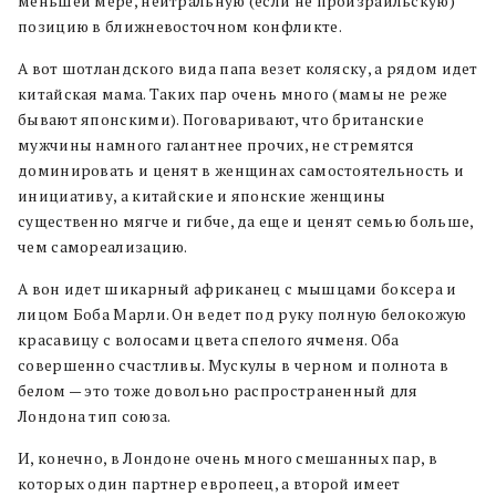
меньшей мере, нейтральную (если не произраильскую)
позицию в ближневосточном конфликте.
А вот шотландского вида папа везет коляску, а рядом идет
китайская мама. Таких пар очень много (мамы не реже
бывают японскими). Поговаривают, что британские
мужчины намного галантнее прочих, не стремятся
доминировать и ценят в женщинах самостоятельность и
инициативу, а китайские и японские женщины
существенно мягче и гибче, да еще и ценят семью больше,
чем самореализацию.
А вон идет шикарный африканец с мышцами боксера и
лицом Боба Марли. Он ведет под руку полную белокожую
красавицу с волосами цвета спелого ячменя. Оба
совершенно счастливы. Мускулы в черном и полнота в
белом — это тоже довольно распространенный для
Лондона тип союза.
И, конечно, в Лондоне очень много смешанных пар, в
которых один партнер европеец, а второй имеет