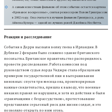
А самым известным фильмом об этом событии остается картина
«Кровавое воскресенье», снятая режиссером Полом Гринграссом
в 2002 году. Она считается лучшим фильмом Гринграсса, а роль
Айвена Купера — одной из лучших ролей Джеймса Несбитта.
Реакция и расследование
События в Дерри вызвали волну гнева в Ирландии. В
Дублине 2 февраля было сожжено здание британского
посольства. Британское правительство распорядилось
провести расследование. Работа комиссия под
руководством судьи лорда Уиджри стала образцовым
примером государственной лжи и выгораживания
виновных: спустя три месяца она, проигнорировав
важные свидетельства, пришла к выводу, что военные
никаких правил не нарушили, и хотя их действия и были
«граничащими с безрассудством», протестовавшие
представляли серьезный риск для жизни солдат, и это
позволяло открыть по ним огонь.