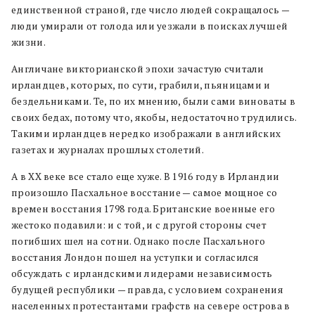
единственной страной, где число людей сокращалось —
люди умирали от голода или уезжали в поисках лучшей
жизни.
Англичане викторианской эпохи зачастую считали
ирландцев, которых, по сути, грабили, пьяницами и
бездельниками. Те, по их мнению, были сами виноваты в
своих бедах, потому что, якобы, недостаточно трудились.
Такими ирландцев нередко изображали в английских
газетах и журналах прошлых столетий.
А в ХХ веке все стало еще хуже. В 1916 году в Ирландии
произошло Пасхальное восстание — самое мощное со
времен восстания 1798 года. Британские военные его
жестоко подавили: и с той, и с другой стороны счет
погибших шел на сотни. Однако после Пасхального
восстания Лондон пошел на уступки и согласился
обсуждать с ирландскими лидерами независимость
будущей республики — правда, с условием сохранения
населенных протестантами графств на севере острова в