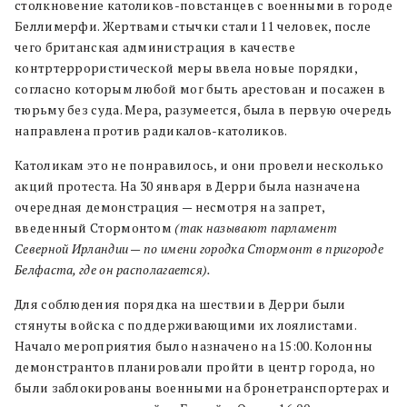
столкновение католиков-повстанцев с военными в городе
Беллимерфи. Жертвами стычки стали 11 человек, после
чего британская администрация в качестве
контртеррористической меры ввела новые порядки,
согласно которым любой мог быть арестован и посажен в
тюрьму без суда. Мера, разумеется, была в первую очередь
направлена против радикалов-католиков.
Католикам это не понравилось, и они провели несколько
акций протеста. На 30 января в Дерри была назначена
очередная демонстрация — несмотря на запрет,
введенный Стормонтом
(так называют парламент
Северной Ирландии — по имени городка Стормонт в пригороде
Белфаста, где он располагается).
Для соблюдения порядка на шествии в Дерри были
стянуты войска с поддерживающими их лоялистами.
Начало мероприятия было назначено на 15:00. Колонны
демонстрантов планировали пройти в центр города, но
были заблокированы военными на бронетранспортерах и