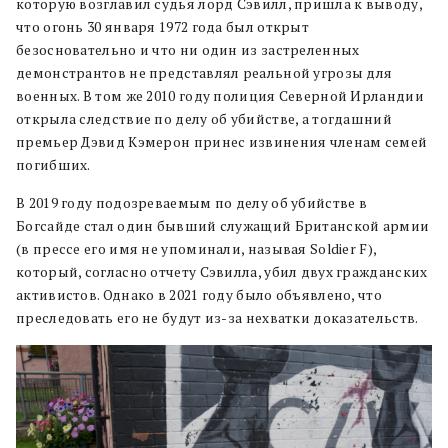
которую возглавил судья лорд Сэвилл, пришла к выводу,
что огонь 30 января 1972 года был открыт
безосновательно и что ни один из застреленных
демонстрантов не представлял реальной угрозы для
военных. В том же 2010 году полиция Северной Ирландии
открыла следствие по делу об убийстве, а тогдашний
премьер Дэвид Кэмерон принес извинения членам семей
погибших.
В 2019 году подозреваемым по делу об убийстве в
Богсайде стал один бывший служащий Британской армии
(в прессе его имя не упоминали, называя Soldier F),
который, согласно отчету Сэвилла, убил двух гражданских
активистов. Однако в 2021 году было объявлено, что
преследовать его не будут из-за нехватки доказательств.