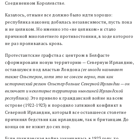
Соединенном Королевстве.
Казалось, отныне все должно было идти хорошо:
республика наконец добилась независимости, пусть пока
и не целиком
.
Но именно это «не целиком» и стало
причиной многолетнего противостояния, в ходе которого
не раз проливалась кровь.
Протестантские графства с центром в Белфасте
сформировали новую территорию — Северную Ирландию,
оставшуюся под властью Лондона
(ее иногда называют
также Ольстером, хотя это не совсем верно, так как
исторический регион Ольстер больше Северной Ирландии — он
включает и некоторые территории нынешней Ирландской
республики)
. Это привело к гражданской войне на всем
острове (1922-1923) и породило затяжной конфликт в
Северной Ирландии, который все оставшееся столетие
причинял бедствия как ирландцам, так и британцам. До
конца он не изжит до сих пор.
Если гражданская война закончилась в 1923 году, то