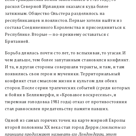
раскол Северной Ирландии оказался куда более
затяжным. Общество Ольстера разделилось на
республиканцев и лоялистов. Первые хотели выйти из
состава Соединенного Королевства и присоединиться к
Республике. Вторые — по-прежнему оставаться с
Британией.
Борьба длилась почти сто лет, то вспыхивая, то угасая. И
чем дальше, тем более запутанным становился конфликт.
И та, и другая стороны совершали теракты, и там, и там
появились свои герои и мученики. Территориальный
конфликт стал смыслом жизни и культом для обеих
сторон. После серии трагических событий (среди которых
и бойня в Беллимерфи, и «Кровавое воскресенье», и
тюремная голодовка 1981 года) отказ от противостояния
стал равносилен предательству памяти павших.
Одной из самых горячих точек на карте мирной Европы
второй половины XX века стал город Дерри
(лоялисты из
принципа продолжают называть его Лондондерри, этот