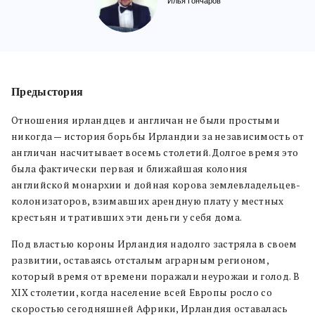
Илья Гончаров
Предыстория
Отношения ирландцев и англичан не были простыми
никогда — история борьбы Ирландии за независимость от
англичан насчитывает восемь столетий. Долгое время это
была фактически первая и ближайшая колония
английской монархии и дойная корова землевладельцев-
колонизаторов, взимавших арендную плату у местных
крестьян и тративших эти деньги у себя дома.
Под властью короны Ирландия надолго застряла в своем
развитии, оставаясь отсталым аграрным регионом,
который время от времени поражали неурожаи и голод. В
XIX столетии, когда население всей Европы росло со
скоростью сегодняшней Африки, Ирландия оставалась