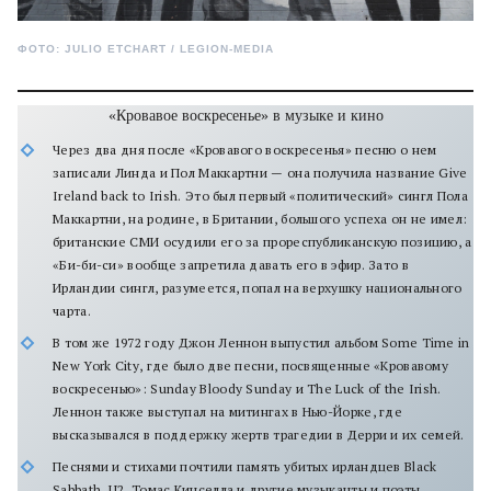
ФОТО: JULIO ETCHART / LEGION-MEDIA
«Кровавое воскресенье» в музыке и кино
Через два дня после «Кровавого воскресенья» песню о нем
записали Линда и Пол Маккартни — она получила название Give
Ireland back to Irish. Это был первый «политический» сингл Пола
Маккартни, на родине, в Британии, большого успеха он не имел:
британские СМИ осудили его за прореспубликанскую позицию, а
«Би-би-си» вообще запретила давать его в эфир. Зато в
Ирландии сингл, разумеется, попал на верхушку национального
чарта.
В том же 1972 году Джон Леннон выпустил альбом Some Time in
New York City, где было две песни, посвященные «Кровавому
воскресенью»: Sunday Bloody Sunday и The Luck of the Irish.
Леннон также выступал на митингах в Нью-Йорке, где
высказывался в поддержку жертв трагедии в Дерри и их семей.
Песнями и стихами почтили память убитых ирландцев Black
Sabbath, U2, Томас Кинселла и другие музыканты и поэты.