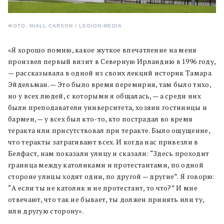
ФОТО: NIALL CARSON / LEGION-MEDIA
«Я хорошо помню, какое жуткое впечатление на меня
произвел первый визит в Северную Ирландию в 1996 году,
— рассказывала в одной из своих лекций историк Тамара
Эйдельман. — Это было время перемирия, там было тихо,
но у всех людей, с которыми я общалась, — а среди них
были преподаватели университета, хозяин гостиницы и
бармен, — у всех был кто-то, кто пострадал во время
теракта или присутствовал при теракте. Было ощущение,
что теракты затрагивают всех. И когда нас привезли в
Белфаст, нам показали улицу и сказали: “Здесь проходит
граница между католиками и протестантами, по одной
стороне улицы ходят одни, по другой — другие”. Я говорю:
“А если ты не католик и не протестант, то что?” И мне
отвечают, что так не бывает, ты должен принять или ту,
или другую сторону».