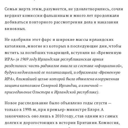
Семьи жертв этим, разумеется, не удовлетворились, сочли
вердикт комиссии фальшивым и много лет продолжали
добиваться повторного рассмотрения дела и наказания
виновных.
Не одобрили этот фарс и широкие массы ирландских
католиков, многие из которых в последующие дни, чтобы
мстить за погибших товарищей, вступили во «Временную
ИРА»
(в 1969 году Ирландская республиканская армия
разделилась: часть радикалов вышла из состава «официальной»,
будучи недовольной ее политизацией, и образовала «Временную
ИРА», ближайшей целью которой была объявлена вооруженная
защита католиков Северной Ирландии, а конечной —
присоединение Ольстера к Ирландской республике)
.
Новое расследование было объявлено годы спустя —
только в 1998-м, при премьер-министре Блэре. А
закончилось оно лишь в 2010 году, став одним из самых
долгих и дорогостоящих в истории Британии. Комиссия,