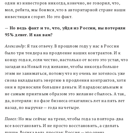
один из инвесторов никогда, конечно, не говорил, что,
мол, ребята, мы боимся, что в авторитарной стране наши
инвестиции сгорят. Но это факт.
— Но ведь факт и то, что, уйдя из России, вы потеряли
95% денег. И как вам?
Александр:
Я так отвечу. В прошлом году у нас в России
было три тендера на продление наших контрактов. И к
концу года я, если честно, настолько от всего это устал, что
загадал на Новый год желание, чтобы никогда больше
этим не заниматься, потому что ну очень не хотелось уже
снова вкладывать энергию в продления контрактов, хотя
они и приносили большие деньги. И парадоксальным и
не самым приятным образом это желание сбылось. А так,
да, потеряли: по фазе бизнеса откатились лет на пять лет
назад, по выручке — года на четыре.
Павел:
Но мы сейчас на треке, чтобы года за полтора-два
все восстановить. И не просто восстановить, а сделать
лучше. Логика ведь простая: Россия — это очень