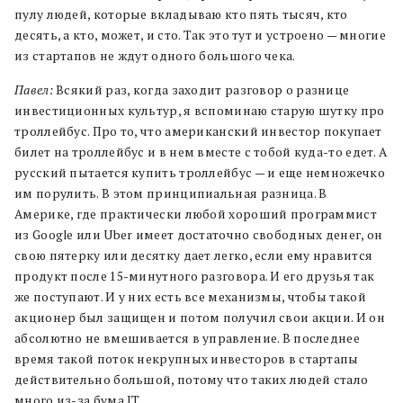
пулу людей, которые вкладываю кто пять тысяч, кто
десять, а кто, может, и сто. Так это тут и устроено — многие
из стартапов не ждут одного большого чека.
Павел:
Всякий раз, когда заходит разговор о разнице
инвестиционных культур, я вспоминаю старую шутку про
троллейбус. Про то, что американский инвестор покупает
билет на троллейбус и в нем вместе с тобой куда-то едет. А
русский пытается купить троллейбус — и еще немножечко
им порулить. В этом принципиальная разница. В
Америке, где практически любой хороший программист
из Google или Uber имеет достаточно свободных денег, он
свою пятерку или десятку дает легко, если ему нравится
продукт после 15-минутного разговора. И его друзья так
же поступают. И у них есть все механизмы, чтобы такой
акционер был защищен и потом получил свои акции. И он
абсолютно не вмешивается в управление. В последнее
время такой поток некрупных инвесторов в стартапы
действительно большой, потому что таких людей стало
много из-за бума IT.