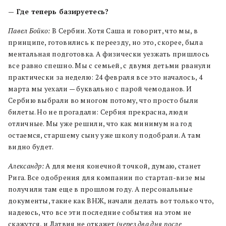
— Где теперь базируетесь?
Павел Бойко:
В Сербии. Хотя Саша и говорит, что мы, в
принципе, готовились к переезду, но это, скорее, была
ментальная подготовка. А физически уезжать пришлось
все равно спешно. Мы с семьей, с двумя детьми рванули
практически за неделю: 24 февраля все это началось, 4
марта мы уехали — буквально с парой чемоданов. И
Сербию выбрали во многом потому, что просто были
билеты. Но не прогадали: Сербия прекрасна, люди
отличные. Мы уже решили, что как минимум на год
остаемся, старшему сыну уже школу подобрали. А там
видно будет.
Александр:
А для меня конечной точкой, думаю, станет
Рига. Все одобрения для компании по стартап-визе мы
получили там еще в прошлом году. А персональные
документы, такие как ВНЖ, начали делать вот только что,
надеюсь, что все эти последние события на этом не
скажутся, и Латвия не откажет (
через два дня после