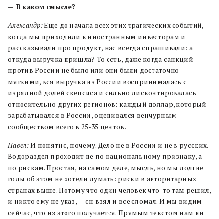
— В каком смысле?
Александр:
Еще до начала всех этих трагических событий,
когда мы приходили к иностранным инвесторам и
рассказывали про продукт, нас всегда спрашивали: а
откуда выручка пришла? То есть, даже когда санкций
против России не было или они были достаточно
мягкими, вся выручка из России воспринималась с
изрядной долей скепсиса и сильно дисконтировалась
относительно других регионов: каждый доллар, который
зарабатывался в России, оценивался венчурным
сообществом всего в 25-35 центов.
Павел:
И понятно, почему. Дело не в России и не в русских.
Водораздел проходит не по национальному признаку, а
по рискам. Простая, на самом деле, мысль, но мы долгие
годы об этом не хотели думать: риски в авторитарных
странах выше. Потому что один человек что-то там решил,
и никто ему не указ, — он взял и все сломал. И мы видим
сейчас, что из этого получается. Прямым текстом нам ни