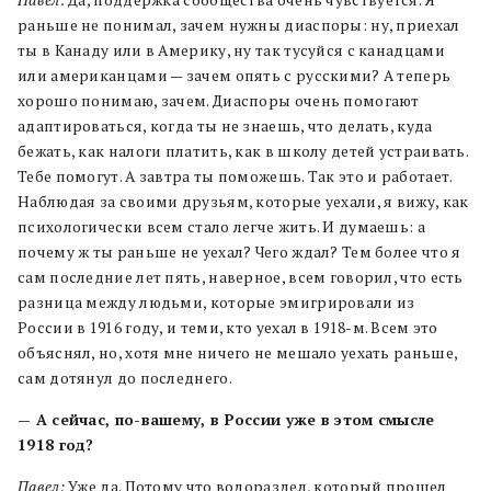
раньше не понимал, зачем нужны диаспоры: ну, приехал
ты в Канаду или в Америку, ну так тусуйся с канадцами
или американцами — зачем опять с русскими? А теперь
хорошо понимаю, зачем. Диаспоры очень помогают
адаптироваться, когда ты не знаешь, что делать, куда
бежать, как налоги платить, как в школу детей устраивать.
Тебе помогут. А завтра ты поможешь. Так это и работает.
Наблюдая за своими друзьям, которые уехали, я вижу, как
психологически всем стало легче жить. И думаешь: а
почему ж ты раньше не уехал? Чего ждал? Тем более что я
сам последние лет пять, наверное, всем говорил, что есть
разница между людьми, которые эмигрировали из
России в 1916 году, и теми, кто уехал в 1918-м. Всем это
объяснял, но, хотя мне ничего не мешало уехать раньше,
сам дотянул до последнего.
— А сейчас, по-вашему, в России уже в этом смысле
1918 год?
Павел:
Уже да. Потому что водораздел, который прошел