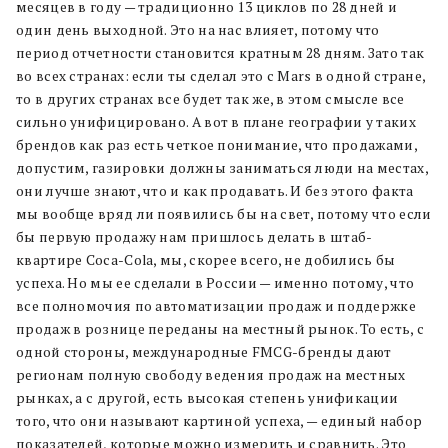
месяцев в году — традиционно 13 циклов по 28 дней и
один день выходной. Это на нас влияет, потому что
период отчетности становится кратным 28 дням. Зато так
во всех странах: если ты сделал это с Mars в одной стране,
то в других странах все будет так же, в этом смысле все
сильно унифицировано. А вот в плане географии у таких
брендов как раз есть четкое понимание, что продажами,
допустим, газировки должны заниматься люди на местах,
они лучше знают, что и как продавать. И без этого факта
мы вообще вряд ли появились бы на свет, потому что если
бы первую продажу нам пришлось делать в штаб-
квартире Coca-Cola, мы, скорее всего, не добились бы
успеха. Но мы ее сделали в России — именно потому, что
все полномочия по автоматизации продаж и поддержке
продаж в рознице переданы на местный рынок. То есть, с
одной стороны, международные FMCG-бренды дают
регионам полную свободу ведения продаж на местных
рынках, а с другой, есть высокая степень унификации
того, что они называют картиной успеха, — единый набор
показателей, которые можно измерить и сравнить. Это