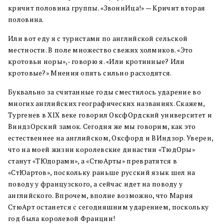
кричит половина группы. «ЗвоннИца!» — Кричит вторая
половина.
Или вот еду я с туристами по английской сельской
местности. В поле множество свежих холмиков. «Это
кротовьи норы»,- говорю я. «Или кротинные? Или
кротовые?» Мнения опять сильно расходятся.
Буквально за считанные годы сместилось ударение во
многих английских географических названиях. Скажем,
Тургенев в XIX веке говорил ОксфОрдский университет и
ВиндзОрский замок. Сегодня же мы говорим, как это
естественнее на английском, Оксфорд и ВИндзор. Уверен,
что на моей жизни королевские династии «ТюдОры»
станут «ТЮдорами», а «СтюАрты» превратятся в
«СтЮартов», поскольку раньше русский язык шел на
поводу у французского, а сейчас идет на поводу у
английского. Впрочем, вполне возможно, что Мария
СтюАрт останется с сегодняшним ударением, поскольку
год была королевой Франции!