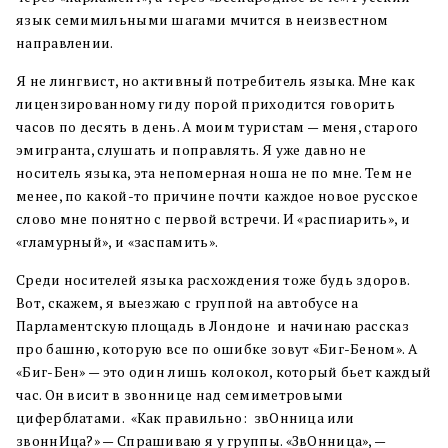
язык семимильными шагами мчится в неизвестном
направлении.
Я не лингвист, но активный потребитель языка. Мне как
лицензированному гиду порой приходится говорить
часов по десять в день. А моим туристам — меня, старого
эмигранта, слушать и поправлять. Я уже давно не
носитель языка, эта непомерная ноша не по мне. Тем не
менее, по какой-то причине почти каждое новое русское
слово мне понятно с первой встречи. И «распиарить», и
«гламурный», и «заспамить».
Среди носителей языка расхождения тоже будь здоров.
Вот, скажем, я выезжаю с группой на автобусе на
Парламентскую площадь в Лондоне и начинаю рассказ
про башню, которую все по ошибке зовут «Биг-Беном». А
«Биг-Бен» — это один лишь колокол, который бьет каждый
час. Он висит в звоннице над семиметровыми
циферблатами. «Как правильно: звОнница или
звоннИца?» — Спрашиваю я у группы. «ЗвОнница», —