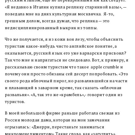
русским языком, еще не переваренными им как следует.
«Я недавно в Италии купила реплику старинной вазы», —
поведала мне на днях культурная москвичка. Я-то,
грешным делом, всегда думал, что реплика — это
недисциплинированный выкрик из толпы.
Что же получается, я из кожи вон лезу, чтобы объяснить
туристам какое-нибудь чисто английское понятие, а
оказывается, русский язык его уже варварски присвоил?
Так что мне и напрягаться не следовало. Вот, к примеру, я
рассказываю своим туристам что такое apple crumble и
почему они просто обязаны сей десерт попробовать. «Это
своего рода яблочный пирог, но развалившийся на части
и плавающий в заварном креме, так сказать «яблочная
развальня». «А, так это же «крамбель»,- говорит один из
туристов.
В моей небольшой фирме раньше работала свежая из
России молодая дама, которая на мои замечания
огрызалась: «Джерри, перестаньте заниматься
микроменеджментом». Такие слова, как «загуглить»,