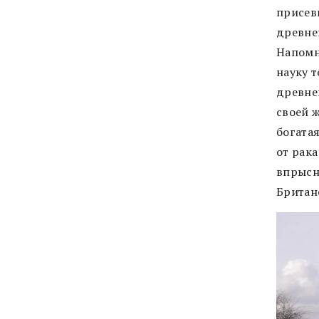
присев
древне
Напомн
науку 
древне
своей ж
богата
от рака
впрысн
Британ