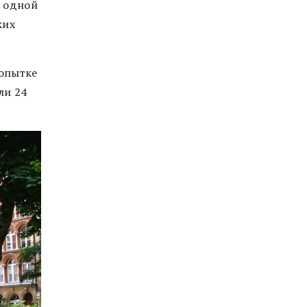
е одной
ких
попытке
ли 24