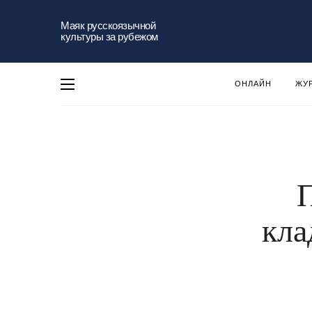
Маяк русскоязычной
культуры за рубежом
ОНЛАЙН
ЖУ
П
кла