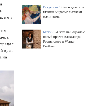
ая
Искусство /
Сезон диалогов:
.
главные мировые выставки
ых им в
осени-зимы
год
Блоги /
«Охота на Саддама»:
тлера
новый проект Александра
Роднянского и Warner
страдал
Brothers
ий врач
а на