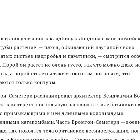
ьших общественных кладбищах Лондона самое английс
 дуба) растение — плющ, обвивающий паутиной своих
чатых листьев надгробья и памятники, — смотрится ос
 Порой он растет не очень густо, так что можно даже 
ать, а порой стелется таким плотным покровом, что
аются только контуры.
он-Семетери распланировал архитектор Бенджамин Бо
ил в центре его небольшую часовню в стиле базилики с
 с примыкающими к ней длинными колоннадами,
енными катакомбами. Часть Бромтон-Семетери — воен
ще, где покоятся тела британских военнослужащих, по
ую и Вторую мировые войны. Среди известных людей,