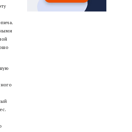
эту
пича.
ьными
ной
рошо
ьшую
нного
ный
ес.
о