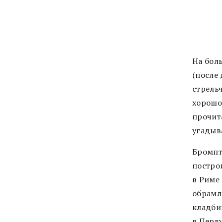
На бол
(после
стрель
хорошо.
прочит
угадыв
Бромпт
постро
в Риме
обрамл
кладби
в Перв