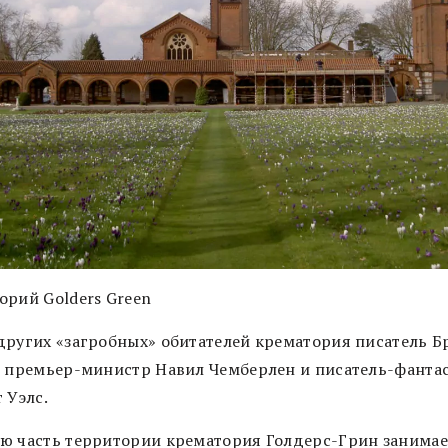
орий Golders Green
других «загробных» обитателей крематория писатель Б
, премьер-министр Навил Чемберлен и писатель-фанта
 Уэлс.
ю часть территории крематория Голдерс-Грин занимае