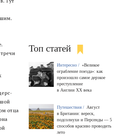
в. Тут
дшим.
.
Топ статей
стречи
Интересно /
«Великое
ограбление поезда»: как
х
произошло самое дерзкое
преступление
в Англии XX века
дерс-
ьшой
Путешествия /
Август
ом отца
в Британии: вереск,
рна
подсолнухи и Персеиды — 5
способов красиво проводить
ой
лето