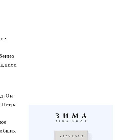
кое
обенно
надписи
д. Он
в.Петра
ное
гибших