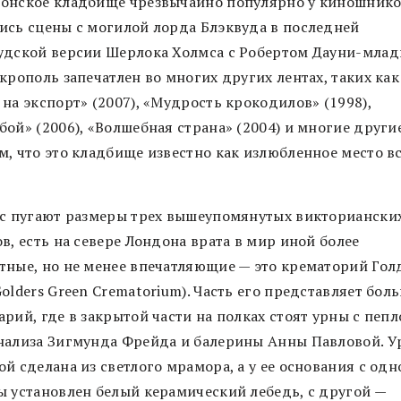
онское кладбище чрезвычайно популярно у киношнико
ись сцены с могилой лорда Блэквуда в последней
удской версии Шерлока Холмса с Робертом Дауни-мла
крополь запечатлен во многих других лентах, таких как
на экспорт» (2007), «Мудрость крокодилов» (1998),
ой» (2006), «Волшебная страна» (2004) и многие другие
м, что это кладбище известно как излюбленное место в
ас пугают размеры трех вышеупомянутых викториански
в, есть на севере Лондона врата в мир иной более
тные, но не менее впечатляющие — это крематорий Гол
olders Green Crematorium). Часть его представляет бол
рий, где в закрытой части на полках стоят урны с пепл
нализа Зигмунда Фрейда и балерины Анны Павловой. У
й сделана из светлого мрамора, а у ее основания с одн
ы установлен белый керамический лебедь, с другой —