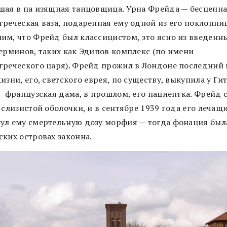
шая в па изящная танцовщица. Урна Фрейда — бесценн
греческая ваза, подаренная ему одной из его поклонниц
им, что Фрейд был классицистом, это ясно из введенн
терминов, таких как Эдипов комплекс (по имени
греческого царя). Фрейд прожил в Лондоне последний 
изни, его, светского еврея, по существу, выкупила у Ги
я французская дама, в прошлом, его пациентка. Фрейд 
 слизистой оболочки, и в сентябре 1939 года его лечащ
ул ему смертельную дозу морфия — тогда фонация был
ских островах законна.