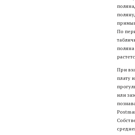
поляна
поляну
примык
По пер
табличк
поляна
растет
При вх
плату 
прогул
или за
познав
Postma
Собстве
средне