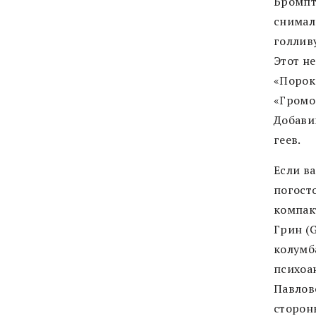
Бромпт
снимал
голлив
Этот не
«Порок 
«Громоб
Добави
геев.
Если в
погосто
компак
Грин (G
колумба
психоа
Павлово
сторон