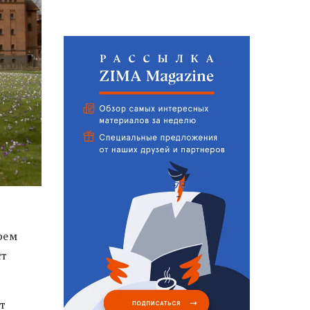
рем
ст
т