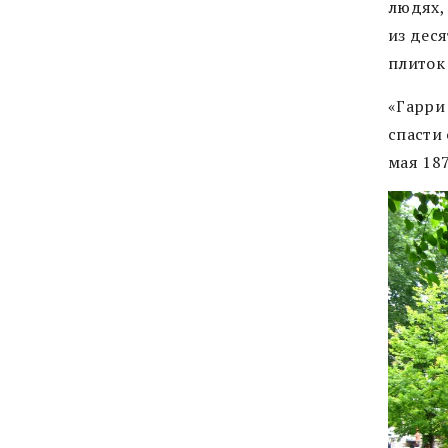
людях,
из дес
плиток
«Гарри
спасти 
мая 187