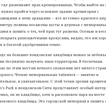
, где развеивают прах кремированных. Чтобы выйти на 
, нужно пройти через основное здание крематория с
ающими к нему аркадами — все из темно-красного кир
иметру поляны посажены кусты и деревья с мемориал
ами в память о тех, чей прах тут развеян. Осенью и вес
 покрыта разноцветными крокусами, видно, что им хо
ся в богатой удобрениями земле.
оде на большие лондонские кладбища можно за небол
или бесплатно получить план территории. В беспечных
ках по этим местам вечного упокоения нет ничего стра
зорного. Чтение мемориальных табличек — занятие и
ательное, и увлекательное. С этой точки зрения крошеч
n’s Park в лондонском Сити представляет особый интер
нно, он не кладбище, хотя и расположен парк на месте
векового кладбища. Это городской мемориал в память 