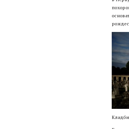
похоро
основа
рождес
Кладби