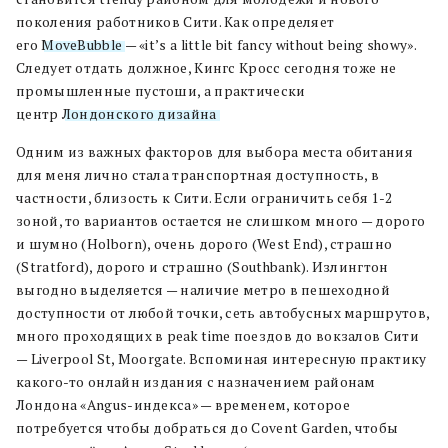
поколения работников Сити. Как определяет
его
MoveBubble
— «it’s a little bit fancy without being showy».
Следует отдать должное, Кингс Кросс сегодня тоже не
промышленные пустоши, а практически
центр
Лондонского дизайна
.
Одним из важных факторов для выбора места обитания
для меня лично стала транспортная доступность, в
частности, близость к Сити. Если ограничить себя 1-2
зоной, то вариантов остается не слишком много — дорого
и шумно (Holborn), очень дорого (West End), страшно
(Stratford), дорого и страшно (Southbank). Излингтон
выгодно выделяется — наличие метро в пешеходной
доступности от любой точки, сеть автобусных маршрутов,
много проходящих в peak time поездов до вокзалов Сити
— Liverpool St, Moorgate. Вспоминая интересную практику
какого-то онлайн издания с назначением районам
Лондона «Angus-индекса» — временем, которое
потребуется чтобы добраться до Covent Garden, чтобы