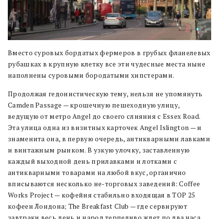
Вместо суровых бордатых фермеров в грубых фланелевых
рубашках в крупную клетку все эти чудесные места ныне
наполнены суровыми бородатыми хипстерами.
Продолжая гедонистическую тему, нельзя не упомянуть
Camden Passage — крошечную пешеходную улицу,
ведущую от метро Angel до своего слияния с Essex Road.
Эта улица одна из визитных карточек Angel Islington — и
знаменита она, в первую очередь, антикварными лавками
и винтажным рынком. В узкую улочку, заставленную
каждый выходной день прилавками и лотками с
антикварными товарами на любой вкус, органично
вписываются несколько не-торговых заведений: Coffee
Works Project — кофейня стабильно входящая в TOP 25
кофеен Лондона; The Breakfast Club — где сервируют
завтраки весь день и народ терпеливо ждет по два часа