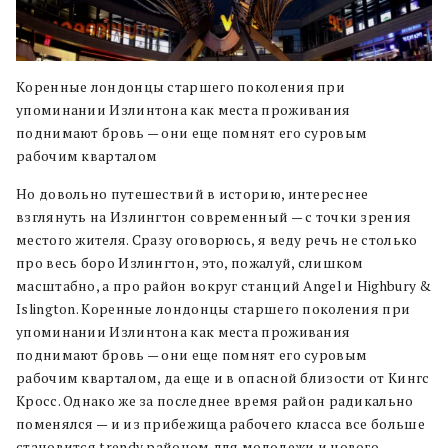
Коренные лондонцы старшего поколения при
упоминании Излинтона как места проживания
поднимают бровь — они еще помнят его суровым
рабочим кварталом
Но довольно путешествий в историю, интереснее
взглянуть на Излингтон современный — с точки зрения
местого жителя. Сразу оговорюсь, я веду речь не столько
про весь боро Излингтон, это, пожалуй, слишком
масштабно, а про район вокруг станций Angel и Highbury &
Islington. Коренные лондонцы старшего поколения при
упоминании Излинтона как места проживания
поднимают бровь — они еще помнят его суровым
рабочим кварталом, да еще и в опасной близости от Кингс
Кросс. Однако же за последнее время район радикально
поменялся — и из прибежища рабочего класса все больше
становится trendy районом для молодежи и нового