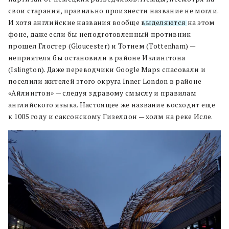
свои старания, правильно произнести название не могли.
И хотя английские названия вообще
выделяются
на этом
фоне, даже если бы неподготовленный противник
прошел Глостер (Gloucester) и Тотнем (Tottenham) —
неприятеля бы остановили в районе Излингтона
(Islington). Даже переводчики Google Maps спасовали и
поселили жителей этого округа Inner London в районе
«Айлингтон» — следуя здравому смыслу и правилам
английского языка. Настоящее же название восходит еще
к 1005 году и саксонскому Гизелдон — холм на реке Исле.