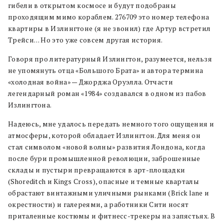
гибели в открытом космосе и будут подобраны
проходящим мимо кораблем. 276709 это номер телефона
квартиры в Излингтоне (я не звонил) где Артур встретил
Трейси… Но это уже совсем другая история.
Говоря про литературный Излингтон, разумеется, нельзя
не упомянуть отца «Большого Брата» и автора термина
«холодная война» — Джорджа Оруэлла. Отчасти
легендарный роман «1984» создавался в одном из пабов
Излингтона.
Надеюсь, мне удалось передать немного того ощущения и
атмосферы, которой обладает Излингтон. Для меня он
стал символом «новой волны» развития Лондона, когда
после бури промышленной революции, заброшенные
склады и пустыри превращаются в арт-площадки
(Shoreditch и Kings Cross), опасные и темные кварталы
обрастают винтажными уличными рынками (Brick lane и
окрестности) и галереями, а работники Сити носят
приталенные костюмы и фитнесс-трекеры на запястьях. В