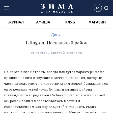
EN
ЖУРНАЛ
АФИША
КЛУБ
МАГАЗИН
Досуг
Islington. Неспальный район
20.03.2015
АЛЕКСЕЙ НЕСТЕРОВ
На карте любой страны всегда найдутся характерные по
произношению и звучанию места и названия, которые
часто используются в качестве «лакмусовой бумажки» для
определения «свой-чужой». Так, название района
голландского города Гаага Scheveningen во время Второй
Мировой войны использовалось местным
сопротивлением как пароль, чтобы отличить своих
партизан от немецких разведчиков. Немцы, несмотря на