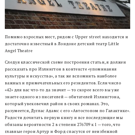
Помимо взрослых мест, рядом с Upper street находится и
достаточно известный в Лондоне детский театр Little
Angel Theatre
Следуя классической схеме построения статьи, я должен
рассказать про Излингтон в контексте «упоминания
культуры и искусства», а так же вспомнить наиболее
важных и примечательных его резидентов. Если число
«42» для вас что-то да значит — то скорее всего вы уже
знаете одного из писателей — обитателей Излингтона,
который увековечил район в своих романах. Это,
разумеется, Дуглас Адамс с его «Автостопом по Галактике».
Радости дочитать первую книгу и все последующие мы
обязаны вероятности 2 в степени 276709 к 1 — того, что
главные герои Артур и Форд спасутся от неизбежной