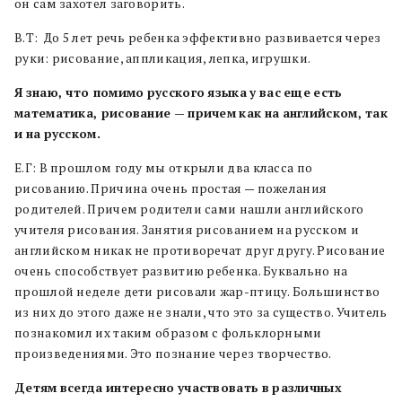
он сам захотел заговорить.
В.Т: До 5 лет речь ребенка эффективно развивается через
руки: рисование, аппликация, лепка, игрушки.
Я
знаю, что помимо
русского
языка
у
вас
еще
есть
математика, рисование
—
причем
как
на
английском, так
и
на
русском.
Е.Г: В прошлом году мы открыли два класса по
рисованию. Причина очень простая — пожелания
родителей. Причем родители сами нашли английского
учителя рисования. Занятия рисованием на русском и
английском никак не противоречат друг другу. Рисование
очень способствует развитию ребенка. Буквально на
прошлой неделе дети рисовали жар-птицу. Большинство
из них до этого даже не знали, что это за существо. Учитель
познакомил их таким образом с фольклорными
произведениями. Это познание через творчество.
Детям
всегда
интересно
участвовать
в
различных