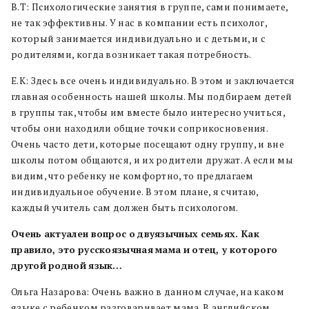
В.Т: Психологические занятия в группе, сами понимаете,
не так эффективны. У нас в компании есть психолог,
который занимается индивидуально и с детьми, и с
родителями, когда возникает такая потребность.
Е.К: Здесь все очень индивидуально. В этом и заключается
главная особенность нашей школы. Мы подбираем детей
в группы так, чтобы им вместе было интересно учиться,
чтобы они находили общие точки соприкосновения.
Очень часто дети, которые посещают одну группу, и вне
школы потом общаются, и их родители дружат. А если мы
видим, что ребенку не комфортно, то предлагаем
индивидуальное обучение. В этом плане, я считаю,
каждый учитель сам должен быть психологом.
Очень
актуален
вопрос
о
двуязычных
семьях. Как
правило, это
русскоязычная
мама
и
отец, у
которого
другой
родной
язык…
Ольга Назарова: Очень важно в данном случае, на каком
языке с ребенком разговаривает мама. В английском