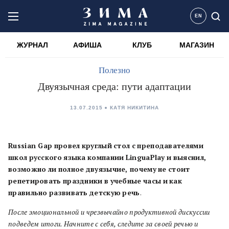
EN
ЖУРНАЛ
АФИША
КЛУБ
МАГАЗИН
Полезно
Двуязычная среда: пути адаптации
13.07.2015
КАТЯ НИКИТИНА
Russian Gap
провел
круглый
стол
с
преподавателями
школ
русского
языка
компании
LinguaPlay
и
выяснил,
возможно
ли
полное
двуязычие, почему
не
стоит
репетировать
праздники
в
учебные
часы
и
как
правильно
развивать
детскую
речь
.
После эмоциональной и чрезвычайно продуктивной дискуссии
подведем итоги. Начните с себя, следите за своей речью и