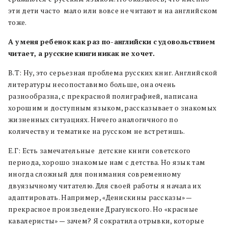
эти дети часто мало или вовсе не читают и на английском
тоже.
А
у
меня
ребенок
как
раз
по-английски
с
удовольствием
читает, а
русские
книги
никак
не
хочет.
В.Т: Ну, это серьезная проблема русских книг. Английской
литературы несопоставимо больше, она очень
разнообразна, с прекрасной полиграфией, написана
хорошим и доступным языком, рассказывает о знакомых
жизненных ситуациях. Ничего аналогичного по
количеству и тематике на русском не встретишь.
Е.Г: Есть замечательные детские книги советского
периода, хорошо знакомые нам с детства. Но язык там
иногда сложный для понимания современному
двуязычному читателю. Для своей работы я начала их
адаптировать. Например, «Денискины рассказы» —
прекрасное произведение Драгунского. Но «красные
кавалеристы» — зачем? Я сократила отрывки, которые