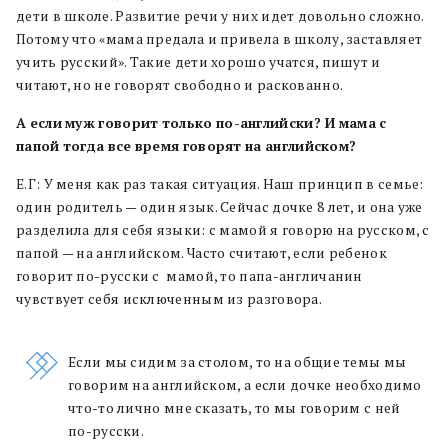
дети в школе. Развитие речи у них идет довольно сложно.
Потому что «мама предала и привела в школу, заставляет
учить русский». Такие дети хорошо учатся, пишут и
читают, но не говорят свободно и раскованно.
А
если
муж
говорит
только
по-английски? И
мама
с
папой
тогда
все
время
говорят
на
английском?
Е.Г: У меня как раз такая ситуация. Наш принцип в семье:
один родитель — один язык. Сейчас дочке 8 лет, и она уже
разделила для себя языки: с мамой я говорю на русском, с
папой — на английском. Часто считают, если ребенок
говорит по-русски с мамой, то папа-англичанин
чувствует себя исключенным из разговора.
Если мы сидим за столом, то на общие темы мы
говорим на английском, а если дочке необходимо
что-то лично мне сказать, то мы говорим с ней
по-русски.