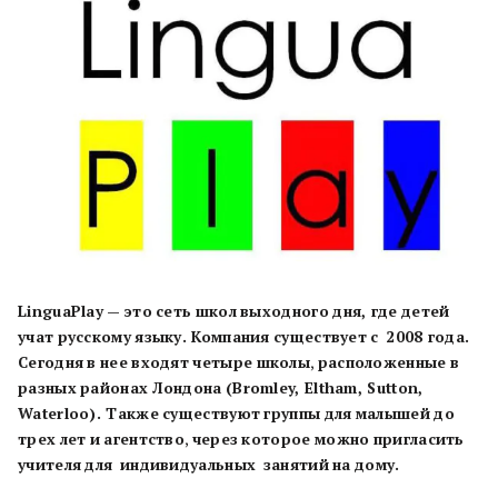
LinguaPlay
—
это
сеть
школ
выходного
дня, где
детей
учат
русскому
языку. Компания
существует
с
2008 года.
Сегодня
в
нее
входят
четыре
школы
,
расположенные
в
разных
районах
Лондона
(Bromley, Eltham, Sutton,
Waterloo). Также
существуют
группы
для
малышей
до
трех
лет
и
агентство
,
через
которое
можно
пригласить
учителя
для
индивидуальных
занятий
на
дому.