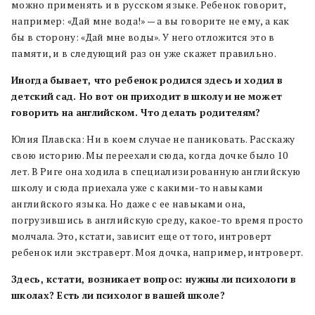
можно применять и в русском языке. Ребенок говорит,
например: «Дай мне вода!» — а вы говорите не ему, а как
бы в сторону: «Дай мне воды». У него отложится это в
памяти, и в следующий раз он уже скажет правильно.
Иногда
бывает, что
ребенок
родился
здесь
и
ходил
в
детский
сад. Но
вот
он
приходит
в
школу
и
не
может
говорить
на
английском. Что
делать
родителям?
Юлия Плавска: Ни в коем случае не паниковать. Расскажу
свою историю. Мы переехали сюда, когда дочке было 10
лет. В Риге она ходила в специализированную английскую
школу и сюда приехала уже с какими-то навыками
английского языка. Но даже с ее навыками она,
погрузившись в английскую среду, какое-то время просто
молчала. Это, кстати, зависит еще от того, интроверт
ребенок или экстраверт. Моя дочка, например, интроверт.
Здесь, кстати, возникает
вопрос:
нужны
ли
психологи
в
школах? Есть
ли
психолог
в
вашей
школе?