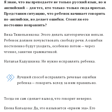
Я
знаю, что
вы
преподаете
не
только
русский
язык, но
и
английский
—
для
тех, кто
только-только
сюда
приехал.
Представим
ситуацию, что
ребенок
начинает
говорить
по-английски, но
делает
ошибки. Cтоит
ли
его
постоянно
поправлять?
Вика Тяжельникова: Этого делать категорически нельзя.
Ребенок должен почувствовать свободу речи. А ошибки
постепенно будут уходить, особенно потом — через
чтение, занятия грамматикой.
Наталья Кадушкина: Не нужно исправлять ребенка.
Лучший способ исправлять речевые ошибки
ребенка — говорить вслед за ним правильно.
Тогда он сам сделает вывод, что говорит неверно.
Елена Кольцова: Да, это называется «прием эха». Его