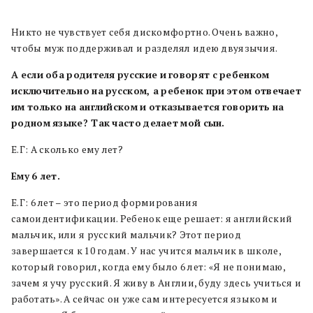
Никто не чувствует себя дискомфортно. Очень важно,
чтобы муж поддерживал и разделял идею двуязычия.
А
если
оба
родителя
русские
и
говорят
с
ребенком
исключительно
на
русском, а
ребенок
при
этом
отвечает
им
только
на
английском
и
отказывается
говорить
на
родном
языке? Так
часто
делает
мой
сын.
Е.Г: А сколько ему лет?
Ему
6 лет.
Е.Г: 6 лет – это период формирования
самоидентификации. Ребенок еще решает: я английский
мальчик, или я русский мальчик? Этот период
завершается к 10 годам. У нас учится мальчик в школе,
который говорил, когда ему было 6 лет: «Я не понимаю,
зачем я учу русский. Я живу в Англии, буду здесь учиться и
работать». А сейчас он уже сам интересуется языком и