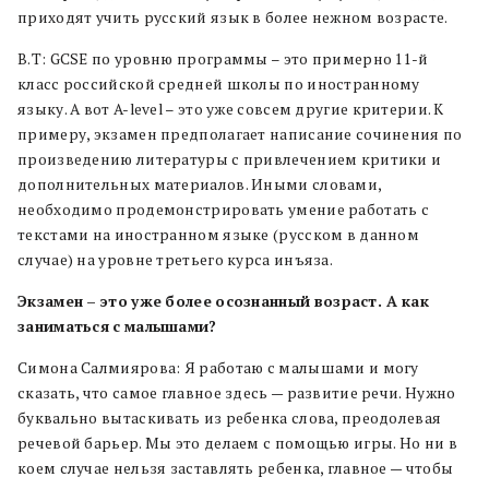
приходят учить русский язык в более нежном возрасте.
В.Т: GCSE по уровню программы – это примерно 11-й
класс российской средней школы по иностранному
языку. А вот A-level – это уже совсем другие критерии. К
примеру, экзамен предполагает написание сочинения по
произведению литературы с привлечением критики и
дополнительных материалов. Иными словами,
необходимо продемонстрировать умение работать с
текстами на иностранном языке (русском в данном
случае) на уровне третьего курса инъяза.
Экзамен
–
это
уже
более
осознанный
возраст. А
как
заниматься
с
малышами?
Симона Салмиярова: Я работаю с малышами и могу
сказать, что самое главное здесь — развитие речи. Нужно
буквально вытаскивать из ребенка слова, преодолевая
речевой барьер. Мы это делаем с помощью игры. Но ни в
коем случае нельзя заставлять ребенка, главное — чтобы