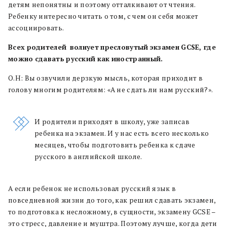
детям непонятны и поэтому отталкивают от чтения.
Ребенку интересно читать о том, с чем он себя может
ассоциировать.
Всех
родителей
волнует
пресловутый
экзамен
GCSE, где
можно
сдавать
русский
как
иностранный.
О.Н: Вы озвучили дерзкую мысль, которая приходит в
голову многим родителям: «А не сдать ли нам русский?».
И родители приходят в школу, уже записав
ребенка на экзамен. И у нас есть всего несколько
месяцев, чтобы подготовить ребенка к сдаче
русского в английской школе.
А если ребенок не использовал русский язык в
повседневной жизни до того, как решил сдавать экзамен,
то подготовка к несложному, в сущности, экзамену GCSE –
это стресс, давление и муштра. Поэтому лучше, когда дети