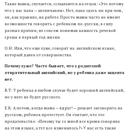
Такие мамы, случается, сслылаются на отцов: «Это потому
что у нас папа — англичанин». Нет, папа здесь ни при чем,
он, как правило, на работе. Просто мамы часто не имеют
возможности говорить с ребенком по-русски, в силу
разных причин, не совсем понимая важность речевой
среды в первый год жизни.
О.Н: Или, что еще хуже, говорят на английском языке,
который далек от совершенства.
Почему
хуже? Часто
бывает, что
у
родителей
отвратительный
английский, но
у
ребенка
даже
акцента
нет.
В.Т: У ребенка в любом случае будет хороший английский,
но у него не будет русского.
Е.К: А потом, когда мама — вдруг! — решает заговорить на
русском, ребенок протестует. Он считает, что это
предательство: «Почему ты со мной все время говорила
на этом языке, а тут все изменилось?» У нас есть такие