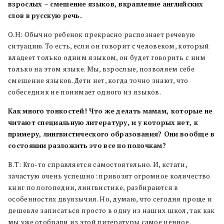
взрослых
–
смешение
языков, вкрапление
английских
слов
в
русскую
речь.
О.Н: Обычно ребенок прекрасно распознает речевую
ситуацию. То есть, если он говорит с человеком, который
владеет только одним языком, он будет говорить с ним
только на этом языке. Мы, взрослые, позволяем себе
смешение языков. Дети нет, когда точно знают, что
собеседник не понимает одного из языков.
Как
много
тонкостей! Что
же
делать
мамам, которые
не
читают
специальную
литературу, и
у
которых
нет, к
примеру, лингвистического
образования? Они
вообще
в
состоянии
разложить
это
все
по
полочкам?
В.Т: Кто-то справляется самостоятельно. И, кстати,
зачастую очень успешно: привозят огромное количество
книг по логопедии, лингвистике, разбираются в
особенностях двуязычия. Но, думаю, что сегодня проще и
дешевле записаться просто в одну из наших школ, так как
мы уже отобрали из этой литературы самое ценное,