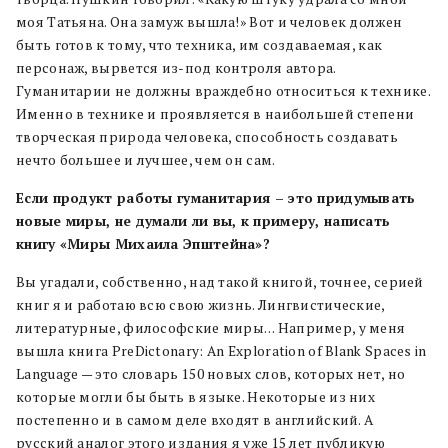
моя Татьяна. Она замуж вышла!» Вот и человек должен
быть готов к тому, что техника, им создаваемая, как
персонаж, вырвется из-под контроля автора.
Гуманитарии не должны враждебно относиться к технике.
Именно в технике и проявляется в наибольшей степени
творческая природа человека, способность создавать
нечто большее и лучшее, чем он сам.
Если продукт работы гуманитария – это придумывать
новые миры, не думали ли вы, к примеру, написать
книгу «Миры Михаила Эпштейна»?
Вы угадали, собственно, над такой книгой, точнее, серией
книг я и работаю всю свою жизнь. Лингвистические,
литературные, философские миры… Например, у меня
вышла книга PreDictonary: An Exploration of Blank Spaces in
Language — это словарь 150 новых слов, которых нет, но
которые могли бы быть в языке. Некоторые из них
постепенно и в самом деле входят в английский. А
русский аналог этого издания я уже 15 лет публикую