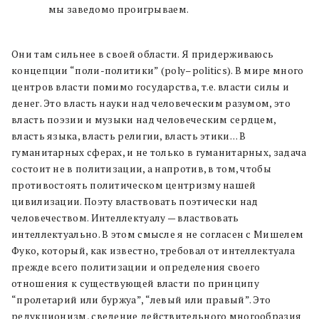
мы заведомо проигрываем.
Они там сильнее в своей области. Я придерживаюсь
концепции “поли-политики” (poly–politics). В мире много
центров власти помимо государства, т.е. власти силы и
денег. Это власть науки над человеческим разумом, это
власть поэзии и музыки над человеческим сердцем,
власть языка, власть религии, власть этики… В
гуманитарных сферах, и не только в гуманитарных, задача
состоит не в политизации, а напротив, в том, чтобы
противостоять политическом центризму нашей
цивилизации. Поэту властвовать поэтически над
человечеством. Интеллектуалу — властвовать
интеллектуально. В этом смысле я не согласен с Мишелем
Фуко, который, как известно, требовал от интеллектуала
прежде всего политизации и определения своего
отношения к существующей власти по принципу
“пролетарий или буржуа”, “левый или правый”. Это
редукционизм, сведение действительного многообразия