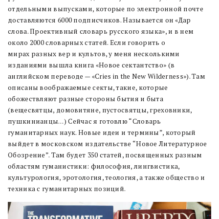
отдельными выпусками, которые по электронной почте
доставляются 6000 подписчиков. Называется он «Дар
слова. Проективный словарь русского языка», и в нем
около 2000 словарных статей. Если говорить о
мирах разных вер и культов, у меня несколькими
изданиями вышла книга «Новое сектантство» (в
английском переводе — «Cries in the New Wilderness»). Там
описаны воображаемые секты, такие, которые
обожествляют разные стороны бытия и быта
(вещесвятцы, домовитяне, пустосвятцы, греховники,
пушкинианцы…) Сейчас я готовлю “Словарь
гуманитарных наук. Новые идеи и термины”, который
выйдет в московском издательстве “Новое Литературное
Обозрение”. Там будет 350 статей, посвященных разным
областям гуманистики: философия, лингвистика,
культурология, эротология, теология, а также общество и
техника с гуманитарных позиций.