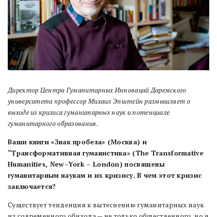
Директор Центра Гуманитарных Инноваций Даремского
университета профессор Михаил Эпштейн размышляет о
выходе из кризиса гуманитарных наук и потенциале
гуманитарного образования.
Ваши книги «Знак пробела» (Москва) и
“Трансформативная гуманистика» (The Transformative
Humanities, New–York – London) посвящены
гуманитарным наукам и их кризису. В чем этот кризис
заключается?
Существует тенденция к вытеснению гуманитарных наук
из современного обихода — не только общественного, но и