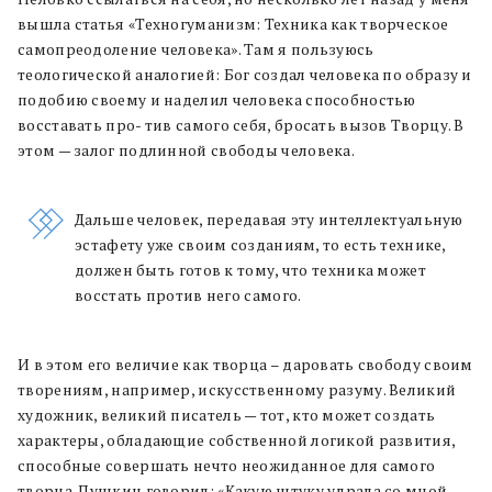
вышла статья «Техногуманизм: Техника как творческое
самопреодоление человека». Tам я пользуюсь
теологической аналогией: Бог создал человека по образу и
подобию своему и наделил человека способностью
восставать про- тив самого себя, бросать вызов Творцу. В
этом — залог подлинной свободы человека.
Дальше человек, передавая эту интеллектуальную
эстафету уже своим созданиям, то есть технике,
должен быть готов к тому, что техника может
восстать против него самого.
И в этом его величие как творца – даровать свободу своим
творениям, например, искусственному разуму. Великий
художник, великий писатель — тот, кто может создать
характеры, обладающие собственной логикой развития,
способные совершать нечто неожиданное для самого
творца. Пушкин говорил: «Какую штуку удрала со мной