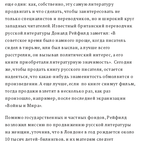
еще один: как, собственно, эту самую литературу
продвигать и что сделать, чтобы заинтересовать не
только специалистов и переводчиков, но и широкий круг
западных читателей.
И
звестный британский переводчик
русской литературы Доналд Рейфилд заметил: «В
советское время было намного проще, когда писатель
сидел в тюрьме, или был выслан, а лучше всего
расстрелян, он вызывал политический интерес,
а его
книги приобретали литературную значимость».
Сегодня
же, чтобы продать книгу русского писателя, остается
надеяться, что какая-нибудь знаменитость обмолвится о
произведении. А еще лучше, если
по книге снимут фильм,
тогда продажи взлетят в несколько раз, как раз
произошло, например, после последней экранизации
«Войны и Мира».
Помимо государственных и частных фондов, Рейфилд
возложил миссию по продвижению русской литературы
на женщин, уточнив, что в Лондоне в год рождается
около
10 тысяч детей-билингвов, и их матерям следует