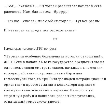
— Вот, — сказала я. — Вы хотели равенства? Вот это и есть
равенство. Нам, блин, всем… бррррр!
— Точно! — сказали мне с обеих сторон. — Тут все равны.
И, невзирая на дождь, все расхохотались.
***
Германская история ЛГБТ-вопроса
У Германии особенно болезненная история отношений с
ЛГБТ. Если в начале ХХ века государство предпочитало на
однополые связи смотреть сквозь пальцы, и в немецких
городах работали полуподпольные бары для
гомосексуалистов, то при Гитлере людей нетрадиционной
ориентации просто ссылали в концлагеря наравне с
коммунистами, цыганами и евреями. На полосатую
тюремную робу им нашивали розовый треугольник,
означавший гомосексуальность.