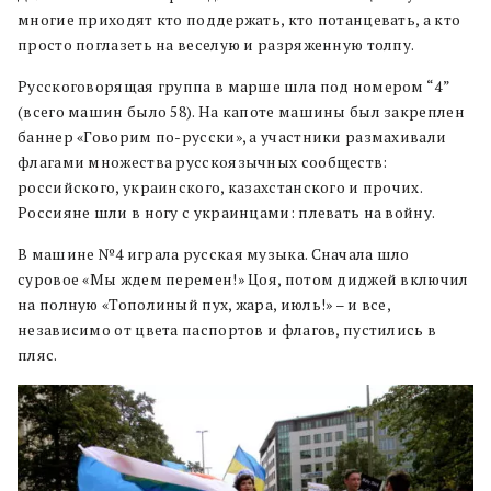
многие приходят кто поддержать, кто потанцевать, а кто
просто поглазеть на веселую и разряженную толпу.
Русскоговорящая группа в марше шла под номером “4”
(всего машин было 58). На капоте машины был закреплен
баннер «Говорим по-русски», а участники размахивали
флагами множества русскоязычных сообществ:
российского, украинского, казахстанского и прочих.
Россияне шли в ногу с украинцами: плевать на войну.
В машине №4 играла русская музыка. Сначала шло
суровое «Мы ждем перемен!» Цоя, потом диджей включил
на полную «Тополиный пух, жара, июль!» – и все,
независимо от цвета паспортов и флагов, пустились в
пляс.