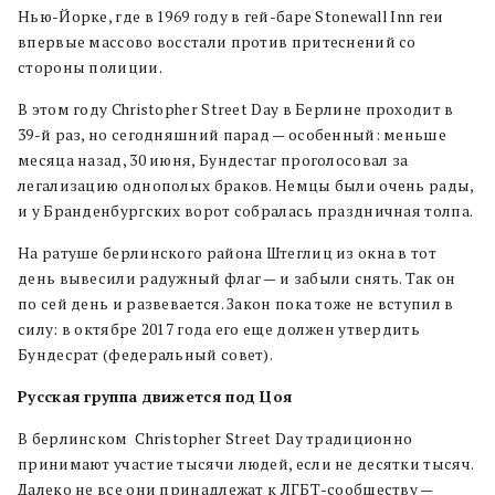
Нью-Йорке, где в 1969 году в гей-баре Stonewall Inn геи
впервые массово восстали против притеснений со
стороны полиции.
В этом году Christopher Street Day в Берлине проходит в
39-й раз, но сегодняшний парад — особенный: меньше
месяца назад, 30 июня, Бундестаг проголосовал за
легализацию однополых браков. Немцы были очень рады,
и у Бранденбургских ворот собралась праздничная толпа.
На ратуше берлинского района Штеглиц из окна в тот
день вывесили радужный флаг — и забыли снять. Так он
по сей день и развевается. Закон пока тоже не вступил в
силу: в октябре 2017 года его еще должен утвердить
Бундесрат (федеральный совет).
Русская группа движется под Цоя
В берлинском Christopher Street Day традиционно
принимают участие тысячи людей, если не десятки тысяч.
Далеко не все они принадлежат к ЛГБТ-сообществу —