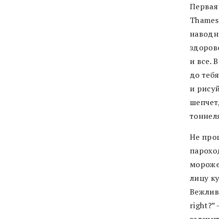
Первая
Thames
наводне
здорово
и все. 
до тебя
и рисуй
шепчет,
тоннел
Не прош
парохо
мороже
лицу ку
Вежлив
right?”
залечи