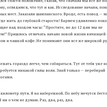
лся спасти положение, сказав, что сначала мы все же п
ну, оглядимся, что тут и как. Исследование начали, пон
ных мест. Заказали шампанского. Вроде, есть повод — 
где жить до глубокой старости! Бармен удивленно пок
ящие над входом часы: “Простите, но до 12 дня мы не
ем!” Пришлось отмечать начало новой жизни яичницей 
ом и чашкой кофе. Не понимают они все же широкой р
Бежать гораздо легче, чем собираться. Тут от тебя уже н
требуется никакой силы воли. Знай только — перебирай
ногами.
 километр пути. Я на набережной. По небу мечутся бест
Я ни о чем не думаю. Раз, два, раз, два.