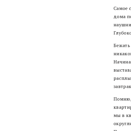
Самое 
дома п
наушни
Глубо
к
Бежать 
никакой
Начина
выстав
расплы
завтрак
Помню,
квартир
мы в к
округли