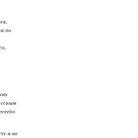
ев,
ми по
го,
ких
лассным
eeeебо
ту и не