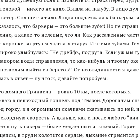
головой — ничего не надо. Вышла на палубу. В лицо дул
ветер. Солнце светило. Лодка подъезжала к барьерам, 
казалось, что барьеры — это большие зубы! Но не страш
нно, а какие-то нелепые, что ли. Как рассаженные час
е коронки во рту смешливых старух. И этими зубами Те
широко улыбнулась: “Не дрейфь, подруга! Если уж мы ту
напором воды справляемся, то как-нибудь и твоему оке
е позволим выйти из берегов!” От неожиданности я даже
ась в ответ — ну что ж, давайте попробуем!
го дома до Гринвича — ровно 10 км, после которых я
иваю в пешеходный тоннель под Темзой. Дорога там сн
од горку, и я огромными скачками скатываюсь по ней, 
екордную скорость. А дальше, как и после любого “вниз
ется путь наверх — более медленный и тяжелый. Горят
цепсы, в груди колотится сердце, дыхание стремится р