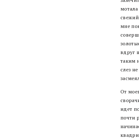
мотала 
свежий 
мне по
соверше
золоты
вдруг 
таким 
слез н
засмеял
От мое
сворач
идет п
почти р
начина
квадри