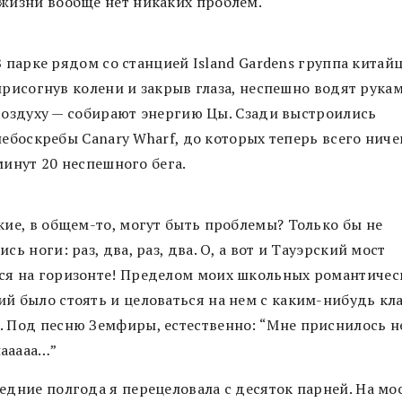
 жизни вообще нет никаких проблем.
В парке рядом со станцией Island Gardens группа китайц
присогнув колени и закрыв глаза, неспешно водят рука
воздуху — собирают энергию Цы. Сзади выстроились
небоскребы Canary Wharf, до которых теперь всего ниче
минут 20 неспешного бега.
кие, в общем-то, могут быть проблемы? Только бы не
ись ноги: раз, два, раз, два. О, а вот и Тауэрский мост
ся на горизонте! Пределом моих школьных романтичес
ий было стоять и целоваться на нем с каким-нибудь к
. Под песню Земфиры, естественно: “Мне приснилось н
ааааа…”
едние полгода я перецеловала с десяток парней. На мос