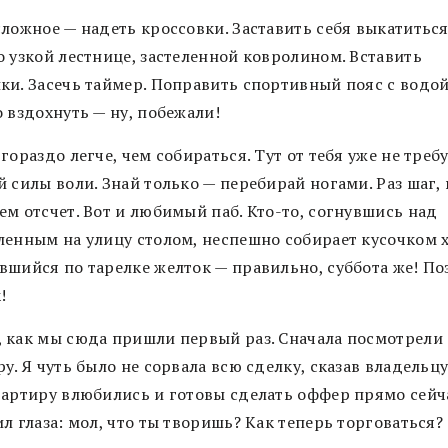
сложное — надеть кроссовки. Заставить себя выкатиться
о узкой лестнице, застеленной ковролином. Вставить
ки. Засечь таймер. Поправить спортивный пояс с водой
о вздохнуть — ну, побежали!
гораздо легче, чем собираться. Тут от тебя уже не треб
 силы воли. Знай только — перебирай ногами. Раз шаг, 
ем отсчет. Вот и любимый паб. Кто-то, согнувшись над
ленным на улицу столом, неспешно собирает кусочком 
вшийся по тарелке желток — правильно, суббота же! П
!
 как мы сюда пришли первый раз. Сначала посмотрели
у. Я чуть было не сорвала всю сделку, сказав владельцу
вартиру влюбились и готовы сделать оффер прямо сейч
л глаза: мол, что ты творишь? Как теперь торговаться?