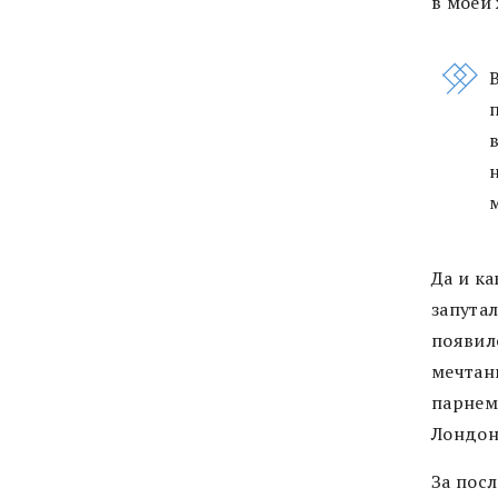
в моей
Да и ка
запутал
появил
мечтан
парнем
Лондон
За посл