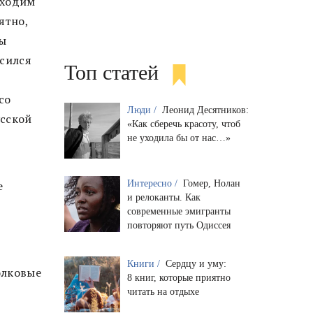
оходим
ятно,
мы
осился
Топ статей
со
Люди /
Леонид Десятников:
усской
«Как сберечь красоту, чтоб
не уходила бы от нас…»
е
Интересно /
Гомер, Нолан
и релоканты. Как
современные эмигранты
повторяют путь Одиссея
Книги /
Сердцу и уму:
олковые
8 книг, которые приятно
читать на отдыхе