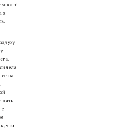
емного!
а я
сь.
оздуху
ry
ега.
 сидела
 ее на
а
ой
е пять
 с
ее
ь, что