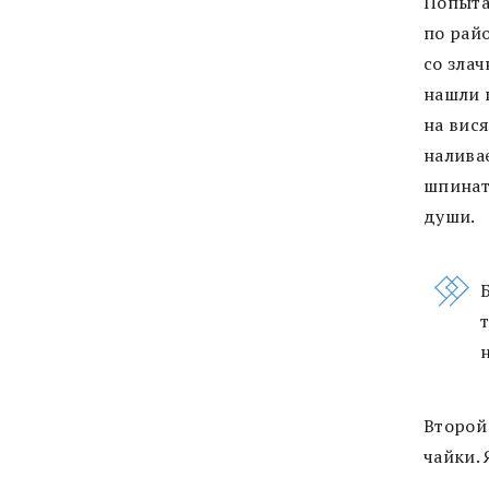
Попыта
по райо
со злач
нашли 
на вис
налива
шпинат
души.
Второй
чайки. 