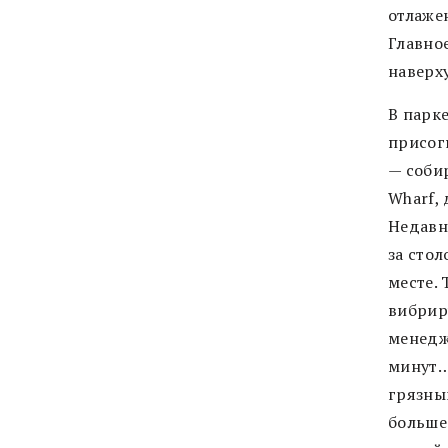
отлаже
Главное
наверху
В парке
присог
— соби
Wharf, 
Недавно
за стол
месте. 
вибрир
менедж
минут… 
грязны
больше 