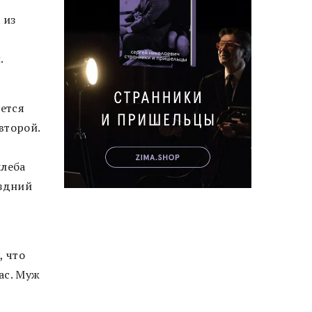
 из
.
уется
второй.
хлеба
оздний
, что
ас. Муж