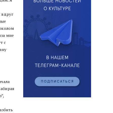
и вдруг
ные
токолом
мза мне
т с
ану
ачала
набирая
”,
азбить