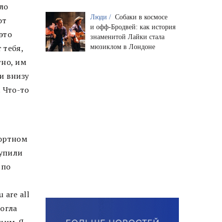
ло
Люди /
Собаки в космосе
от
и офф-Бродвей: как история
это
знаменитой Лайки стала
 тебя,
мюзиклом в Лондоне
тно, им
и внизу
! Что-то
портном
купили
 по
are all
могла
щим. Я