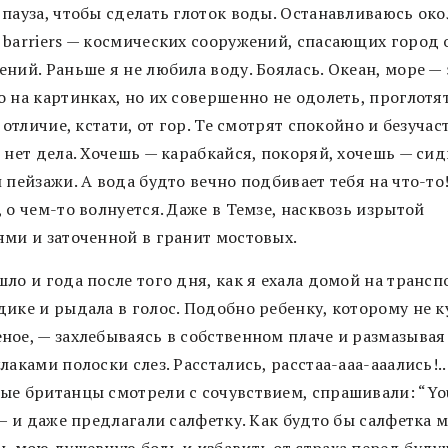
 пауза, чтобы сделать глоток воды. Останавливаюсь око
 barriers — космических сооружений, спасающих город 
ний. Раньше я не любила воду. Боялась. Океан, море — 
 на картинках, но их совершенно не одолеть, проглотят
В отличие, кстати, от гор. Те смотрят спокойно и безучас
 нет дела. Хочешь — карабкайся, покоряй, хочешь — сид
 пейзажи. А вода будто вечно подбивает тебя на что-то
 о чем-то волнуется. Даже в Темзе, насквозь изрытой
ями и заточенной в гранит мостовых.
ло и года после того дня, как я ехала домой на транс
дике и рыдала в голос. Подобно ребенку, которому не 
ное, — захлебываясь в собственном плаче и размазывая
лаками полоски слез. Расстались, расстаа-ааа-ааались!..
ые британцы смотрели с сочувствием, спрашивали: “You 
 — и даже предлагали салфетку. Как будто бы салфетка 
ть мою душевную боль и избавить от страха перед буду