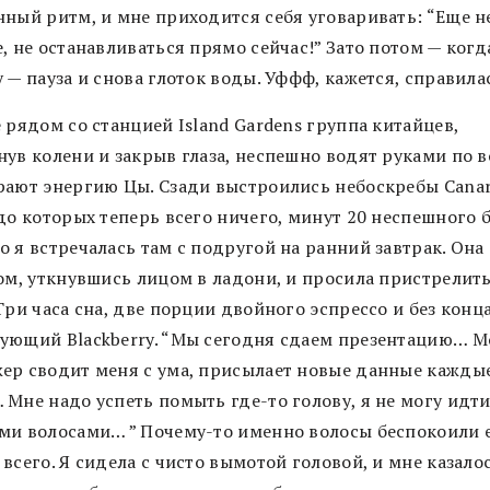
нный ритм, и мне приходится себя уговаривать: “Еще н
, не останавливаться прямо сейчас!” Зато потом — когд
 — пауза и снова глоток воды. Уффф, кажется, справила
 рядом со станцией Island Gardens группа китайцев,
нув колени и закрыв глаза, неспешно водят руками по в
рают энергию Цы. Сзади выстроились небоскребы Cana
до которых теперь всего ничего, минут 20 неспешного б
 я встречалась там с подругой на ранний завтрак. Она
ом, уткнувшись лицом в ладони, и просила пристрелить
Три часа сна, две порции двойного эспрессо и без конц
ующий Blackberry. “Мы сегодня сдаем презентацию… М
ер сводит меня с ума, присылает новые данные кажды
Мне надо успеть помыть где-то голову, я не могу идти
ми волосами… ” Почему-то именно волосы беспокоили 
всего. Я сидела с чисто вымотой головой, и мне казалос