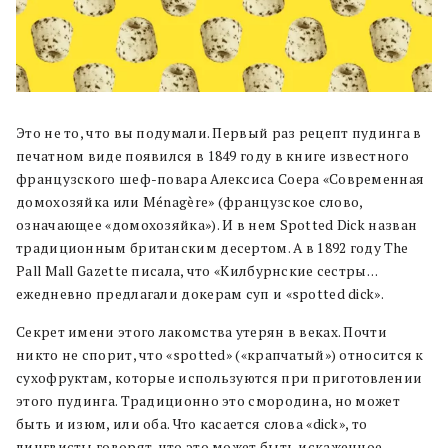
Это не то, что вы подумали. Первый раз рецепт пудинга в
печатном виде появился в 1849 году в книге известного
французского шеф-повара Алексиса Соера «Современная
домохозяйка или Ménagère» (французское слово,
означающее «домохозяйка»). И в нем Spotted Dick назван
традиционным британским десертом. А в 1892 году The
Pall Mall Gazette писала, что «Килбурнские сестры…
ежедневно предлагали докерам суп и «spotted dick».
Секрет имени этого лакомства утерян в веках. Почти
никто не спорит, что «spotted» («крапчатый») относится к
сухофруктам, которые используются при приготовлении
этого пудинга. Традиционно это смородина, но может
быть и изюм, или оба. Что касается слова «dick», то
лингвисты говорят, что это может быть искаженное