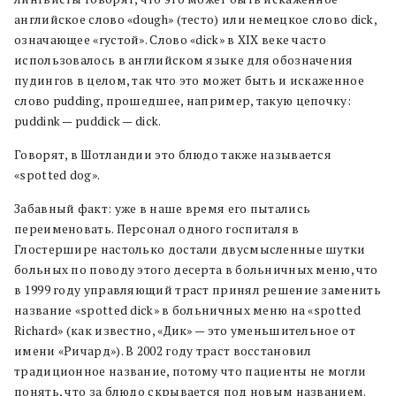
английское слово «dough» (тесто) или немецкое слово dick,
означающее «густой». Слово «dick» в XIX веке часто
использовалось в английском языке для обозначения
пудингов в целом, так что это может быть и искаженное
слово pudding, прошедшее, например, такую цепочку:
puddink — puddick — dick.
Говорят, в Шотландии это блюдо также называется
«spotted dog».
Забавный факт: уже в наше время его пытались
переименовать. Персонал одного госпиталя в
Глостершире настолько достали двусмысленные шутки
больных по поводу этого десерта в больничных меню, что
в 1999 году управляющий траст принял решение заменить
название «spotted dick» в больничных меню на «spotted
Richard» (как известно, «Дик» — это уменьшительное от
имени «Ричард»). В 2002 году траст восстановил
традиционное название, потому что пациенты не могли
понять, что за блюдо скрывается под новым названием.