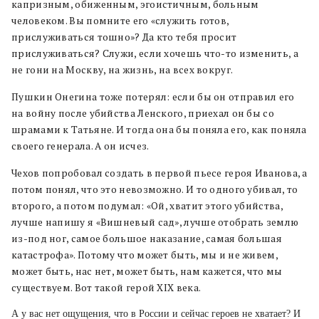
капризным, обиженным, эгоистичным, больным
человеком. Вы помните его «служить готов,
прислуживаться тошно»? Да кто тебя просит
прислуживаться? Служи, если хочешь что-то изменить, а
не гони на Москву, на жизнь, на всех вокруг.
Пушкин Онегина тоже потерял: если бы он отправил его
на войну после убийства Ленского, приехал он бы со
шрамами к Татьяне. И тогда она бы поняла его, как поняла
своего генерала. А он исчез.
Чехов попробовал создать в первой пьесе героя Иванова, а
потом понял, что это невозможно. И то одного убивал, то
второго, а потом подумал: «Ой, хватит этого убийства,
лучше напишу я «Вишневый сад», лучше отобрать землю
из-под ног, самое большое наказание, самая большая
катастрофа». Потому что может быть, мы и не живем,
может быть, нас нет, может быть, нам кажется, что мы
существуем. Вот такой герой XIX века.
А у вас нет ощущения, что в России и сейчас героев не хватает? И