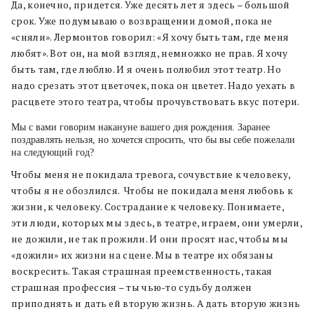
Да, конечно, придется. Уже десять лет я здесь – большой
срок. Уже подумываю о возвращении домой, пока не
«сняли». Лермонтов говорил: «Я хочу быть там, где меня
любят». Вот он, на мой взгляд, немножко не прав. Я хочу
быть там, где люблю. И я очень полюбил этот театр. Но
надо срезать этот цветочек, пока он цветет. Надо уехать в
расцвете этого театра, чтобы прочувствовать вкус потери.
Мы с вами говорим накануне вашего дня рождения. Заранее
поздравлять нельзя, но хочется спросить, что бы вы себе пожелали
на следующий год?
Чтобы меня не покидала тревога, сочувствие к человеку,
чтобы я не обозлился.
Чтобы не покидала меня любовь к
жизни, к человеку. Сострадание к человеку. Понимаете,
эти люди, которых мы здесь, в театре, играем, они умерли,
не дожили, не так прожили. И они просят нас, чтобы мы
«дожили» их жизни на сцене. Мы в театре их обязаны
воскресить. Такая страшная преемственность, такая
страшная профессия – ты чью-то судьбу должен
приподнять и дать ей вторую жизнь. А дать вторую жизнь