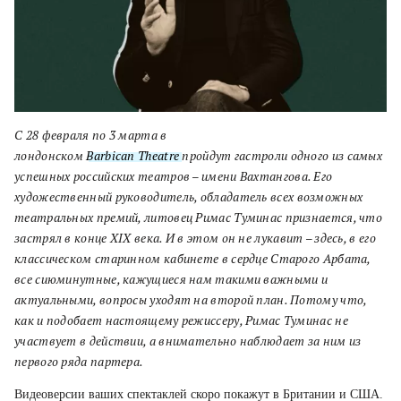
С
28 февраля по 3 марта в
лондонском
Barbican Theatre
пройдут гастроли одного из самых
успешных
российских
театров – имени Вахтангова. Его
художественный руководитель
, обладатель всех возможных
театральных премий, литовец Римас Туминас признается, что
застрял в конце XIX века. И в этом он не лукавит – здесь, в его
классическом старинном кабинете в сердце Старого Арбата,
все сиюминутные, кажущиеся нам такими важными и
актуальными, вопросы уходят на второй план. Потому что,
как и подобает настоящему режиссеру, Римас Туминас не
участвует в действии, а внимательно наблюдает за ним из
первого ряда партера.
Видеоверсии ваших спектаклей скоро покажут в Британии и США.