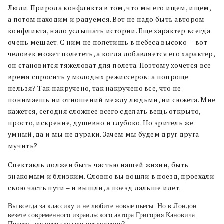
Люди. Природа конфликта в том, что мы его ищем, ищем,
а потом находим и радуемся. Вот не надо быть автором
конфликта, надо услышать истории. Еще характер всегда
очень мешает. С ним не полетишь в небеса высоко — вот
человек может полететь, а когда добавляется его характер,
он становится тяжеловат для полета. Поэтому хочется все
время спросить у молодых режиссеров: а попроще
нельзя? Так накручено, так накручено все, что не
понимаешь ни отношений между людьми, ни сюжета. Мне
кажется, сегодня сложнее всего сделать вещь открыто,
просто, искренне, душевно и глубоко. Но зритель же
умный, да и мы не дураки. Зачем мы будем друг друга
мучить?
Спектакль должен быть частью нашей жизни, быть
знакомым и близким. Словно вы вошли в поезд, проехали
свою часть пути
–
и вышли, а поезд дальше идет.
Вы всегда за классику и не любите новые пьесы. Но в Лондон
везете современного израильского автора Григория Кановича.
Почему для него сделали исключение?