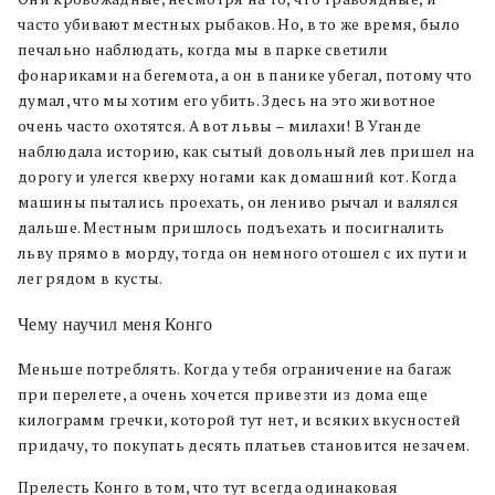
часто убивают местных рыбаков. Но, в то же время, было
печально наблюдать, когда мы в парке светили
фонариками на бегемота, а он в панике убегал, потому что
думал, что мы хотим его убить. Здесь на это животное
очень часто охотятся. А вот львы – милахи! В Уганде
наблюдала историю, как сытый довольный лев пришел на
дорогу и улегся кверху ногами как домашний кот. Когда
машины пытались проехать, он лениво рычал и валялся
дальше. Местным пришлось подъехать и посигналить
льву прямо в морду, тогда он немного отошел с их пути и
лег рядом в кусты.
Чему научил меня Конго
Меньше потреблять. Когда у тебя ограничение на багаж
при перелете, а очень хочется привезти из дома еще
килограмм гречки, которой тут нет, и всяких вкусностей
придачу, то покупать десять платьев становится незачем.
Прелесть Конго в том, что тут всегда одинаковая