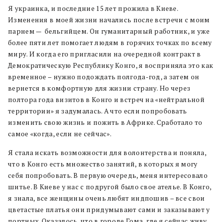
Я украинка, и последние 15 лет прожила в Киеве.
Изменения в моей жизни начались после встречи с моим
парнем — бельгийцем. Он гуманитарный работник, и уже
более пяти лет помогает людям в горячих точках по всему
миру. И когда его пригласили на очередной контракт в
Демократическую Республику Конго, я восприняла это как
временное – нужно подождать полгода-год, а затем он
вернется в комфортную для жизни страну. Но через
полтора года визитов в Конго и встреч на «нейтральной
территории» я задумалась. А что если попробовать
изменить свою жизнь и пожить в Африке. Сработало то
самое «когда, если не сейчас».
Я стала искать возможности для волонтерства и поняла,
что в Конго есть множество занятий, в которых я могу
себя попробовать. В первую очередь, меня интересовало
шитье. В Киеве у нас с подругой было свое ателье. В Конго,
я знала, все женщины очень любят индпошив – все свои
цветастые платья они придумывают сами и заказывают у
портных. Оказалось, что в городе Гома, где я сейчас живу,