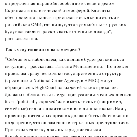
определенная паранойя, особенно в связи с делом
Скрипаля и политической атмосферой. Клиенты
обеспокоенно звонят, присылают ссылки на статьи в
российских СМИ, где пишут, что тут якобы всех русских
будут заставлять раскрывать источники дохода”, –
рассказала она.
Так к чему готовиться на самом деле?
“Сейчас мы наблюдаем, как дальше будет развиваться
ситуация, – рассказала Татьяна Меньшенина. – По новым
правилам сразу несколько государственных структур
(среди них и National Crime Agency, и HMRC) могут
обращаться в High Court за выдачей таких приказов.
Должны соблюдаться следующие условия: человек должен
быть ‘politically exposed’ или иметь тесные (например,
семейные) связи с политиками или чиновниками. Или у
правоохранительных органов должно быть обоснованное
подозрение, что он замешан в серьезных преступлениях.
При этом человеку должны юридически или
бенефициарно принадлежать активы на сумму не менее