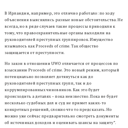
В Ирландии, например, это отлично работало: по ходу
объяснения выяснялись разные новые обстоятельства. Не
всегда, но в ряде случаев такие
процессы
приводили к
тому, что
правоохранительные органы
выходили на
руководителей преступных группировок. Имущество
изымалось как Proceeds of crime. Так общество
защищается от преступности.
Но
закон в отношении
UWO отличается от
процессов по
взысканию
Proceeds of crime. Это
новый режим, который
потенциально
позволяет дотянуться
как
до
руководителей преступных групп,
так и
до
коррумпированных чиновников. Как это будет
происходить а деталях
– пока неизвестно. Пока не будет
несколько
судебных дел
и суд не примет каких-то
конкретных решений,
сложно что то предсказать. Но
можно уже сейчас предварительно смотреть документы
об источниках доходов и оценивать шансы на защиту
”.