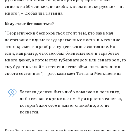
список из 50 человек, но якобы в этом списке русских – не
много”, – добавила Татьяна.
Кому стоит беспокоиться?
“
Теоретически беспокоиться стоит
тем
, кто занимал
достаточно видные
государственные
посты и в течение
этого времени приобрел существенное состояние. Но
если, например, человек был бизнесменом и заработал
много денег, а потом стал губернатором или сенатором, то
ему будет
в какой то степени
легче объяснить источник
своего состояния”, – рассказывает Татьяна Меньшенина.
Человек должен быть либо вовлечен в политику,
либо связан с криминалом. Ну а просто человека,
который жил себе и живет спокойно, это не
коснется.
Катя Зенькович уверена, что беспокоиться точно не нужно