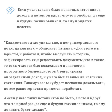
Если у человека не было понятных источников
дохода, а потом он вдруг что-то приобрел, да еще
и будучи госчиновником, то ему придется
нелегко.
“
Каждое такое дело уникально, и нет универсального
подхода для всех,
– объясняет Татьяна. – Для этого мы,
юристы, и
работаем,
чтобы выслушать историю,
зафиксировать ее, предоставить документы, что в такие-
то годы человек был владельцем
понятного и
прозрачного
бизнеса, который генерировал
определенный доход
, и у него был
легальный
источник
состояния. Такому человеку будет несложно доказывать,
но все равно юристам придется поработать.
А если у него таких источников не было, а потом вдруг
что-то приобрел, да еще и будучи госчиновником, то ему
доказать будет сложно”.