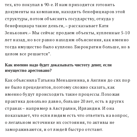
тех, кто покупал в 90-е. И нам приходится готовить
документы на компанию, находить бенефициаров этой
структуры, потом объяснять государству, откуда у
бенефициара такие деньги, – рассказывает Катя
Зенькович.– Мы сейчас продаем объекты, купленные 5-10
лет назад, но все равно находим объяснения, как именно
тогда имущество было куплено. Бюрократии больше, но в
целом все решается”.
Как именно надо будет доказывать чистоту денег, если
имущество арестовано?
Как объяснила Татьяна Меньшенина, в Англии до сих пор
не было прецедентов, поэтому сложно сказать, как
именно будут происходить такие
процессы
. Похожая
практика
довольно давно, больше 20 лет,
есть в других
странах –
например
в Австралии, Ирландии. И она
показывает, что если людям есть что ответить на вопрос,
о легальном источнике их состояния
, то
активы не
замораживаются, и от людей быстро отстают.