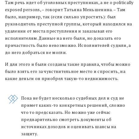
Там речь идет о
б уголовных
преступниках, а не о politically
exposed persons, – говорит Татьяна Меньшенина. – Там
было, например, так
(если сильно упростить)
: был
руководитель преступной группы, который находился на
удалении от места преступления и заказывал его
исполнителям. Данные на него были, но доказать его
причастность было невозможно. Исполнителей
судили
, а
до него добраться не могли.
И для этого и были созданы такие правила, чтобы можно
было взять его за чувствительное место и спросить, на
какие деньги он приобрел
такую-то
недвижимость.
Пока не будет несколько
судебных дел
и суд не
примет каких-то конкретных решений,
сложно
что то предсказать. Но можно уже сейчас
предварительно смотреть документы об
источниках доходов и оценивать шансы на
защиту.