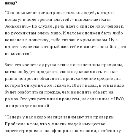
назад?
“Это нововведение затронет только людей, которые
попадут в поле зрения властей, – напоминает Катя
Зенькович. –
По слухам, речь идет
о списке из 50 человек,
но русских там очень мало. И человек должен быть либо
вовлечен в политику, либо связан с криминалом. Ну а
просто человека, который жил себе и живет спокойно, это
не коснется”.
Зато его коснется другая вещь: по нынешним правилам,
когда он будет продавать свою недвижимость, его все
равно попросят объяснить происхождение средств, на
который он купил дом, скажем, 10 лет назад, и этим надо
будет озаботиться прежде, чем выводить объект на
рынок. Это уже рутинные процессы, не связанные с UWO,
их проходит каждый.
“Теперь у нас около месяца занимают эти проверки.
Проблема в том, что у многих людей имущество
зарегистрировано на офшорные компании, особенно у