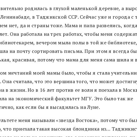
твительно родилась в глухой маленькой деревне, а выро
 Ленинабаде, в Таджикской ССР. Сейчас уже и города с 
ем нет, да и страны тоже. Мама и папа развелись, когд
лет. Она работала на трех работах, чтобы меня содержат
иблиотекарем, вечером мыла полы в той же библиотеке,
шла на почту сортировать письма. При этом я всегда б
кая, красивая, потому что мама для меня сама шила и в
ом мечтаний моей мамы было, чтобы я стала учительн
 Она считала, что это вершина того, что может достигн
 в жизни. Но в 16 лет против ее воли я поехала в Моск
ила на экономический факультет МГУ. Это было так же
ично, как если бы я высадилась на Луне.
льтете меня называли «звезда Востока», потому что бы
, что приехала такая высокая блондинка из… Таджикис