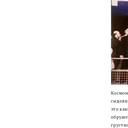
Космон
сидели
это как
обруше
грустно