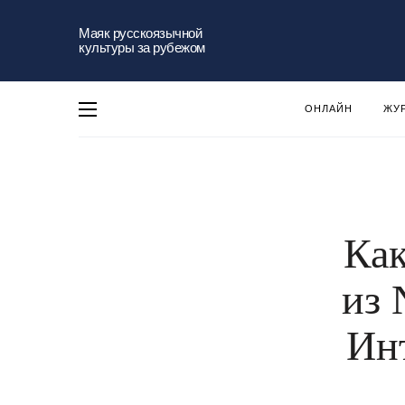
Маяк русскоязычной
культуры за рубежом
ОНЛАЙН
ЖУ
Как
из 
Ин