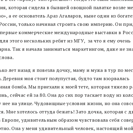
ия, которая сидела в бывшей овощной палатке возле м
о», а ее основатель Араз Агаларов, ныне один из богат
России, только начинал строить свою империю. Он пр
 первые коммерческие международные выставки в Росс
для этого нескольких ребят из МГУ, за что я ему очень
рна. Так я начала заниматься маркетингом, даже не зн
слова.
ко лет назад я повезла дочку, маму и мужа в тур по ме
. Деревня моя стоит полупустая, будто там взорвалась
нная бомба. Мы приехали к моей тете, которая тяжело р
нь, сейчас ей за 80. Она до сих пор таскает воду из кол
у нее на улице. Чудовищные условия жизни, но она совс
я. Мне хотелось оттуда бежать! Зато дочка, которая с д
в Европе, удивительным образом чувствовала себя сов
тно. Она у меня удивительный человек, настоящий мо