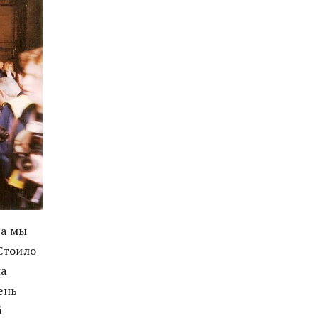
 а мы
Стоило
ла
ень
й