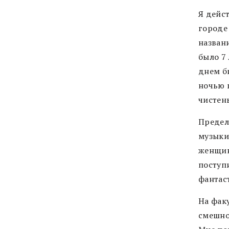
Я дейс
городе
названи
было 7 
днем б
ночью 
чистень
Предел
музыки.
женщина
поступ
фантаст
На факу
смешно