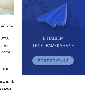
f life и
а ZIMA
иться
 всего
ke в
stwood.
етской