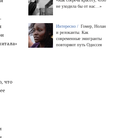
 и
«Как сберечь красоту, чтоб
не уходила бы от нас…»
.
я
Интересно /
Гомер, Нолан
и релоканты. Как
ои
современные эмигранты
питала»
повторяют путь Одиссея
, что
ее
и
я