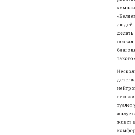
компан
«Беляев
людей 
делать
позвал 
благода
такого 
Несколь
детства
нейтро
всю жиз
туалет 
жалуетс
живет 
комфор