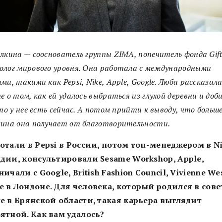
лкина — сооснователь группы ZIMA, попечитель фонда Gift o
лог мирового уровня. Она работала с международными
ми, такими как Pepsi, Nike, Apple, Google. Люба рассказал
e о том, как ей удалось выбраться из глухой деревни и доб
что у нее есть сейчас. А потом прийти к выводу, что больше
лина она получает от благотворительности.
отали в Pepsi в России, потом топ-менеджером в Ni
дии, консультировали Sesame Workshop, Apple,
ничали с Google, British Fashion Council, Vivienne We
 в Лондоне. Для человека, который родился в сов
е в Брянской области, такая карьера выглядит
ятной. Как вам удалось?