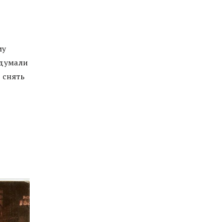
му
идумали
 снять