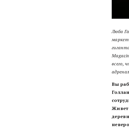
Люба Га
маркето
гиганта
Magazin
всего, 
адрена
Вы раб
Голлан
сотруд
Живете
деревн
неверо