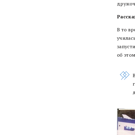
дружоч
Расска
В то вр
училас
запуст
об этом