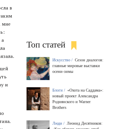
сла в
таким
а мне
ь:
 а
Топ статей
ыла
язала.
Искусство /
Сезон диалогов:
главные мировые выставки
ицей
осени-зимы
уть
ву и
Блоги /
«Охота на Саддама»:
новый проект Александра
Роднянского и Warner
Brothers
ло
тана.
Люди /
Леонид Десятников: