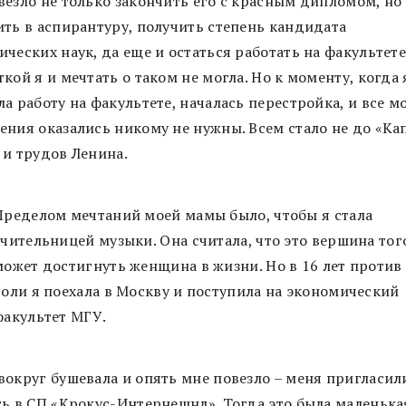
везло не только закончить его с красным дипломом, но
ить в аспирантуру, получить степень кандидата
ческих наук, да еще и остаться работать на факультете
кой я и мечтать о таком не могла. Но к моменту, когда 
а работу на факультете, началась перестройка, и все м
ения оказались никому не нужны. Всем стало не до «Ка
 и трудов Ленина.
Пределом мечтаний моей мамы было, чтобы я стала
учительницей музыки. Она считала, что это вершина того
может достигнуть женщина в жизни. Но в 16 лет против 
воли я поехала в Москву и поступила на экономический
факультет МГУ.
вокруг бушевала и опять мне повезло – меня пригласил
ть в СП «Крокус-Интернешнл». Тогда это была маленька