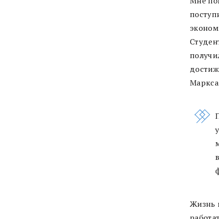
Мне по
поступ
экономи
Студент
получил
достиж
Маркса
Жизнь 
работа