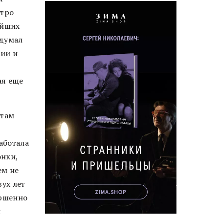
етро
ейших
идумал
ии и
ая еще
стам
аботала
онки,
ем не
вух лет
ершенно
й