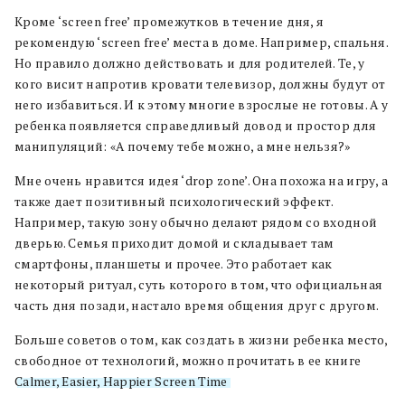
Кроме ‘screen free’ промежутков в течение дня, я
рекомендую ‘screen free’ места в доме. Например, спальня.
Но правило должно действовать и для родителей. Те, у
кого висит напротив кровати телевизор, должны будут от
него избавиться. И к этому многие взрослые не готовы. А у
ребенка появляется справедливый довод и простор для
манипуляций: «А почему тебе можно, а мне нельзя?»
Мне очень нравится идея ‘drop zone’. Она похожа на игру, а
также дает позитивный психологический эффект.
Например, такую зону обычно делают рядом со входной
дверью. Семья приходит домой и складывает там
смартфоны, планшеты и прочее. Это работает как
некоторый ритуал, суть которого в том, что официальная
часть дня позади, настало время общения друг с другом.
Больше советов о том, как создать в жизни ребенка место,
свободное от технологий, можно прочитать в ее книге
Calmer, Easier, Happier Screen Time
.