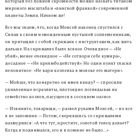
который без ложной скромности можно назвать титаном
мирового масштаба и «лингвой франкой» современной
планеты Земля. Начнем же!
Все мы знаем, что, когда Моисей наконец спустился с
Синая к своим изможденным пустыней соплеменникам,
он притащил с собой скрижали с инструктажем, как жить
дальше. На скрижалях было всякое. Очевидное — «Не
убий», менее очевидное — «Не сотвори себе кумира»,
досадное — «Не прелюбодействуй». Но один пункт гласил
непонятное: «Не вари козленка в молоке его матери».
— Мойше, что конкретно он имел ввиду? — спросили
удивленные исраэлиты, плотоядно поглядывая на
семейство козлов, пасущееся в соседнем оазисе.
— Извините, товарищи, — развел руками Моисей, — но все
я не запомнил. — Потом, сверившись со скрижалями
нахмурился: «А что тут, простите, золотой телец делает?
Когда я поднимался, его и в помине не было…»