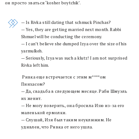
он просто зваться ‘kosher boytchik’.
— Is Rivka still dating that schmuck Pinchas?
— Yes, they are getting married next month. Rabbi
Shmuel will be conducting the ceremony.
— I can’t believe she dumped Izya over the size of his
yarmulkeh.
— Seriously, Izya was such a klutz! I am not surprised
Rivka left him.
Ривка еще встречается с этим м****ом
Пинхасом?
— Да, свадьба в следующем месяце. Раби Шмуэль
их женит.
— Не могу поверить, она бросила Изю из-за его
маленькой ермолки.
— Слушай, Изя был таким неуклюжим. Не
удивлен, что Ривка от него ушла.