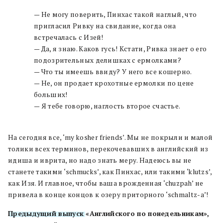
— Не могу поверить, Пинхас такой наглый, что
пригласил Ривку на свидание, когда она
встречалась с Изей!
— Да, я знаю. Каков гусь! Кстати, Ривка знает о его
подозрительных делишках с ермолками?
— Что ты имеешь ввиду? У него все кошерно.
— Не, он продает крохотные ермолки по цене
больших!
— Я тебе говорю, наглость второе счастье.
На сегодня все, ‘my kosher friends’. Мы не покрыли и малой
толики всех терминов, перекочевавших в английский из
идиша и иврита, но надо знать меру. Надеюсь вы не
станете такими ‘schmucks’, как Пинхас, или такими ‘klutzs’,
как Изя. И главное, чтобы ваша врожденная ‘chuzpah’ не
привела в конце концов к озеру приторного ‘schmaltz-a’!
Предыдущий выпуск
«Английского по понедельникам»,