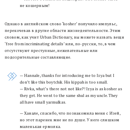
не кошерным!
Однако в английском слово ‘kosher’ получило импульс,
перекочевав в другие области жизнедеятельности. Этим
словом, как учит Urban Dictionary, вы можете назвать вещи
‘free from incriminating details’ или, по-русски, то, в чем
отсутствуют преступные, нежелательные или
подозрительные составляющие.
— Hannale, thanks for introducing me to Izya but I
don’t like this boytchik. His kippah is too small.
— Rivka, what’s there not not like?! Izya is as kosher as
they get. He went to the same shul as my uncle. They
all have small yarmulkas.
— Ханале, спасибо, что познакомила меня с Изей,
но этот паренек мне не по душе. У него слишком
маленькая ермолка.