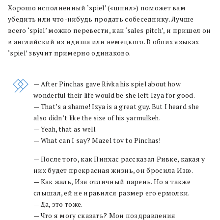
Хорошо исполненный ‘spiel’ («шпил») поможет вам
убедить или что-нибудь продать собеседнику. Лучше
всего ‘spiel’ можно перевести, как ‘sales pitch’, и пришел он
в английский из идиша или немецкого. В обоих языках
‘spiel’ звучит примерно одинаково.
— After Pinchas gave Rivka his spiel about how
wonderful their life would be she left Izya for good.
— That’s a shame! Izya is a great guy. But I heard she
also didn’t like the size of his yarmulkeh.
— Yeah, that as well.
— What can I say? Mazel tov to Pinchas!
— После того, как Пинхас рассказал Ривке, какая у
них будет прекрасная жизнь, он бросила Изю.
— Как жаль, Изя отличный парень. Но я также
слышал, ей не нравился размер его ермолки.
— Да, это тоже.
— Что я могу сказать? Мои поздравления