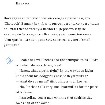
Пинхасу!
Последнее слово, которое мы сегодня разберем, это
‘Chutzpah’. В английский и иврит, оно пришло из идиша и
означает человеческую наглость, дерзость и даже
некоторое бесстыдство. Человек, у которого большая
‘chutzpah’ нигде не пропадет, даже, если у него ‘small
yarmulkeh’.
— I can’t believe Pinchas had the chutzpah to ask Rivka
out when she was dating Izya!
— I know, what a putz, right? By the way does Rivka
know about his dodgy business with yarmulkas?
— What do you mean? His business is all kosher.
— No, Pinchas sells very small yarmulkas for the price
of big ones!
— I am telling you, a man with the chutzpah his size
owns half of the world.