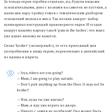
За тельца евреи огребли отдельно, но, будучи людьми
основательными, дело с козлами на самотек не пустили, а
написали пару-тройку томов с тематическим разбором
отношений молока и мяса. Так возник кашрут: набор
кулинарных инструкций правоверного еврея. И создал
кашрут нашему народу такой ‘pain in the tuches’, что мало
уже давно никому не кажется.
Слово ‘kosher’ («кошерный»), то есть пригодный для
употребления в пищу еврею, перекочевало в английский
из идиша и иврита.
— Izya, where are you going?
— Mum, I am going to play outside.
— Don’t pick anything up from the floor. It may not be
kosher!
— Изя, куда ты уже идешь?
— Мам, я иду уже играть во дворе.
— Ничего с земли не подбирай! Оно может быть