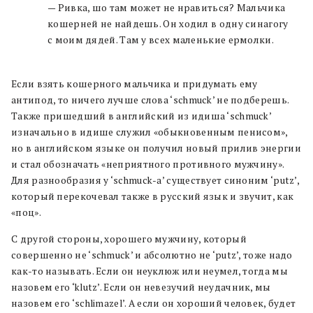
— Ривка, шо там может не нравиться? Мальчика
кошерней не найдешь. Он ходил в одну синагогу
с моим дядей. Там у всех маленькие ермолки.
Если взять кошерного мальчика и придумать ему
антипод, то ничего лучше словa ‘schmuck’ не подберешь.
Также пришедший в английский из идиша ‘schmuck’
изначально в идише служил «обыкновенным пенисом»,
но в английском языке он получил новый прилив энергии
и стал обозначать «неприятного противного мужчину».
Для разнообразия у ‘schmuck-а’ существует синоним ‘putz’,
который перекочевал также в русский язык и звучит, как
«поц».
С другой стороны, хорошего мужчину, который
совершенно не ‘schmuck’ и абсолютно не ‘putz’, тоже надо
как-то называть. Если он неуклюж или неумел, тогда мы
назовем его ‘klutz’. Если он невезучий неудачник, мы
назовем его ‘schlimazel’. А если он хороший человек, будет