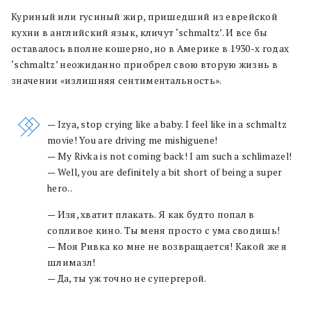
Куриный или гусиный жир, пришедший из еврейской
кухни в английский язык, кличут ‘schmaltz’. И все бы
оставалось вполне кошерно, но в Америке в 1930-х годах
‘schmaltz’ неожиданно приобрел свою вторую жизнь в
значении «излишняя сентиментальность».
— Izya, stop crying like a baby. I feel like in a schmaltz
movie! You are driving me mishiguene!
— My Rivka is not coming back! I am such a schlimazel!
— Well, you are definitely a bit short of being a super
hero..
— Изя, хватит плакать. Я как будто попал в
сопливое кино. Ты меня просто с ума сводишь!
— Моя Ривка ко мне не возвращается! Какой же я
шлимазл!
— Да, ты уж точно не супергерой.