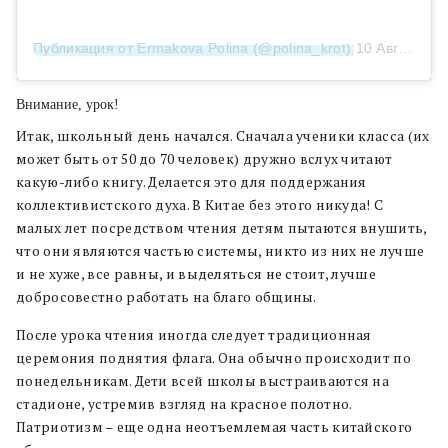
Публикация от Ermakova Polina (@polina_krot)
10 Авг 2018 в 3:30 PDT
Внимание, урок!
Итак, школьный день начался. Сначала ученики класса (их
может быть от 50 до 70 человек) дружно вслух читают
какую-либо книгу. Делается это для поддержания
коллективистского духа. В Китае без этого никуда! С
малых лет посредством чтения детям пытаются внушить,
что они являются частью системы, никто из них не лучше
и не хуже, все равны, и выделяться не стоит, лучше
добросовестно работать на благо общины.
После урока чтения иногда следует традиционная
церемония поднятия флага. Она обычно происходит по
понедельникам. Дети всей школы выстраиваются на
стадионе, устремив взгляд на красное полотно.
Патриотизм – еще одна неотъемлемая часть китайского