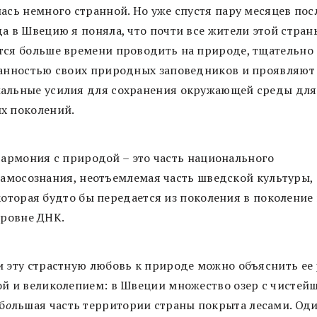
ась немного странной. Но уже спустя пару месяцев пос
да в Швецию я поняла, что почти все жители этой стран
тся больше времени проводить на природе, тщательно
ранностью своих природных заповедников и проявляют
альные усилия для сохранения окружающей среды для
х поколений.
Гармония с природой – это часть национального
самосознания, неотъемлемая часть шведской культуры,
которая будто бы передается из поколения в поколение
уровне ДНК.
и эту страстную любовь к природе можно объяснить ее
ой и великолепием: в Швеции множество озер с чистей
б
о
льшая часть территории страны покрыта лесами. Од