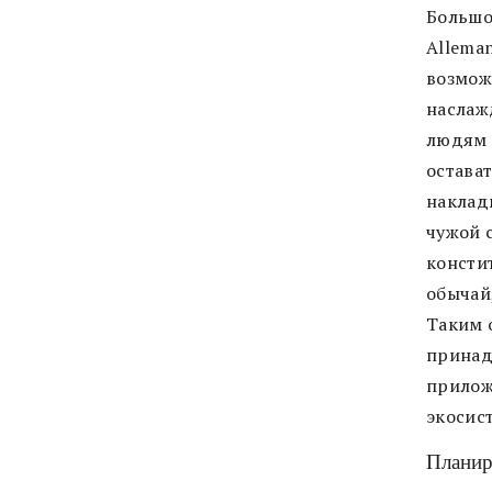
Большо
Alleman
возмож
наслаж
людям 
остават
наклад
чужой 
консти
обычай
Таким о
принад
прилож
экосис
Планир