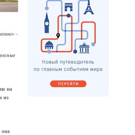
ггинг» –
ересные
ию на
м из
 она