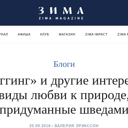
РНАЛ
АФИША
КЛУБ
МАГАЗИН
ZIMA IMPACT
ZIMA
Блоги
ггинг» и другие интер
виды любви к природе
придуманные шведам
20.09.2018
ВАЛЕРИЯ ЭРИКССОН