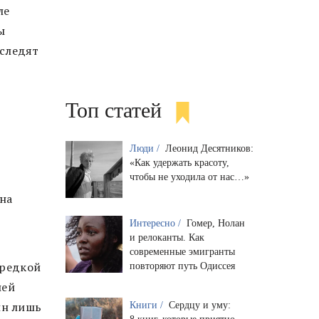
ле
ы
 следят
Топ статей
Люди /
Леонид Десятников:
«Как удержать красоту,
чтобы не уходила от нас…»
 на
Интересно /
Гомер, Нолан
и релоканты. Как
современные эмигранты
 редкой
повторяют путь Одиссея
шей
ин лишь
Книги /
Сердцу и уму: