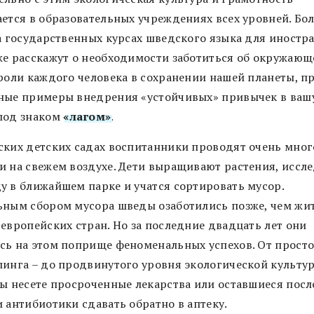
ается в образовательных учреждениях всех уровней. Бо
на государственных курсах шведского языка для иностр
же расскажут о необходимости заботиться об окружающ
 роли каждого человека в сохранении нашей планеты, п
ные примеры внедрения «устойчивых» привычек в ваш
под знаком
«лагом»
.
ских детских садах воспитанники проводят очень мног
и на свежем воздухе. Дети выращивают растения, иссл
у в ближайшем парке и учатся сортировать мусор.
ьным сбором мусора шведы озаботились позже, чем жи
 европейских стран. Но за последние двадцать лет они
сь на этом поприще феноменальных успехов. От просто
линга – до продвинутого уровня экологической культу
вы несете просроченные лекарства или оставшиеся посл
 антибиотики сдавать обратно в аптеку.