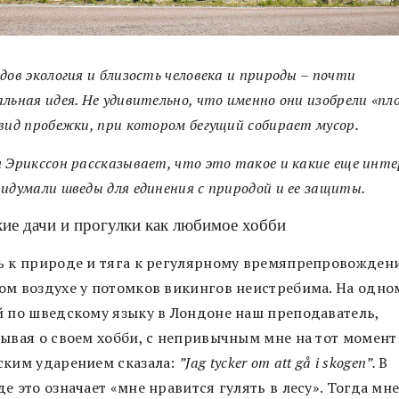
дов экология и близость человека и природы – почти
льная идея. Не удивительно, что именно они изобрели «пло
вид пробежки, при котором бегущий собирает мусор.
 Эрикссон рассказывает, что это такое и какие еще инт
идумали шведы для единения с природой и ее защиты.
ие дачи и прогулки как любимое хобби
 к природе и тяга к регулярному времяпрепровожден
ом воздухе у потомков викингов неистребима. На одно
й по шведскому языку в Лондоне наш преподаватель,
зывая о своем хобби, с непривычным мне на тот момент
ским ударением сказала:
”
Jag
tycker
om
att
g
å
i
skogen
”.
В
е это означает «мне нравится гулять в лесу». Тогда мне