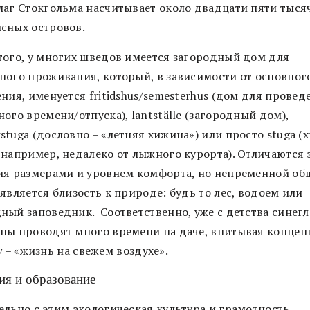
лаг Стокгольма насчитывает около двадцати пяти тыся
сных островов.
того, у многих шведов имеется загородный дом для
ного проживания, который, в зависимости от основног
ния, именуется fritidshus/semesterhus (дом для провед
ого времени/отпуска), lantställe (загородный дом),
tuga (дословно – «летняя хижина») или просто stuga (
 например, недалеко от лыжного курорта). Отличаются 
ия размерами и уровнем комфорта, но непременной об
является близость к природе: будь то лес, водоем или
ный заповедник. Соответственно, уже с детства синегл
ны проводят много времени на даче, впитывая конце
iv –
«жизнь на свежем воздухе».
ия и образование
ельно с этим экологическая культура и грамотность