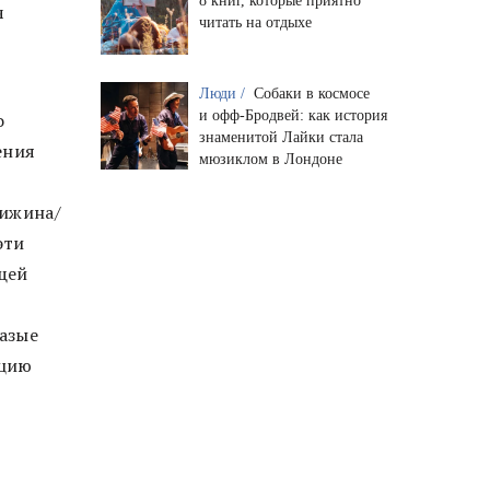
8 книг, которые приятно
ч
читать на отдыхе
Люди /
Собаки в космосе
и офф-Бродвей: как история
о
знаменитой Лайки стала
ения
мюзиклом в Лондоне
хижина/
эти
щей
азые
пцию