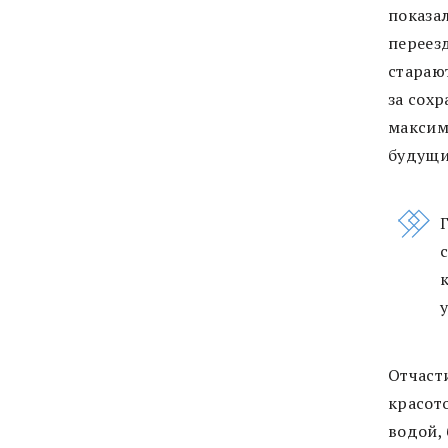
показал
переез
стараю
за сох
максим
будущи
Отчаст
красот
водой, 