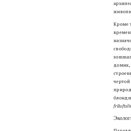
архипе
живопи
Кроме 
времен
назначе
свободн
sommars
домик,
строен
чертой 
природ
блонди
friluftsl
Эколог
Паралл