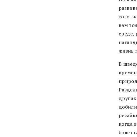
развив
того, 
вам то
среде,
нагляд
жизнь 
В швед
времен
природ
Раздел
других
добили
ресайк
когда 
болезни