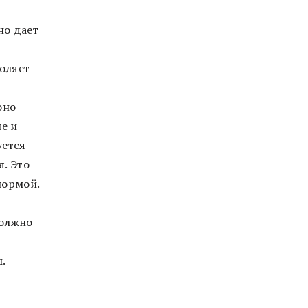
но дает
оляет
оно
е и
уется
. Это
нормой.
должно
.