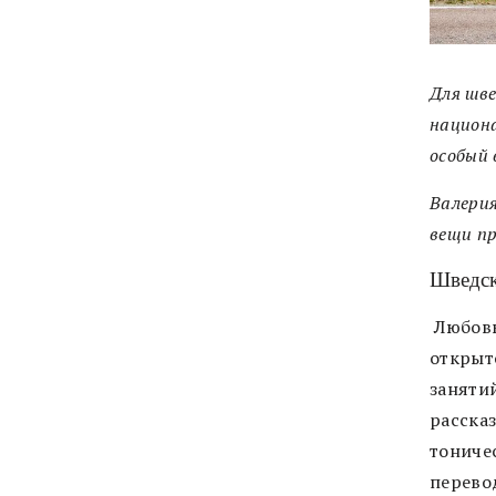
Для шве
национа
особый 
Валерия
вещи пр
Шведск
Любовь
открыт
заняти
расска
тониче
перевод