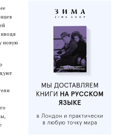
лее
анцев
ей
риводя
у новую
о
едуют
тели
го
ры,
е