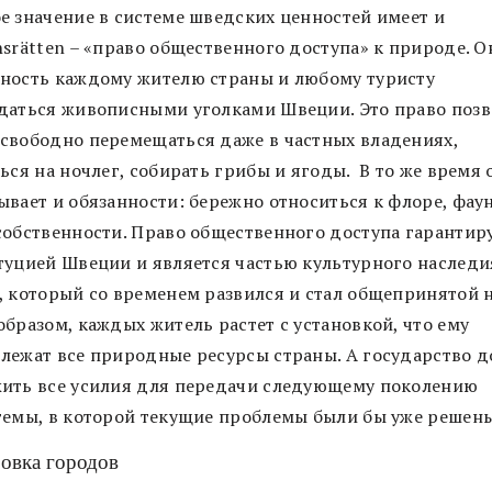
е значение в системе шведских ценностей имеет и
srätten – «право общественного доступа» к природе. О
ность каждому жителю страны и любому туристу
даться живописными уголками Швеции. Это право позв
свободно перемещаться даже в частных владениях,
ься на ночлег, собирать грибы и ягоды. В то же время 
ывает и обязанности: бережно относиться к флоре, фаун
собственности. Право общественного доступа гарантир
туцией Швеции и является частью культурного наследия
, который со временем развился и стал общепринятой 
бразом, каждых житель растет с установкой, что ему
лежат все природные ресурсы страны. А государство 
ить все усилия для передачи следующему поколению
темы, в которой текущие проблемы были бы уже решены
овка городов