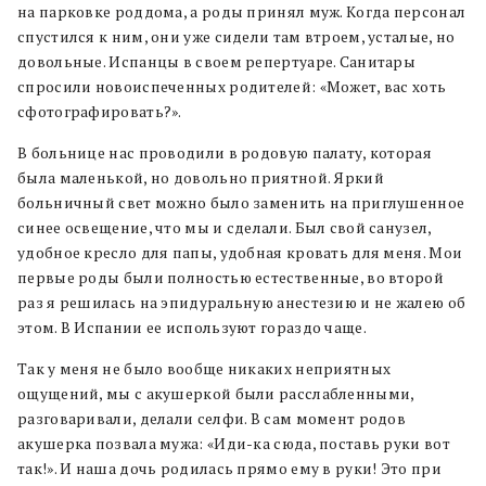
на парковке роддома, а роды принял муж. Когда персонал
спустился к ним, они уже сидели там втроем, усталые, но
довольные. Испанцы в своем репертуаре. Санитары
спросили новоиспеченных родителей: «Может, вас хоть
сфотографировать?».
В больнице нас проводили в родовую палату, которая
была маленькой, но довольно приятной. Яркий
больничный свет можно было заменить на приглушенное
синее освещение, что мы и сделали. Был свой санузел,
удобное кресло для папы, удобная кровать для меня. Мои
первые роды были полностью естественные, во второй
раз я решилась на эпидуральную анестезию и не жалею об
этом. В Испании ее используют гораздо чаще.
Так у меня не было вообще никаких неприятных
ощущений, мы с акушеркой были расслабленными,
разговаривали, делали селфи. В сам момент родов
акушерка позвала мужа: «Иди-ка сюда, поставь руки вот
так!». И наша дочь родилась прямо ему в руки! Это при