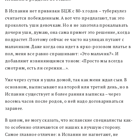
В Испании нет прививки БЦЖ с 80-х годов – туберкулез
считается побежденным. А вот что предлагают, так это
проколоть уши девочкам. Но я не захотела прокалывать
дочери уши, думаю, она сама примет это решение, когда
подрастет. Поэтому сейчас ее часто на улицах путают с
мальчиком. Даже когда она идет в ярко-розовом платье в
пол, меня все равно спрашивают: «Это мальчик?». И
добавляют извиняющимся тоном: «Просто мы всегда
смотрим, есть ли сережки…».
Уже через сутки я ушла домой, так как меня ждал сын. В
основном, выписывают на второй или третий день, но в
Испании существует и более ранняя выписка – через
восемь часов после родов, о ней надо договариваться
заранее.
В целом, не могу сказать, что испанские специалисты как-
то особенно отличаются от наших в лучшую сторону.
Самое главное отличие: в Испании не нагнетают, не