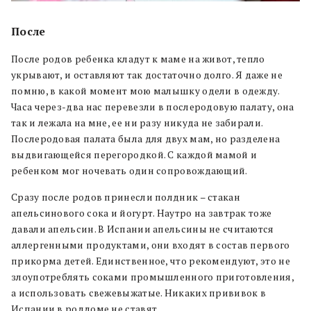
После
После родов ребенка кладут к маме на живот, тепло
укрывают, и оставляют так достаточно долго. Я даже не
помню, в какой момент мою малышку одели в одежду.
Часа через-два нас перевезли в послеродовую палату, она
так и лежала на мне, ее ни разу никуда не забирали.
Послеродовая палата была для двух мам, но разделена
выдвигающейся перегородкой. С каждой мамой и
ребенком мог ночевать один сопровождающий.
Сразу после родов принесли полдник – стакан
апельсинового сока и йогурт. Наутро на завтрак тоже
давали апельсин. В Испании апельсины не считаются
аллергенными продуктами, они входят в состав первого
прикорма детей. Единственное, что рекомендуют, это не
злоупотреблять соками промышленного приготовления,
а использовать свежевыжатые. Никаких прививок в
Испании в роддоме не ставят.