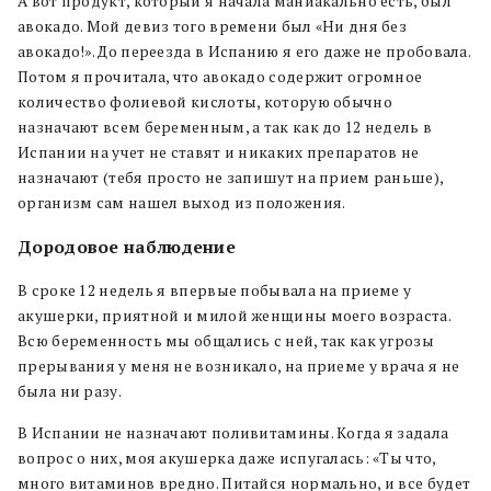
А вот продукт, который я начала маниакально есть, был
авокадо. Мой девиз того времени был «Ни дня без
авокадо!». До переезда в Испанию я его даже не пробовала.
Потом я прочитала, что авокадо содержит огромное
количество фолиевой кислоты, которую обычно
назначают всем беременным, а так как до 12 недель в
Испании на учет не ставят и никаких препаратов не
назначают (тебя просто не запишут на прием раньше),
организм сам нашел выход из положения.
Дородовое наблюдение
В сроке 12 недель я впервые побывала на приеме у
акушерки, приятной и милой женщины моего возраста.
Всю беременность мы общались с ней, так как угрозы
прерывания у меня не возникало, на приеме у врача я не
была ни разу.
В Испании не назначают поливитамины. Когда я задала
вопрос о них, моя акушерка даже испугалась: «Ты что,
много витаминов вредно. Питайся нормально, и все будет