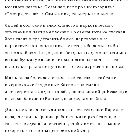
гости — как я понял, это были музыкальные знаменитости
местного разлива. Я слышал, как про них говорили:
«Смотри, это же…». Сам я их видел впервые в жизни.
Людей в состоянии алкогольного и наркотического
опьянения в центр не пускали. Со своим тоже не пускали.
Хотя сложно представить бомжа-наркомана вне
наркотического опьянения — у него либо ломка, либо
он под кайфом. Так, один из бездомных демонстративно
выпил бутылку виски из горла прямо на входе, но его
в итоге все равно не пустили — он еле держался на ногах.
Мне в глаза бросился этнический состав — это белые
и чернокожие бездомные. За свои три смены
я не встретил ни одного араба, азиата, индийца. Беженцев
из стран ближнего Востока, похоже, там не было.
(Здесь нужно сделать лирическое отступление. Пару лет
назад я ездил в Грецию работать в лагерях беженцев —
то есть я видел их достаточно, чтобы иметь основание
говорить, что в этом центре их не было).