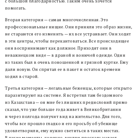
с большой благодарностью. Таким очень хочется
помогать.
Вторая категория — самая многочисленная. Это
профессиональные нищие. Они приняли это образ жизни,
не стараются его изменить — их все устраивает. Они ходят
в эти центры, чтобы перекантоваться. Все происходящее
они воспринимают как должное. Приходят они в
неважнецком виде — в драной и вонючей одежде. Один
из таких был в очень поношенной и грязной куртке. Ему
дали новую. Он спрятал ее в пакет и остаток времени
ходил в старой.
Третья категория — легальные беженцы, которые открыто
паразитируют на системе. Я встретил там бездомного
из Казахстана — он мне без лишних предисловий прямо
сказал, что уже больше года живет в Великобритании
и через полгода получит вид на жительство. Для того,
чтобы все прошло гладко и его просьбу об убежище
удовлетворили, ему нужно светиться в таких местах.
В такие моменты, конечно, внутри проскальзывает