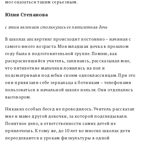
мог оказаться таким серьезным.
Юлия Степанова
с этим явлением столкнулась ее пятилетняя дочь
В школах апскертинг происходит постоянно – начиная с
самого юного возраста. Моя младшая дочка в прошлом
году была в подготовительной группе. Помню, как
раскрасневшийся учитель, запинаясь, рассказывал мне,
что пятилетние мальчики ложились на пол и
подсматривали под юбки своим одноклассницам. При это
они привязали себе зеркальца к ботинкам – телефонами
пользоваться в начальной школе нельзя. Они отделались
выговором.
Никаких особых бесед не проводилось. Учитель рассказал
мне и маме другой девочки, за которой подглядывали.
Понятное дело, к ответственности самих детей не
привлечешь. К тому же, до 10 лет во многих школах дети
переодеваются к урокам физкультуры в одной