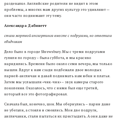
раздевалке. Английские родители не видят в этом
проблемы, а многих мам других культур это удивляют —
они часто поднимают эту тему.
Александра Дабинетт
стала жертвой апскертинга вместе с подругами, но ответила
обидчикам
Дело было в городе Shrewsbury. Мы с тремя подругами
гуляли по городу – была суббота, и мы красиво
нарядились. Времени было около семи вечера, мы только
вышли. Вдруг к нам сзади подбежали двое молодых
парней-англичан и давай поднимать нам юбки и платья.
Затем мы услышали «чик-чик» – звук камеры старого
поколения. Оказалось, что с ними был еще третий,
который все это фотографировал.
Сначала был, конечно, шок. Мы обернулись – парни даже
не убегали, а стояли и смеялись. Мои две подруги,
англичанки, стали пытаться их пристыдить. А они даже не