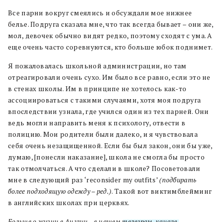
Все парни вокруг смеялись и обсуждали мое нижнее
белье. Подруга сказала мне, что так всегда бывает – они же,
мол, девочек обычно видят редко, поэтому сходят с ума. А
еще очень часто соревнуются, кто больше юбок поднимет.
Я пожаловалась школьной администрации, но там
отреагировали очень сухо. Им было все равно, если это не
в стенах школы. Им в принципе не хотелось как-то
ассоциироваться с такими случаями, хотя моя подруга
впоследствии узнала, где учился один из тех парней. Они
ведь могли направить меня к психологу, отвести в
полицию. Мои родители были далеко, и я чувствовала
себя очень незащищенной. Если бы был закон, они бы уже,
думаю, [понесли наказание], школа не смогла бы просто
так отмолчаться. А что сделали в школе? Посоветовали
мне в следующий раз ‘reconsider my outfits’
(подбирать
более подходящую одежду – ред.)
. Такой вот виктимблейминг
в английских школах при церквях.
Больше о жизни в Англии – в нашем
телеграм-канале