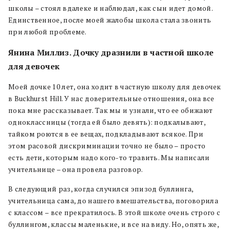
школы – стоял вдалеке и наблюдал, как сын идет домой.
Единственное, после моей жалобы школа стала звонить
при любой проблеме.
Янина Миллиз. Дочку дразнили в частной школе
для девочек
Моей дочке 10 лет, она ходит в частную школу для девочек
в Buckhurst Hill. У нас доверительные отношения, она все
пока мне рассказывает. Так мы и узнали, что ее обижают
одноклассницы (тогда ей было девять): подкалывают,
тайком роются в ее вещах, подкладывают всякое. При
этом расовой дискриминации точно не было – просто
есть дети, которым надо кого-то травить. Мы написали
учительнице – она провела разговор.
В следующий раз, когда случился эпизод буллинга,
учительница сама, до нашего вмешательства, поговорила
с классом – все прекратилось. В этой школе очень строго с
буллингом, классы маленькие, и все на виду. Но, опять же,