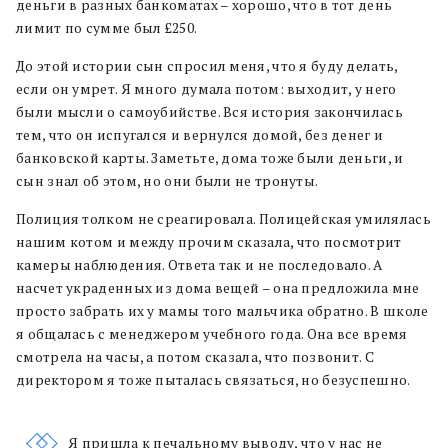
деньги в разных банкоматах – хорошо, что в тот день
лимит по сумме был £250.
До этой истории сын спросил меня, что я буду делать,
если он умрет. Я много думала потом: выходит, у него
были мысли о самоубийстве. Вся история закончилась
тем, что он испугался и вернулся домой, без денег и
банковской карты. Заметьте, дома тоже были деньги, и
сын знал об этом, но они были не тронуты.
Полиция толком не среагировала. Полицейская умилялась
нашим котом и между прочим сказала, что посмотрит
камеры наблюдения. Ответа так и не последовало. А
насчет украденных из дома вещей – она предложила мне
просто забрать их у мамы того мальчика обратно. В школе
я общалась с менеджером учебного года. Она все время
смотрела на часы, а потом сказала, что позвонит. С
директором я тоже пыталась связаться, но безуспешно.
Я пришла к печальному выводу, что у нас не