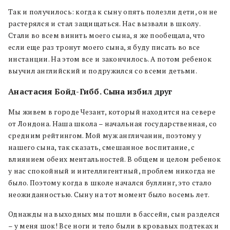
Так и получилось: когда к сыну опять полезли дети, он не
растерялся и стал защищаться. Нас вызвали в школу.
Стали во всем винить моего сына, я же пообещала, что
если еще раз тронут моего сына, я буду писать во все
инстанции. На этом все и закончилось. А потом ребенок
выучил английский и подружился со всеми детьми.
Анастасия Бойд-Гибб. Сына избил друг
Мы живем в городе Чезант, который находится на севере
от Лондона. Наша школа – начальная государственная, со
средним рейтингом. Мой муж англичанин, поэтому у
нашего сына, так сказать, смешанное воспитание, с
влиянием обеих ментальностей. В общем и целом ребенок
у нас спокойный и интеллигентный, проблем никогда не
было. Поэтому когда в школе начался буллинг, это стало
неожиданностью. Сыну на тот момент было восемь лет.
Однажды на выходных мы пошли в бассейн, сын разделся
– у меня шок! Все ноги и тело были в кровавых подтеках и