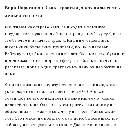
Вера Паркинсон. Сына травили, заставили снять
деньги со счета
Мы живем на острове Уайт, сын ходит в обычную
государственную школу. У него с рождения ‘lazy eye’, и на
этой почве и началась травля. Над ним издевались
школьники большими группами, по 10-15 человек.
Ребенку тогда было двенадцать лет. Оказывается, буллинг
продолжался с сентября по февраль. Сын мне ничего не
рассказал, пока в один прекрасный день он не убежал из
дома.
Я жила с ним одна и сразу позвонила в полицию, когда
увидела, что он снял со своего счета £250. Это все
случилось во вторник, а счет в банке мы ему открыли
неделей раньше. Оказалось, сын рассказал одному из
обижавших его мальчиков, что у него есть банковский
счет. Этот мальчик пришел к нам домой после школы и
забрал у нас из дома все, что мог. Дальше они снимали