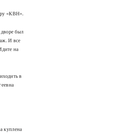
ору «КВН».
 дворе был
аж. И все
«Идите на
иходить в
геевна
а куплена