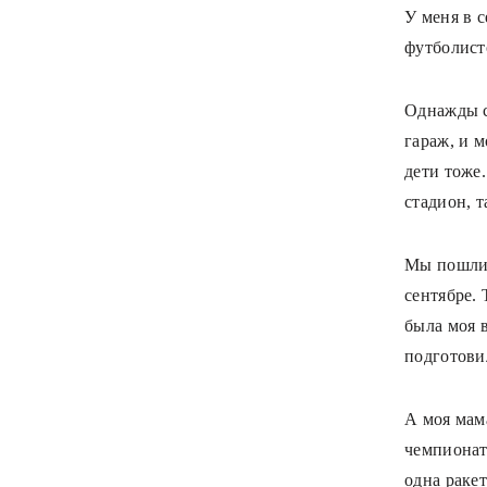
У меня в с
футболист
Однажды с
гараж, и м
дети тоже.
стадион, т
Мы пошли 
сентябре.
была моя в
подготови
А моя мам
чемпионат
одна раке