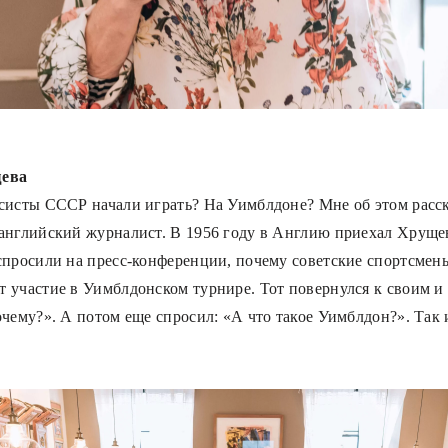
ева
систы СССР начали играть? На Уимблдоне? Мне об этом расс
английский журналист. В 1956 году в Англию приехал Хрущев
спросили на пресс-конференции, почему советские спортсмен
 участие в Уимблдонском турнире. Тот повернулся к своим и
очему?». А потом еще спросил: «А что такое Уимблдон?». Так 