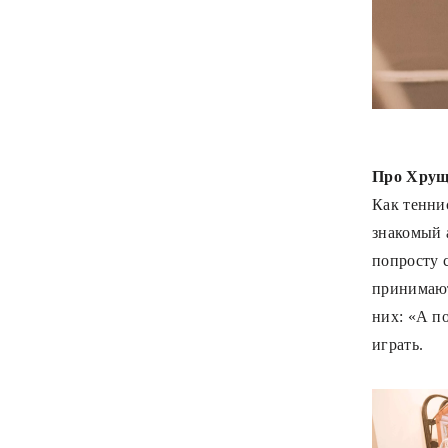
Про Хрущ
Как тенни
знакомый 
попросту 
принимают
них: «А п
играть.