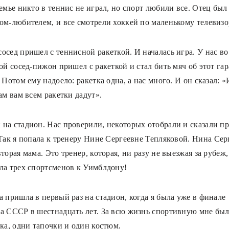
емье никто в теннис не играл, но спорт любили все. Отец был
ом-любителем, и все смотрели хоккей по маленькому телевиз
осед пришел с теннисной ракеткой. И началась игра. У нас во
ой сосед-пижон пришел с ракеткой и стал бить мяч об этот гар
 Потом ему надоело: ракетка одна, а нас много. И он сказал: 
ам вам всем ракетки дадут».
на стадион. Нас проверили, некоторых отобрали и сказали пр
 Так я попала к тренеру Нине Сергеевне Тепляковой.
Нина Сер
торая мама. Это тренер, которая, ни разу не выезжая за рубеж,
ла трех спортсменов к Уимблдону!
а пришла в первый раз на стадион, когда я была уже в финале
а СССР в шестнадцать лет. За всю жизнь спортивную мне был
тка, одни тапочки и один костюм.