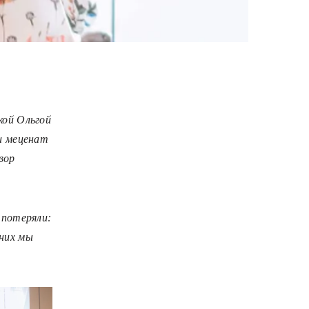
кой Ольгой
 и меценат
вор
 потеряли:
них мы