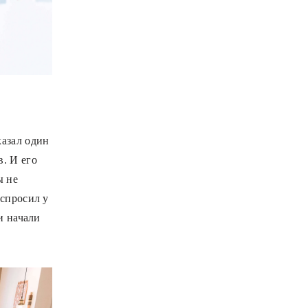
казал один
. И его
ы не
 спросил у
и начали