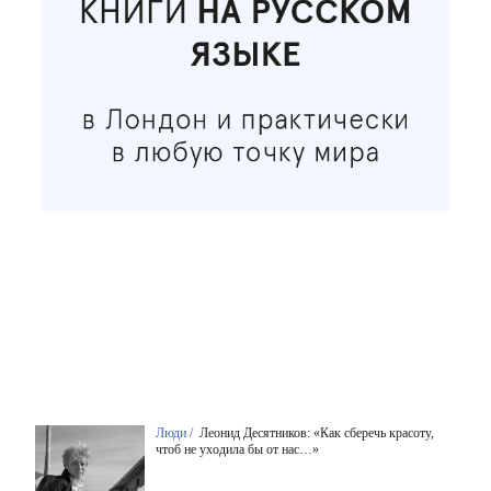
Люди /
Леонид Десятников: «Как сберечь красоту,
чтоб не уходила бы от нас…»