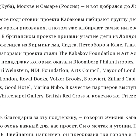
(Куба), Москвe и Самаре (Россия) — и вот добрался до 
ессе подготовки проекта Кабаковы набирают группу де
м уроки рисования, а потом уже выбирают самые инте
. В британском проекте приняли участие дети из Лондо
беженцев из Бирмингема, Лидса, Петерборо и Кале. Гла
аторами проекта стали The Kabakov Foundation и Art Ac
 поддержку которым оказали Bloomberg Philanthropies, 
eri Weinstein, NDL Foundation, Arts Council, Mayor of Lond
London, Royal Docks, Volker Brooks, Sprovieri, Zilliard Capi
s, Good Hotel, Marina Nubo. В качестве партнеров высту
hitechapel Gallery, British Red Cross и, конечно же, Frieze
.
ь благодарна за эту поддержку, — говорит Эмилия Каба
о очень важный для нас проект. Он о мечтах и утопии. 
 В Швейцарии, например, он преобразил три города и, п