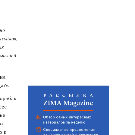
и
но
исунков,
их
Эмилией
 на
а?».
Корабль
eze
льи
ло
ю к