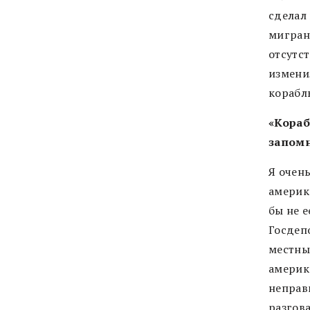
сделал
мигран
отсутс
измени
корабль
«Кораб
запомн
Я очень
америка
бы не 
Госдепо
местные
америка
неправ
разгова