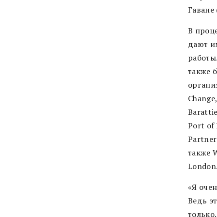
Гаване 
В проц
дают и
работы
также 
организ
Change,
Baratti
Port of 
Partner
также W
London
«Я очен
Ведь эт
только.