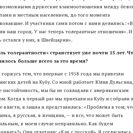
 возможными дружеские взаимоотношения между беже
тами и местным населением, до того момента
твовавшие. И участники сами потом с нами делились: «
ли наш город. У нас теперь толерантные отношения». И
 остался у них, в Швейцарии».
ль толерантности» странствует уже почти 15 лет. Ч
илось больше всего за это время?
 горжусь тем, что впервые с 1958 года мы привезли
нских детей на Кубу. Со мной работает Юлия Дульсина,
ее настойчивость, мы бы не совладали с американским
м. Когда в первый раз мы приехали на Кубу и собрали 
 власти, я зашла и представилась: «Проблема в том, чт
нка, я русская, я женщина, — и все, что может быть
ильным, в моем случае неправильно. Как будем
ривать?» Они ответили: «Как с русской». Я согласилась.