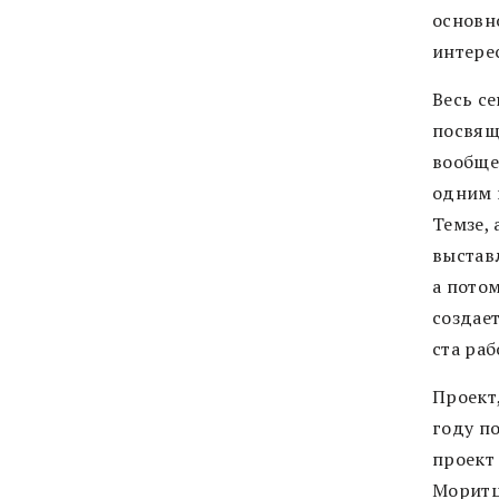
основно
интере
Весь се
посвящ
вообще
одним 
Темзе, 
выстав
а пото
создает
ста раб
Проект,
году п
проект 
Моритц