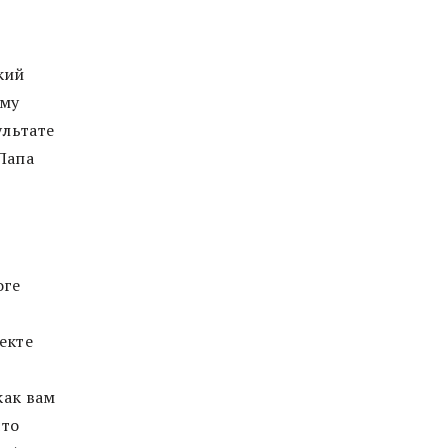
кий
ему
ультате
Папа
оге
екте
как вам
что