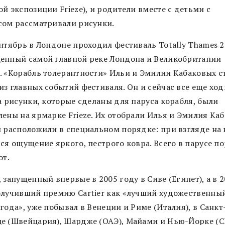
й экспозиции Frieze), и родители вместе с детьми с
сом рассматривали рисунки.
нтябрь в Лондоне проходил фестиваль Totally Thames 2
енный самой главной реке Лондона и Великобритании
. «Корабль толерантности» Ильи и Эмилии Кабаковых с
из главных событий фестиваля. Он и сейчас все еще ход
а рисунки, которые сделаны для паруса корабля, были
лены на ярмарке Frieze. Их отобрали Илья и Эмилия Каб
м расположили в специальном порядке: при взгляде на 
ся ощущение яркого, пестрого ковра. Всего в парусе п
от.
 запущенный впервые в 2005 году в Сиве (Египет), а в 
олучивший премию Cartier как «лучший художественны
года», уже побывал в Венеции и Риме (Италия), в Санкт
е (Швейцария), Шардже (ОАЭ), Майами и Нью-Йорке (С