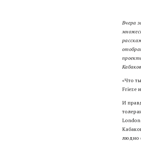
Вчера з
множес
расскаж
отобран
проекта
Кабаков
«Что т
Frieze
И прав
толеран
London
Кабаков
людно 