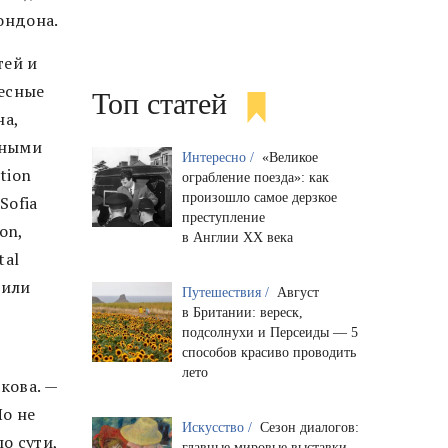
Лондона.
тей и
ресные
Топ статей
на,
вными
Интересно /
«Великое
tion
ограбление поезда»: как
произошло самое дерзкое
Sofia
преступление
on,
в Англии XX века
tal
пили
Путешествия /
Август
в Британии: вереск,
подсолнухи и Персеиды — 5
способов красиво проводить
лето
кова. —
Но не
Искусство /
Сезон диалогов:
о сути,
главные мировые выставки