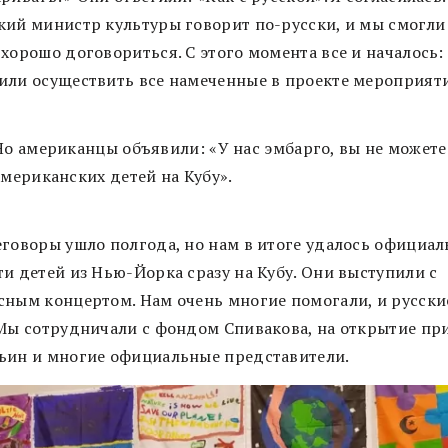
кий министр культуры говорит по-русски, и мы смогли
хорошо договориться. С этого момента все и началось:
или осуществить все намеченные в проекте мероприяти
Но американцы объявили: «У нас эмбарго, вы не можете
американских детей на Кубу».
еговоры ушло полгода, но нам в итоге удалось официал
ти детей из Нью-Йорка сразу на Кубу. Они выступили с
сным концертом. Нам очень многие помогали, и русски
 Мы сотрудничали с фондом Спивакова, на открытие пр
ьин и многие официальные представители.