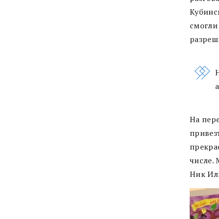
Кубинс
смогли 
разреш
На пер
привез
прекра
числе.
Ник Ил