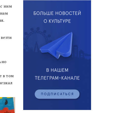
 с ним
 нам
я.
 везти
ьно
е в том
иезжал