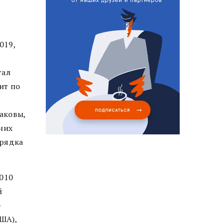
019,
тал
ит по
аковы,
них
орядка
2010
й
-
ША),