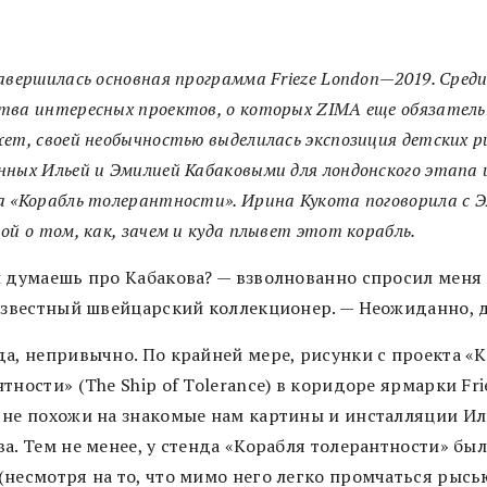
авершилась основная программа Frieze London—2019. Сред
тва интересных проектов, о которых ZIMA еще обязатель
ет, своей необычностью выделилась экспозиция детских р
ных Ильей и Эмилией Кабаковыми для лондонского этапа 
 «Корабль толерантности». Ирина Кукота поговорила с 
ой о том, как, зачем и куда плывет этот корабль.
ы думаешь про Кабакова? — взволнованно спросил меня
 известный швейцарский коллекционер. — Неожиданно, д
да, непривычно. По крайней мере, рисунки с проекта «
тности» (The Ship of Tolerance) в коридоре ярмарки Fri
 не похожи на знакомые нам картины и инсталляции И
а. Тем не менее, у стенда «Корабля толерантности» бы
(несмотря на то, что мимо него легко промчаться рысь