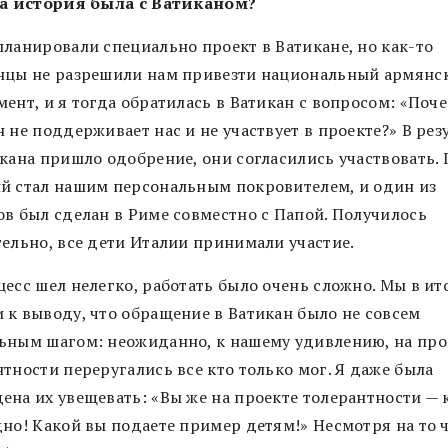
за история была с Ватиканом?
планировали специально проект в Ватикане, но как-то
нцы не разрешили нам привезти национальный армянс
ент, и я тогда обратилась в Ватикан с вопросом: «Поч
 не поддерживает нас и не участвует в проекте?» В рез
икана пришло одобрение, они согласились участвовать. 
й стал нашим персональным покровителем, и один из
ов был сделан в Риме совместно с Папой. Получилось
тельно, все дети Италии принимали участие.
есс шел нелегко, работать было очень сложно. Мы в ит
 к выводу, что обращение в Ватикан было не совсем
ьным шагом: неожиданно, к нашему удивлению, на про
тности переругались все кто только мог. Я даже была
ена их увещевать: «Вы же на проекте толерантности — 
дно! Какой вы подаете пример детям!» Несмотря на то 