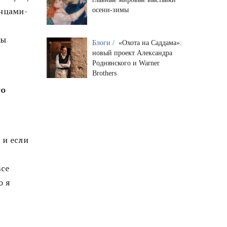
нцами-
осени-зимы
Вы
Блоги /
«Охота на Саддама»:
новый проект Александра
Роднянского и Warner
Brothers
то
 и если
все
о я