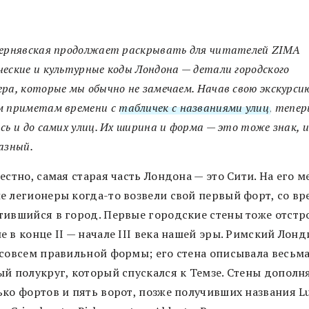
Чернявская продолжает раскрывать для читателей
ZIMA
еские и культурные коды Лондона — детали городского
ра, которые мы обычно не замечаем. Начав свою экскурси
м приметам времени с
табличек с названиями улиц
, тепер
сь и до самих улиц. Их ширина и форма — это тоже знак, и
азный.
естно, самая старая часть Лондона — это Сити. На его м
е легионеры когда-то возвели свой первый форт, со в
тившийся в город. Первые городские стены тоже отстр
 в конце II — начале III века нашей эры. Римский Лон
 совсем правильной формы; его стена описывала весьм
ый полукруг, который спускался к Темзе. Стены дополн
ько фортов и пять ворот, позже получивших названия Lu