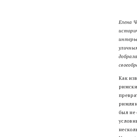
Елена 
историч
интерье
уличны
добрала
своеобр
Как изв
римски
превра
римляне
был не
условн
нескол