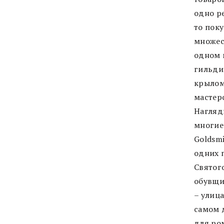
одно ре
то поку
множес
одном 
гильдию
крылом
мастер
Наглядн
многие
Goldsmi
одних 
Святог
обувщи
– улица
самом 
для ром