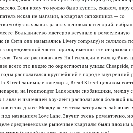
месло. Если кому-то нужно было купить, скажем, пару 
патель искал не магазин, а квартал сапожников — со
твом обувных лавок разных ценовых категорий, собран
месте. Большинство мастеров вступало в ремесленную
 (в Сити они назывались Livery company) и селилось п
 в определенной части города, именно там открывая с
скую. Там же располагался Hall гильдии и гильдейная ц
ее всего это видно по окрестностям улицы Cheapside, 
 годы располагался крупнейший в городе внутренний 
th Street занимали ювелиры, Bread Street целиком сост
пекарен, на Ironmonger Lane жили скобянщики, между 
о Павла и нынешней Боу-лейн располагался большой кв
ков и так далее. Между всем этим затерялась забавная 
 под названием Love Lane. Звучит очень романтично, но
деле средневековые рыночные кварталы были плохим 
антики (угадайте сами, чем здесь торговали).