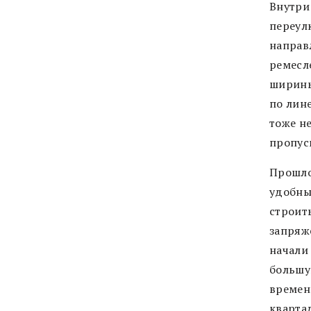
Внутри
переул
направ
ремесл
ширины
по лин
тоже н
пропус
Прошло
удобны
строить
запряж
начали
большую
времен
кварта