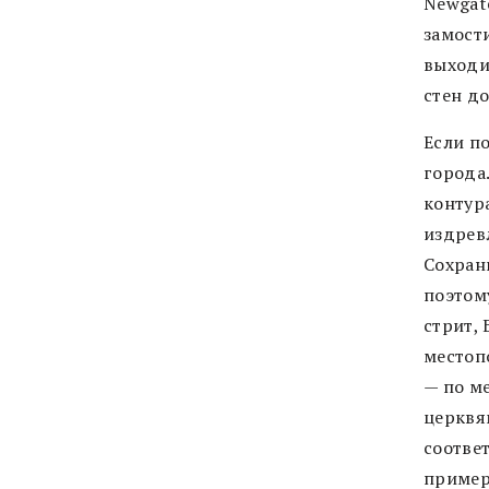
Newgate
замост
выходи
стен д
Если по
города
контур
издрев
Сохран
поэтом
стрит,
местоп
— по м
церквя
соотве
примеру