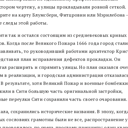
ктором чертежу, а улицы прокладывали ровной сеткой.
рите на карту Блумсбери, Фитцровии или Мэрилебона 
е следы этой работы.
Сити так и остался состоящим из средневековых кривых
ов. Когда после Великого Пожара 1666 года город стали
навливать, то руководивший работами архитектор Кри
едставил план исправления дефектов прокладки. Он
гал расширить и спрямить улицы. Но план оказался оче
м в реализации, и городская администрация отказалась
. В результате, хотя Великий Пожар и военные бомбежки
жили в Сити большую часть оригинальной застройки,
ные переулки Сити сохранили часть своего очарования
ала, сохранились исторические названия. В эпоху, когд
ых сословиях грамотны были не все, распространение у
в проводилось по очень простому принципу: один квар