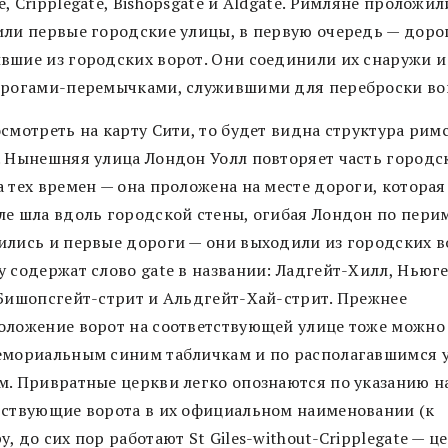
, Cripplegate, Bishopsgate и Aldgate. Римляне проложил
или первые городские улицы, в первую очередь — доро
вшие из городских ворот. Они соединили их снаружи и
орогами-перемычками, служившими для переброски во
смотреть на карту Сити, то будет видна структура рим
. Нынешняя улица Лондон Уолл повторяет часть городс
а тех времен — она проложена на месте дороги, которая
ле шла вдоль городской стены, огибая Лондон по перим
ились и первые дороги — они выходили из городских в
у содержат слово gate в названии: Ладгейт-Хилл, Ньюг
 Бишопсгейт-стрит и Альдгейт-Хай-стрит. Прежнее
оложение ворот на соответствующей улице тоже можно
емориальным синим табличкам и по располагавшимся у
м. Привратные церкви легко опознаются по указанию н
тствующие ворота в их официальном наименовании (к
, до сих пор работают St Giles-without-Cripplegate — ц