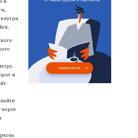
и и
ги,
 внутри
йск.
ского
кого
етру.
орот и
ейт-
 найти
 ворот
а
ерковь