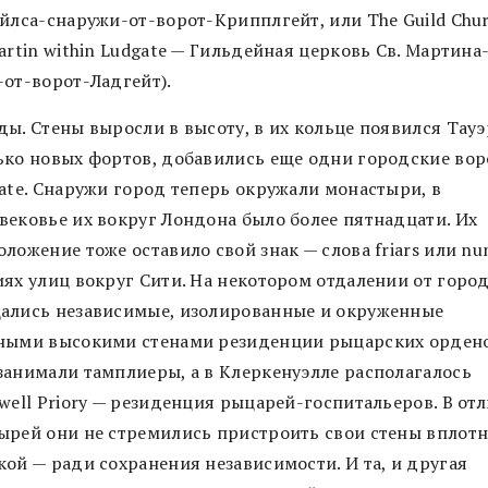
йлса-снаружи-от-ворот-Крипплгейт, или The Guild Chur
artin within Ludgate — Гильдейная церковь Св. Мартина
-от-ворот-Ладгейт).
ды. Стены выросли в высоту, в их кольце появился Тауэ
ько новых фортов, добавились еще одни городские вор
gate. Снаружи город теперь окружали монастыри, в
вековье их вокруг Лондона было более пятнадцати. Их
ложение тоже оставило свой знак — слова friars или nu
иях улиц вокруг Сити. На некотором отдалении от горо
ались независимые, изолированные и окруженные
ными высокими стенами резиденции рыцарских орден
занимали тамплиеры, а в Клеркенуэлле располагалось
well Priory — резиденция рыцарей-госпитальеров. В отл
ырей они не стремились пристроить свои стены вплотн
кой — ради сохранения независимости. И та, и другая