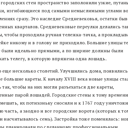
 городских стен пространство заполонили узкие, путан
ки, изгибающиеся под самыми немыслимыми углами во
лениях сразу. Это наследие Средневековья, остатки бы
енных кварталов. Средневековые переулки делались та
, чтобы проходила ручная тележка-тачка, а прокладыв
ейке никому и в голову не приходило. Большие улицы те
е были идеально прямыми, а по ширине должны были
кать телегу, в которую впряжена одна лошадь.
 еще несколько столетий. Улучшились дома, появились
е большие кареты. К началу XVIII века новые улицы ста
 так, чтобы на них могли разъехаться две кареты,
енные парой лошадей. Городские стены к тому времен
 мешать, их потихоньку сносили и к 1767 году уничтож
 часть, а заодно и все городские ворота (которых к то
и насчитывалось семь). Застройка тоже поменялась: но
лы планировали по сделанному профессиональным