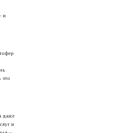
— и
стофер
нь
 это
.
а даже
слуг и
тал —