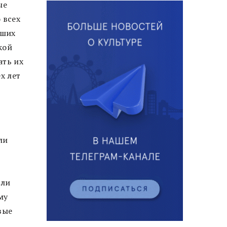
ые
 всех
вших
кой
ать их
х лет
ли
и
или
му
вые