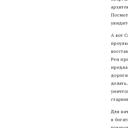
архите
Посмот
увидит
А вот 
проулк
восста
Рен пр
предла
дороги
делать
уничто
старин
Для нач
в богат
товаро