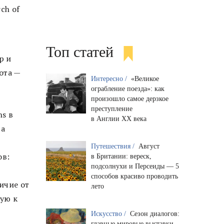
ch of
-
Топ статей
р и
ота —
Интересно /
«Великое
ограбление поезда»: как
произошло самое дерзкое
преступление
ns в
в Англии XX века
да
Путешествия /
Август
ов:
в Британии: вереск,
подсолнухи и Персеиды — 5
способов красиво проводить
ичие от
лето
ую к
Искусство /
Сезон диалогов:
главные мировые выставки