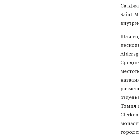
Св. Джа
Saint M
внутри
Шли го
нескол
Alders
Средне
местопо
назван
размещ
отдель
Тэмпл 
Clerken
монаст
городс