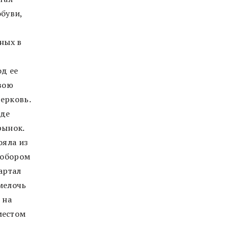
обуви,
ных в
од ее
вою
ерковь.
где
рынок.
ояла из
собором
артал
мелочь
 на
местом