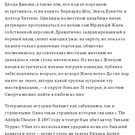
Клода Дюваля, а также тем, что под ее портиком
встретились, если верить Бернарду Шоу, Элиза Дулиттл и
доктор Хиггинс. Однажды на местном кладбище начал
регулярно прогуливаться по ночам сам Мрачный Жнец
собственной персоной. Драматично задрапированный в
черный плащ скелет наводил ужас на округу, но пока его
видели только рыночные торговцы, общество
посмеивалось да советовало местным жителям не
увлекаться элем столь интенсивно. Но когда с Жнецом
начали встречаться ночные патрули полиции, публика
забеспокоилась всерьез, но вскоре Жнец исчез. До сих пор
никто не знает, актеры какой труппы устроили эту
мистификацию, — в округе больше 35 театров, и костюм
Смерти можно найти в любом из них.
Театральные истории бывают как забавными, так и
страшными. Одна такая страшная история связана с The
Аdelphi Theatrе. В 1897 году в театре был убит актер Уильям
Террис. Убил его несколькими ударами ножа его бывший
коллега и друг — артист этого же театра Ричард Арчер