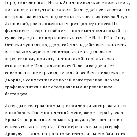
Городских легенд о Нелл в Лондоне великое множество и,
по одной из них, чтобы королю было удобнее встречаться,
он приказал вырыть подземный туннель из театра Друри-
Лейн в паб, расположенный через дорогу от него. На
фундаменте старого паба с тех пор выстроили новый, он
существует до сих пор и называется The Nell of Old Drury.
Остатки туннеля под дорогой здесь действительно есть,
вот только уверенности в том, что его сделали по
королевскому приказу, нет никакой: король своих
отношений с Нелл, длившихся более двадцати лет,
совершенно не скрывал, купил ей особняк недалеко от
дворца, а совместных сыновей даже признал, дав им
графские титулы как официальным королевским
бастардам.
Легенды в театральном мире поддерживают реальность,
и наоборот. Так, многолетний менеджер театра Lyceum
Брэм Стокер написал роман «Дракула», беззастенчиво
списав главного героя — бессмертного вампира графа
Дракулу — с директора того же театра и своего близкого