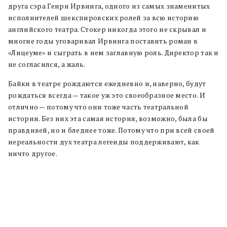
друга сэра Генри Ирвинга, одного из самых знаменитых
исполнителей шекспировских ролей за всю историю
английского театра. Стокер никогда этого не скрывал и
многие годы уговаривал Ирвинга поставить роман в
«Лицеуме» и сыграть в нем заглавную роль. Директор так и
не согласился, а жаль.
Байки в театре рождаются ежедневно и, наверно, будут
рождаться всегда — такое уж это своеобразное место. И
отлично — потому что они тоже часть театральной
истории. Без них эта самая история, возможно, была бы
правдивей, но и бледнее тоже. Потому что при всей своей
нереальности дух театра легенды поддерживают, как
ничто другое.