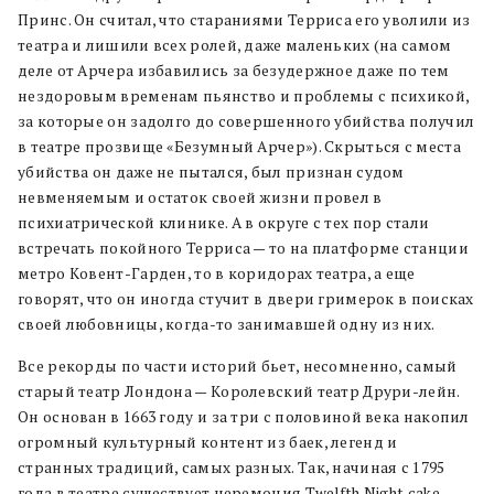
Принс. Он считал, что стараниями Терриса его уволили из
театра и лишили всех ролей, даже маленьких (на самом
деле от Арчера избавились за безудержное даже по тем
нездоровым временам пьянство и проблемы с психикой,
за которые он задолго до совершенного убийства получил
в театре прозвище «Безумный Арчер»). Скрыться с места
убийства он даже не пытался, был признан судом
невменяемым и остаток своей жизни провел в
психиатрической клинике. А в округе с тех пор стали
встречать покойного Терриса — то на платформе станции
метро Ковент-Гарден, то в коридорах театра, а еще
говорят, что он иногда стучит в двери гримерок в поисках
своей любовницы, когда-то занимавшей одну из них.
Все рекорды по части историй бьет, несомненно, самый
старый театр Лондона — Королевский театр Друри-лейн.
Он основан в 1663 году и за три с половиной века накопил
огромный культурный контент из баек, легенд и
странных традиций, самых разных. Так, начиная с 1795
года в театре существует церемония Twelfth Night cake.