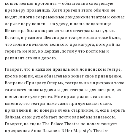
кошек нельзя прогонять — обязательно следующую
премьеру провалишь. Хотя зрители этого обычно не
видят, многие современные лондонские театры и сейчас
держат пару кошек — на удачу, и наша поклонница
Шекспира была как раз из таких «театральных удач».
Кстати, и у самого Шекспира в театре кошки тоже были,
что сильно печалило великого драматурга, который их
терпеть не мог, но держал, потому что костюмы и
реквизит стоили дорого.
Говорят, что в каждом правильном лондонском театре,
кроме кошки, еще обязательно живет свое привидение.
Вопреки «Призраку Оперы», театральные призраки тоже
считаются знаком удачи и для театра, и для актеров, их
появление сулит успех. Мне приходилось слышать
мнение, что театры даже сами придумывают своих
привидений, но поверье очень старинное, и, если верить
байкам, свой дух обитает почти за любым занавесом.
Говорят, на сцене The Palace Theatre по ночам танцует
призрачная Анна Павлова. В Her Majesty’s Theatre