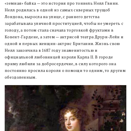
«земная» байка — это история про тоннель Нелл Гвинн.
Нелл родилась в одной из самых скверных трущоб
Лондона, выросла на улице, с раннего детства
зарабатывала уличной проституцией, чтобы не умереть с
голоду, а потом стала сначала торговкой фруктами в
Ковент-Гардене, а затем — актрисой театра Друри-Лейн и
одной и первых женщин-актрис Британии. Жизнь свою
Нелл закончила в 1687 году знаменитостью и
официальной любовницей короля Карла II. В городе
приму любили за добросердечие, в силу которого она
постоянно просила короля о помощи то одним, то другим
обездоленным.