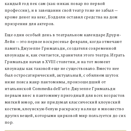
каждый год пек сам (как-никак повар по первой
профессии), и в завещании свой театр тоже не забыл —
кроме денег на кекс, Бэддели оставил средства на дом
призрения для актеров.
Еще один особый день в театральном календаре Друри-
Лейн — это первое воскресенье февраля, когда отмечают
память Джузеппе Гримальди, создателя современной
клоунады и, как считается, хранителя этого театра. Играть
Гримальди начал в XVIII столетии, и на тот момент
клоунады как таковой еще не существовало. Вместо нее
был остросатирический, актуальный, с обилием шуток
ниже пояса жанр пантомимы, произошедший от
итальянской Commedia dell’arte. Джузеппе Гримальди
первым внес в пантомиму пригодный для всех возрастов
мягкий юмор, он же придумал классический клоунский
костюм, клоунскую белую раскраску на лице и множество
других вещей, которыми цирковой мир пользуется до сих
пор.