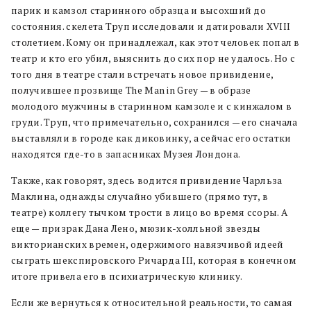
парик и камзол старинного образца и высохший до
состояния. скелета Труп исследовали и датировали XVIII
столетием. Кому он принадлежал, как этот человек попал в
театр и кто его убил, выяснить до сих пор не удалось. Но с
того дня в театре стали встречать новое привидение,
получившее прозвище The Man in Grey — в образе
молодого мужчины в старинном камзоле и с кинжалом в
груди. Труп, что примечательно, сохранился — его сначала
выставляли в городе как диковинку, а сейчас его остатки
находятся где-то в запасниках Музея Лондона.
Также, как говорят, здесь водится привидение Чарльза
Маклина, однажды случайно убившего (прямо тут, в
театре) коллегу тычком трости в лицо во время ссоры. А
еще — призрак Дана Лено, мюзик-холльной звезды
викторианских времен, одержимого навязчивой идеей
сыграть шекспировского Ричарда III, которая в конечном
итоге привела его в психиатрическую клинику.
Если же вернуться к относительной реальности, то самая