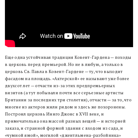
Еще одна устойчивая традиция Ковент-Гардена — походы
в церковь перед премьерой. Но не в любую, а только в
церковь Св. Павла в Ковент-Гардене — ту, что выходит
фасадом на площадь. «Актерской» ее называют уже более
двухсот лет — отчасти из-за этих предпремьерных
визитов (а тут побывали почти все серьезные артисты
Британии за последних три столетия), отчасти — за то, что
многие из актеров жили рядом и здесь же похоронены.
Построил церковь Иниго Джонс в XVII веке, и
примечательна она массой разных вещей — и историей
заказа, и странной формой здания с входом из сада, и
«чумной ямой», могилой «джентльмена-разбойника»