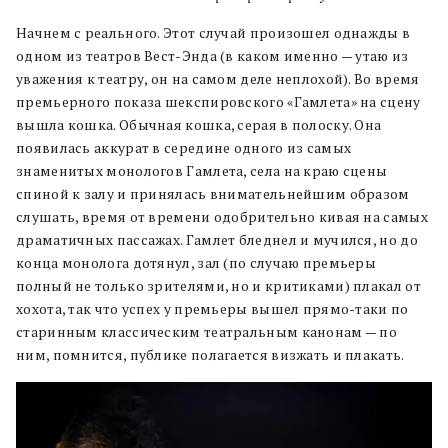
Начнем с реального. Этот случай произошел однажды в
одном из театров Вест-Энда (в каком именно — утаю из
уважения к театру, он на самом деле неплохой). Во время
премьерного показа шекспировского «Гамлета» на сцену
вышла кошка. Обычная кошка, серая в полоску. Она
появилась аккурат в середине одного из самых
знаменитых монологов Гамлета, села на краю сцены
спиной к залу и принялась внимательнейшим образом
слушать, время от времени одобрительно кивая на самых
драматичных пассажах. Гамлет бледнел и мучился, но до
конца монолога дотянул, зал (по случаю премьеры
полный не только зрителями, но и критиками) плакал от
хохота, так что успех у премьеры вышел прямо-таки по
старинным классическим театральным канонам — по
ним, помнится, публике полагается визжать и плакать.