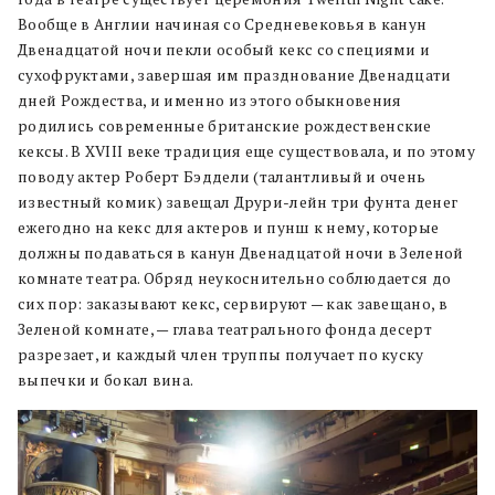
Вообще в Англии начиная со Средневековья в канун
Двенадцатой ночи пекли особый кекс со специями и
сухофруктами, завершая им празднование Двенадцати
дней Рождества, и именно из этого обыкновения
родились современные британские рождественские
кексы. В XVIII веке традиция еще существовала, и по этому
поводу актер Роберт Бэддели (талантливый и очень
известный комик) завещал Друри-лейн три фунта денег
ежегодно на кекс для актеров и пунш к нему, которые
должны подаваться в канун Двенадцатой ночи в Зеленой
комнате театра. Обряд неукоснительно соблюдается до
сих пор: заказывают кекс, сервируют — как завещано, в
Зеленой комнате, — глава театрального фонда десерт
разрезает, и каждый член труппы получает по куску
выпечки и бокал вина.