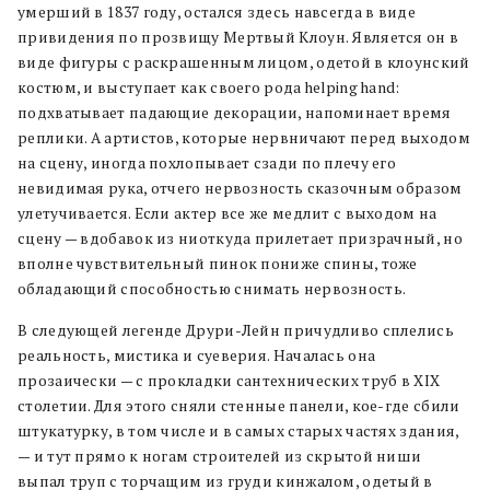
умерший в 1837 году, остался здесь навсегда в виде
привидения по прозвищу Мертвый Клоун. Является он в
виде фигуры с раскрашенным лицом, одетой в клоунский
костюм, и выступает как своего рода helping hand:
подхватывает падающие декорации, напоминает время
реплики. А артистов, которые нервничают перед выходом
на сцену, иногда похлопывает сзади по плечу его
невидимая рука, отчего нервозность сказочным образом
улетучивается. Если актер все же медлит с выходом на
сцену — вдобавок из ниоткуда прилетает призрачный, но
вполне чувствительный пинок пониже спины, тоже
обладающий способностью снимать нервозность.
В следующей легенде Друри-Лейн причудливо сплелись
реальность, мистика и суеверия. Началась она
прозаически — с прокладки сантехнических труб в XIX
столетии. Для этого сняли стенные панели, кое-где сбили
штукатурку, в том числе и в самых старых частях здания,
— и тут прямо к ногам строителей из скрытой ниши
выпал труп с торчащим из груди кинжалом, одетый в