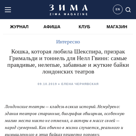
EN
ЖУРНАЛ
АФИША
КЛУБ
МАГАЗИН
Интересно
Кошка, которая любила Шекспира, призрак
Гримальди и тоннель для Нелл Гвинн: самые
правдивые, нелепые, забавные и жуткие байки
лондонских театров
09.10.2019
ЕЛЕНА ЧЕРНЯВСКАЯ
Лондонские театры — кладезь всяких историй. Немудрено:
здания театров старинные, биография обширная, особенную
магию места никто не отменял, а актеры в массе своей —
народ суеверный. Как обычно в жизни случается, реального и
вымышленного в этих байках примерно поровну.