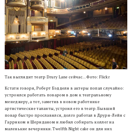
Так выглядит театр Drury Lane сейчас… Фото: Flickr
Кстати говоря, Роберт Бэддели в актеры попал случайно:
устроился работать поваром в дом к театральному
менеджеру, а тот, заметив в новом работнике
артистические таланты, устроил его в театр. Бывший
повар быстро прославился, долго работал в Друри-Лейн с
Гарриком и Шериданом и любил собирать коллег на
маленькие вечеринки. Twelfth Night cake он для них