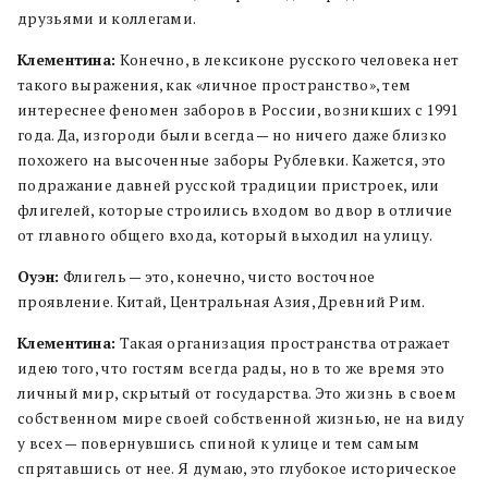
друзьями и коллегами.
Клементина:
Конечно, в лексиконе русского человека нет
такого выражения, как «личное пространство», тем
интереснее феномен заборов в России, возникших с 1991
года. Да, изгороди были всегда — но ничего даже близко
похожего на высоченные заборы Рублевки. Кажется, это
подражание давней русской традиции пристроек, или
флигелей, которые строились входом во двор в отличие
от главного общего входа, который выходил на улицу.
Оуэн:
Флигель — это, конечно, чисто восточное
проявление. Китай, Центральная Азия, Древний Рим.
Клементина:
Такая организация пространства отражает
идею того, что гостям всегда рады, но в то же время это
личный мир, скрытый от государства. Это жизнь в своем
собственном мире своей собственной жизнью, не на виду
у всех — повернувшись спиной к улице и тем самым
спрятавшись от нее. Я думаю, это глубокое историческое