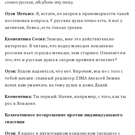
словно русские, обсудить эту тему.
Оуэн Мэтьюз:
Я, кстати, не уверен в правомерности такой
постановки вопроса. У русских душа точно есть. А вот у
англичан, боюсь, есть только грелки.
Клементина Сесил:
Знаешь, мне это действительно
интересно. Я читала, что водку молодое поколение
россиян пьет гораздо меньше, чем старшее. Означает ли
это, что и русская душа в скором времени исчезнет?
Оуэн:
Будем надеяться, что нет. Впрочем, мы не с того с
тобой начали: главный редактор ZIMA Алексей Зимин
велел нам умничать на тему души и дома. Давай.
Клементина:
Ты первый. Начни, например, с того, как ты
рос в Лондоне.
Коллективное воскрешение против индивидуального
спасения
Оуэн:
Я вырос в пятиэтажном лондонском таунхаусе с