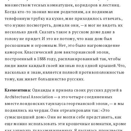
множеством тесных комнатушек, коридоров и лестниц.
Когда кто-то звонил моим родителям, а я поднимал
телефонную трубку на кухне, мне приходилось отвечать,
что нужно посмотреть, дома ли они, — я мог не видеть их
несколько дней. Сказать такое в русском доме даже в
голову не придет. И это не потому, что наш дом был
роскошным и огромным. Нет, это было нагромождение
каморок. Классический дом викторианской эпохи,
построенный в 1888 году, распланированный так, чтобы
люди жили каждый своей жизнью под одной крышей. Что,
насколько я знаю, является полной противоположностью
тому, как живет большинство русских.
Клементина:
Однажды я привела своих русских друзей в
Architectural Association — а это четыре соединенных
вместе лондонских таунхауса георгианской эпохи, — и мы
поднялись на чердак. Они отреагировали так: «Это
сумасшедший дом». Они не могли себе представить, как
еще можно использовать эти крошечные комнатки, кроме
как запирать туда умалишенных. Я пыталась произвести