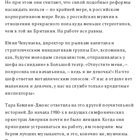
Но при этом они считают, что силой подобные реформы
насаждать нельзя — по крайней мере, в российском
корпоративном мире. Ведь у российских мужчин в
отношении прекрасного пола куда меньше стереотипов,
чем в той же Британии. На работе все равны.
Юлия Чекунаева, директор по рынкам капитала и
стратегическим инициативам группы En+, вспомнила,
как, будучи молодым специалистом, отпрашивалась у
шефа на свидание в Большой театр. «Отпустите меня, —
попросила она начальника, — ведь я же девочка!» На что
шеф ответил металлическим голосом: «У нас в отделе нет
мальчиков и девочек, у нас на службе только кредитные
инспекторы».
Тара Кемлин-Джонс ответила на это другой поучительной
историей. До начала 1980-х в ведущих симфонических
оркестрах Америки почти не было женщин. Когда они
приходили устраиваться на работу, им говорили: мы
берем лучших музыкантов, и это, конечно же, мужчины.