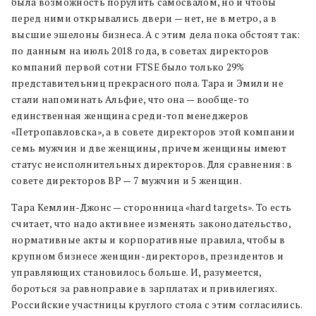
была возможность порулить самосвалом, но и чтобы
перед ними открывались двери — нет, не в метро, а в
высшие эшелоны бизнеса. А с этим дела пока обстоят так:
по данным на июль 2018 года, в советах директоров
компаний первой сотни FTSE было только 29%
представительниц прекрасного пола. Тара и Эмили не
стали напоминать Альфие, что она — вообще-то
единственная женщина среди-топ менеджеров
«Петропавловска», а в совете директоров этой компании
семь мужчин и две женщины, причем женщины имеют
статус неисполнительных директоров. Для сравнения: в
совете директоров BP — 7 мужчин и 5 женщин.
Тара Кемлин-Джонс — сторонница «hard targets». То есть
считает, что надо активнее изменять законодательство,
нормативные акты и корпоративные правила, чтобы в
крупном бизнесе женщин-директоров, президентов и
управляющих становилось больше. И, разумеется,
бороться за равноправие в зарплатах и привилегиях.
Российские участницы круглого стола с этим согласились.