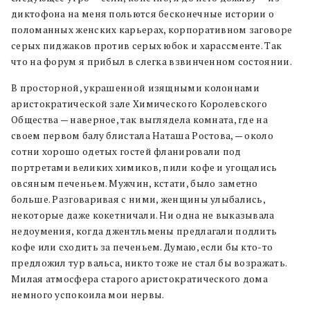
диктофона на меня польются бесконечные истории о
поломанных женских карьерах, корпоративном заговоре
серых пиджаков против серых юбок и харассменте. Так
что на форум я прибыл в слегка взвинченном состоянии.
В просторной, украшенной изящными колоннами
аристократической зале Химического Королевского
Общества — наверное, так выглядела комната, где на
своем первом балу блистала Наташа Ростова, — около
сотни хорошо одетых гостей фланировали под
портретами великих химиков, пили кофе и угощались
овсяным печеньем. Мужчин, кстати, было заметно
больше. Разговаривая с ними, женщины улыбались,
некоторые даже кокетничали. Ни одна не выказывала
недоумения, когда джентльмены предлагали подлить
кофе или сходить за печеньем. Думаю, если бы кто-то
предложил тур вальса, никто тоже не стал бы возражать.
Милая атмосфера старого аристократического дома
немного успокоила мои нервы.