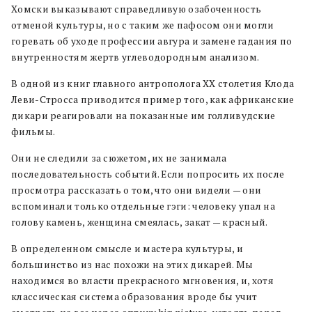
Хомски выказывают справедливую озабоченность
отменой культуры, но с таким же пафосом они могли
горевать об уходе профессии авгура и замене гадания по
внутренностям жертв углеводородным анализом.
В одной из книг главного антрополога XX столетия Клода
Леви-Стросса приводится пример того, как африканские
дикари реагировали на показанные им голливудские
фильмы.
Они не следили за сюжетом, их не занимала
последовательность событий. Если попросить их после
просмотра рассказать о том, что они видели — они
вспоминали только отдельные гэги: человеку упал на
голову камень, женщина смеялась, закат — красный.
В определенном смысле и мастера культуры, и
большинство из нас похожи на этих дикарей. Мы
находимся во власти прекрасного мгновения, и, хотя
классическая система образования вроде бы учит