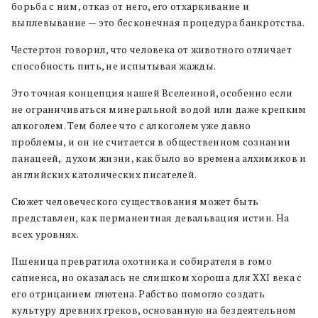
борьба с ним, отказ от него, его отхаркивание и
выплевывание — это бесконечная процедура банкротства.
Честертон говорил, что человека от животного отличает
способность пить, не испытывая жажды.
Это точная концепция нашей Вселенной, особенно если
не ограничиваться минеральной водой или даже крепким
алкоголем. Тем более что с алкоголем уже давно
проблемы, и он не считается в общественном сознании
панацеей,
духом жизни, как было во времена алхимиков и
английских католических писателей.
Сюжет человеческого существования может быть
представлен, как перманентная девальвация истин. На
всех уровнях.
Пшеница превратила охотника и собирателя в гомо
сапиенса, но оказалась не слишком хороша для XXI века с
его отрицанием глютена. Рабство помогло создать
культуру древних греков, основанную на бездеятельном