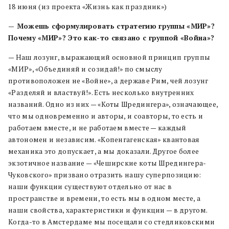
18 июня (из проекта «Жизнь как праздник»)
— Можешь сформулировать стратегию группы «МИР»?
Почему «МИР»? Это как-то связано с группой «Война»?
— Наш лозунг, выражающий основной принцип группы
«МИР», «Объединяй и созидай!» по смыслу
противоположен не «Войне», а державе Рим, чей лозунг
«Разделяй и властвуй!». Есть несколько внутренних
названий. Одно из них — «Коты Шредингера», означающее,
что мы одновременно и авторы, и соавторы, то есть и
работаем вместе, и не работаем вместе — каждый
автономен и независим. «Копенгагенская» квантовая
механика это допускает, а мы доказали. Другое более
экзотичное название — «Чеширские коты Шредингера-
Чуковского» призвано отразить нашу суперпозицию:
наши функции существуют отдельно от нас в
пространстве и времени, то есть мы в одном месте, а
наши свойства, характеристики и функции — в другом.
Когда-то в Амстердаме мы посещали со стедликовскими