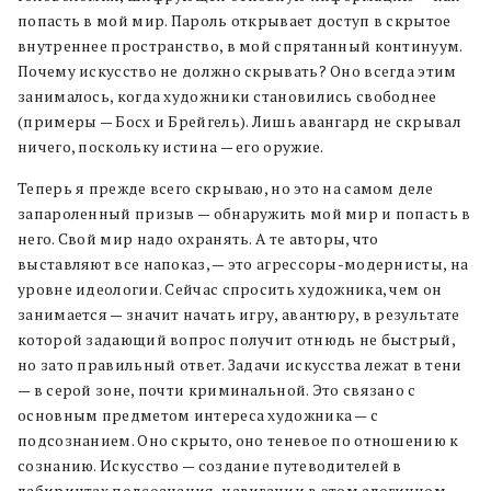
попасть в мой мир. Пароль открывает доступ в скрытое
внутреннее пространство, в мой спрятанный континуум.
Почему искусство не должно скрывать? Оно всегда этим
занималось, когда художники становились свободнее
(примеры — Босх и Брейгель). Лишь авангард не скрывал
ничего, поскольку истина — его оружие.
Теперь я прежде всего скрываю, но это на самом деле
запароленный призыв — обнаружить мой мир и попасть в
него. Свой мир надо охранять. А те авторы, что
выставляют все напоказ, — это агрессоры-модернисты, на
уровне идеологии. Сейчас спросить художника, чем он
занимается — значит начать игру, авантюру, в результате
которой задающий вопрос получит отнюдь не быстрый,
но зато правильный ответ. Задачи искусства лежат в тени
— в серой зоне, почти криминальной. Это связано с
основным предметом интереса художника — с
подсознанием. Оно скрыто, оно теневое по отношению к
сознанию. Искусство — создание путеводителей в
лабиринтах подсознания, навигации в этом алогичном