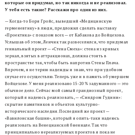
которые он придумал, но так никогда и не реализовал.
У тебя есть такие? Расскажи про один из них.
— Когда-то Боря Гройс, выведший «Медицинскую
герменевтику» в люди, предложил сделать выставку
«Проектика» с показом всех — от Кабакова до Войцехова.
Услышав об этом, Ленчик так развеселился, что придумал
гениальный проект — «Стена Смеха»: стена из кривых
зеркал, взятых в аттракционах, должна стоять в
пространстве так, чтобы быть напротив Стены Плача.
Впрочем, я не теряю надежды и знаю, что при удобном
случае его осуществлю. Теперь уже и в память об умершем
Войцехове. У меня реализовано 15-20 % задуманного — это
обычное дело. Сейчас мой самый грандиозный проект,
который я надеюсь реализовать, — «Синдром Гудини»:
скрытие памятников и объектов культурно-
исторического наследия. Последний же проект —
«Вавилонская башня», который я опять-таки надеюсь
реализовать на Венецианской биеннале. Так что
принципиально нереализуемых проектов я пока не