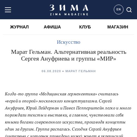
EN
ЖУРНАЛ
АФИША
КЛУБ
МАГАЗИН
Искусство
Марат Гельман. Альтернативная реальность
Сергея Ануфриева и группы «МИР»
06.08.2020
МАРАТ ГЕЛЬМАН
Когда-то группа «Медицинская герменевтика» считалась
«верой и опорой» московского концептуализма. Сергей
Ануфриев, Юрий Лейдерман и Павел Пепперштейн легко и много
порождали тексты и выставки, а главное, чувствовали себя
юными богами современного искусства, производя концепты
один за другим. Группа распалась. Сегодня Сергей Ануфриев
(интервью с которым приведено ниже) живет в украинской