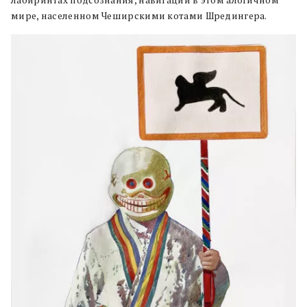
мире, населенном Чеширскими котами Шредингера.