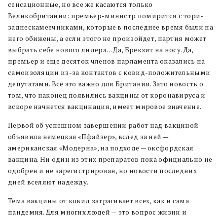
сенсационные, но все же касаются только
Великобритании: премьер-министр помирится с тори-
заднескамеечниками, которые в последнее время были на
него обижены, а если этого не произойдет, партия может
выбрать себе нового лидера… Да, Брекзит на носу. Да,
премьер и еще десяток членов парламента оказались на
самоизоляции из-за контактов с ковид-положительными
депутатами. Все это важно для Британии. Зато новость о
том, что наконец появились вакцины от коронавируса и
вскоре начнется вакцинация, имеет мировое значение.
Первой об успешном завершении работ над вакциной
объявила немецкая «Пфайзер», вслед за ней —
американская «Модерна», на подходе — оксфордская
вакцина. Ни один из этих препаратов пока официально не
одобрен и не зарегистрирован, но новости последних
дней вселяют надежду.
Тема вакцины от ковид затрагивает всех, как и сама
пандемия. Для многих людей — это вопрос жизни и