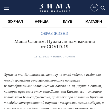
EN
ЖУРНАЛ
АФИША
КЛУБ
МАГАЗИН
ОБРАЗ ЖИЗНИ
Маша Слоним. Нужна ли нам вакцина
от COVID-19
18.11.2020
МАША СЛОНИМ
Думая, о чем бы написать колонку на этой неделе, я выбирала
между громкими сенсациями, которые потрясли
Великобританию: политическая борьба на 10, Даунинг-стрит,
которая привела к отставке Доминика Каммингса — главного
помощника Бориса Джонсона, архитектора политики Брекзит
и победы консервативной партии на парламентских выборах, а
в глазах многих — интригана и местного «распутина», или