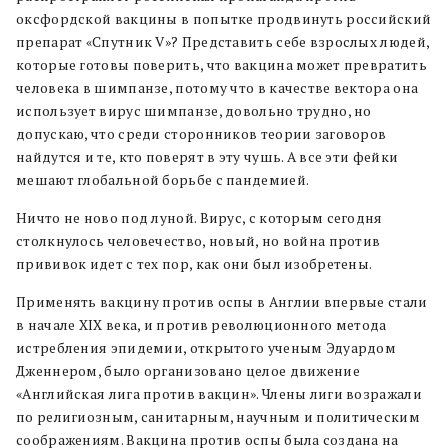
оксфордской вакцины в попытке продвинуть российский
препарат «Спутник V»? Представить себе взрослых людей,
которые готовы поверить, что вакцина может превратить
человека в шимпанзе, потому что в качестве вектора она
использует вирус шимпанзе, довольно трудно, но
допускаю, что среди сторонников теории заговоров
найдутся и те, кто поверят в эту чушь. А все эти фейки
мешают глобальной борьбе с пандемией.
Ничто не ново под луной. Вирус, с которым сегодня
столкнулось человечество, новый, но война против
прививок идет с тех пор, как они был изобретены.
Применять вакцину против оспы в Англии впервые стали
в начале XIX века, и против революционного метода
истребления эпидемии, открытого ученым Эдуардом
Дженнером, было организовано целое движение
«Английская лига против вакцин». Члены лиги возражали
по религиозным, санитарным, научным и политическим
соображениям. Вакцина против оспы была создана на