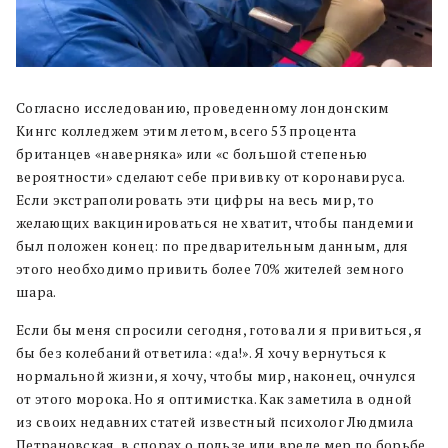
Согласно исследованию, проведенному лондонским
Кингс колледжем этим летом, всего 53 процента
британцев «наверняка» или «с большой степенью
вероятности» сделают себе прививку от коронавируса.
Если экстраполировать эти цифры на весь мир, то
желающих вакцинироваться не хватит, чтобы пандемии
был положен конец: по предварительным данным, для
этого необходимо привить более 70% жителей земного
шара.
Если бы меня спросили сегодня, готова ли я привиться, я
бы без колебаний ответила: «да!». Я хочу вернуться к
нормальной жизни, я хочу, чтобы мир, наконец, очнулся
от этого морока. Но я оптимистка. Как заметила в одной
из своих недавних статей известный психолог Людмила
Петрановская, в спорах о пользе или вреде мер по борьбе