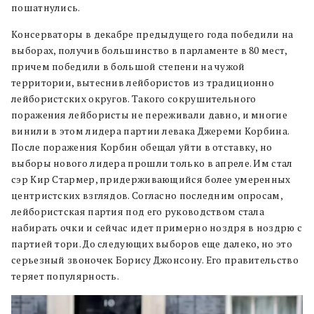
пошатнулись.
Консерваторы в декабре предыдущего года победили на
выборах, получив большинство в парламенте в 80 мест,
причем победили в большой степени на чужой
территории, вытеснив лейбористов из традиционно
лейбористских округов. Такого сокрушительного
поражения лейбористы не переживали давно, и многие
винили в этом лидера партии левака Джереми Корбина.
После поражения Корбин обещал уйти в отставку, но
выборы нового лидера прошли только в апреле. Им стал
сэр Кир Стармер, придерживающийся более умеренных
центристских взглядов. Согласно последним опросам,
лейбористская партия под его руководством стала
набирать очки и сейчас идет примерно ноздря в ноздрю с
партией тори. До следующих выборов еще далеко, но это
серьезный звоночек Борису Джонсону. Его правительство
теряет популярность.