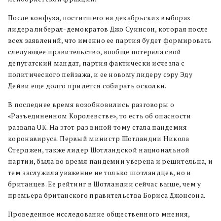
После конфуза, постигшего на декабрьских выборах
лидера
либерал-демократов Джо Суинсон, которая после
всех заявлений, что именно ее партия будет формировать
следующее правительство, вообще потеряла свой
депутатский мандат, партия фактически исчезла с
политического пейзажа, и ее новому лидеру сэру Эду
Дейви еще долго придется собирать осколки.
В последнее время возобновились разговоры о
«Разъединенном Королевстве», то есть об опасности
развала UK. На этот раз виной тому стала пандемия
коронавируса. Первый министр Шотландии Никола
Стерджен, также лидер Шотландской национальной
партии, была во время пандемии уверена и решительна, и
тем заслужила уважение не только шотландцев, но и
британцев. Ее рейтинг в Шотландии сейчас выше, чем у
премьера британского правительства Бориса Джонсона.
Проведенное исследование общественного мнения,