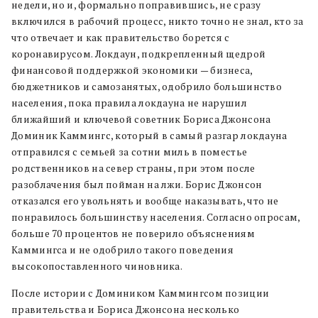
недели, но и, формально поправившись, не сразу
включился в рабочий процесс, никто точно не знал, кто за
что отвечает и как правительство борется с
коронавирусом. Локдаун, подкрепленный щедрой
финансовой поддержкой экономики — бизнеса,
бюджетников и самозанятых, одобрило большинство
населения, пока правила локдауна не нарушил
ближайший и ключевой советник Бориса Джонсона
Доминик Каммингс, который в самый разгар локдауна
отправился с семьей за сотни миль в поместье
родственников на север страны, при этом после
разоблачения был пойман на лжи. Борис Джонсон
отказался его увольнять и вообще наказывать, что не
понравилось большинству населения. Согласно опросам,
больше 70 процентов не поверило объяснениям
Каммингса и не одобрило такого поведения
высокопоставленного чиновника.
После истории с Домиником Каммингсом позиции
правительства и Бориса Джонсона несколько