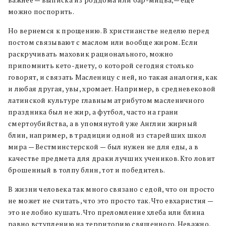
важнее — выписка из роддома или бар-мицва,— еще
можно поспорить.
Но вернемся к прощению. В христианстве неделю перед
постом связывают с маслом или вообще жиром. Если
раскручивать маховик рационального, можно
припомнить кето-диету, о которой сегодня столько
говорят, и связать Масленицу с ней, но такая аналогия, как
и любая другая, увы, хромает. Например, в средневековой
латинской культуре главным атрибутом масленичного
праздника был не жир, а футбол, часто на грани
смертоубийства, а в упомянутой уже Англии жирный
блин, например, в традиции одной из старейших школ
мира — Вестминстерской — был нужен не для еды, а в
качестве предмета для драки лучших учеников. Кто ловит
брошенный в толпу блин, тот и победитель.
В жизни человека так много связано с едой, что он просто
не может не считать, что это просто так. Что евхаристия —
это не лобио кушать. Что преломление хлеба или блина
равно вступлению на территорию священного. Неважно,