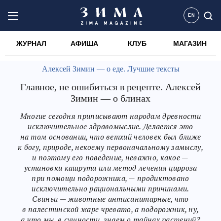
EN
ЖУРНАЛ
АФИША
КЛУБ
МАГАЗИН
Алексей Зимин — о еде. Лучшие тексты
Главное, не ошибиться в рецепте. Алексей
Зимин — о блинах
Многие сегодня приписывают народам древности
исключительное здравомыслие. Делается это
на том основании, что ветхий человек был ближе
к богу, природе, некоему первоначальному замыслу,
и поэтому его поведение, неважно, какое —
установки кашрута или метод лечения цирроза
при помощи подорожника, — продиктовано
исключительно рациональными причинами.
Свиньи — животные антисанитарные, что
в палестинской жаре чревато, а подорожник, ну,
а что мы, в сущности, знаем о тайнах растений?