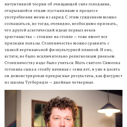
интуитивной теории об очищающей силе голодания,
открывшейся отцам-пустынникам в процессе
употребления меню из акрид. С этим суждением можно
соглашаться, но тогда, очевидно, необходимо признать,
что другой аскетический идеал первых веков
христианства — стояние на столпе — тоже имеет все
признаки пользы. Столпничество можно сравнить с
эдакой вертикальной физкультурной планкой. И оно,
кстати, не было исключительно религиозным рвеньем.
Столпничеству надо было учиться. Мать святого Симеона
готовила сына к столбу начиная с семи лет, и уже в десять
он демонстрировал прекрасные результаты, как фигурист
из школы Тутберидзе — двойные четверные.