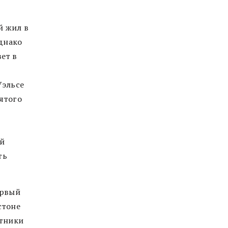
й жил в
Однако
ет в
Уэльсе
ятого
ей
ть
ервый
стоне
стники