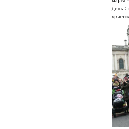
марта 
День С
христи