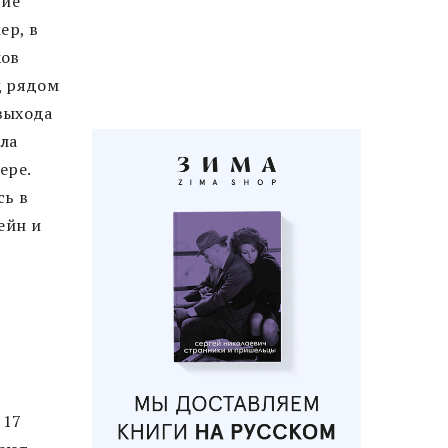
гие
ер, в
ков
д рядом
 выхода
ала
ере.
сь в
ейн и
с
 17