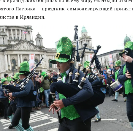
— в ирландских общинах по всему миру ежегодно отме
вятого Патрика — праздник, символизирующий принят
анства в Ирландии.