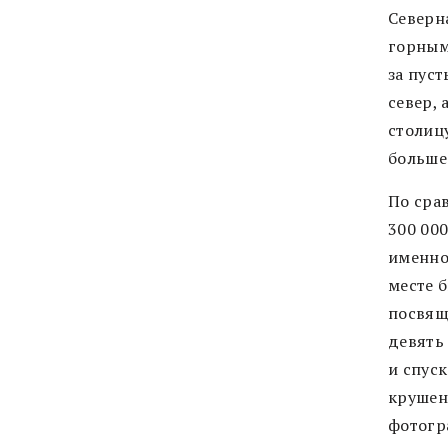
Северн
горным
за пус
север, 
столицу
больше 
По сра
300 000
именно 
месте 
посвящ
девять
и спус
крушен
фотогр