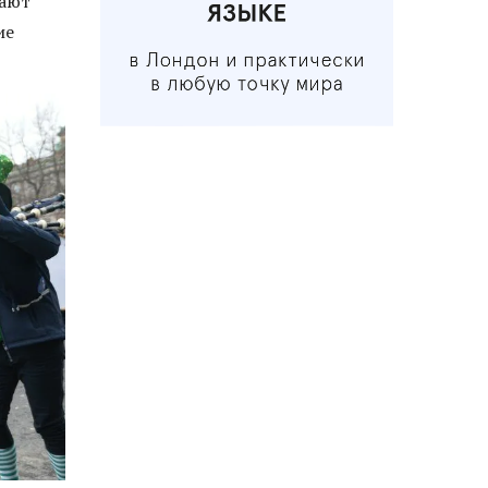
чают
ие