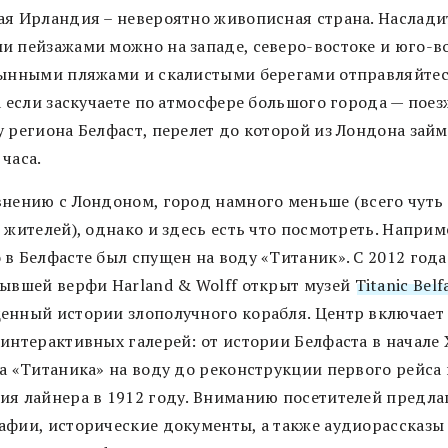
ая Ирландия – невероятно живописная страна. Наслади
и пейзажами можно на западе, северо-востоке и юго-во
тынными пляжами и скалистыми берегами отправляйтес
а если заскучаете по атмосфере большого города — поез
 региона Белфаст, перелет до которой из Лондона займ
часа.
внению с Лондоном, город намного меньше (всего чуть
 жителей), однако и здесь есть что посмотреть. Наприм
в Белфасте был спущен на воду «Титаник». С 2012 года
бывшей верфи Harland & Wolff открыт музей
Titanic Belf
енный истории злополучного корабля. Центр включает 
 интерактивных галерей: от истории Белфаста в начале 
ка «Титаника» на воду до реконструкции первого рейса 
ия лайнера в 1912 году. Вниманию посетителей предла
афии, исторические документы, а также аудиорассказы