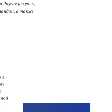
и другие ресурсы,
ландии, а также
 в
му
о
рной
.