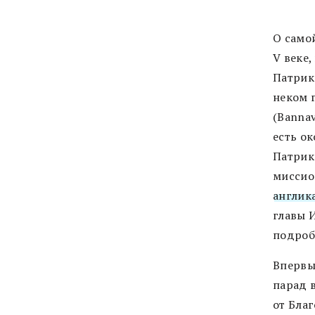
О самой
V веке,
Патрик
неком 
(Bannav
есть о
Патрика
миссио
англик
главы 
подроб
Впервы
парад 
от Бла