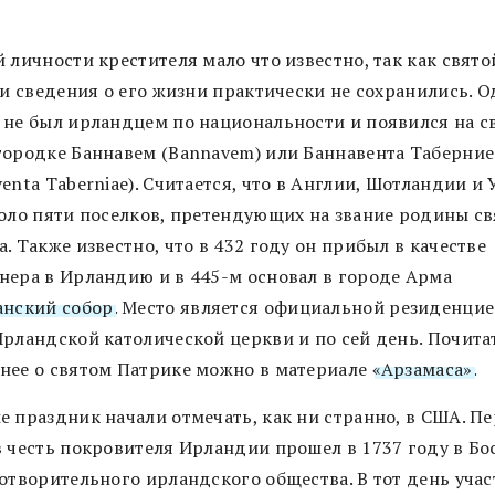
 личности крестителя мало что известно, так как свято
 и сведения о его жизни практически не сохранились. 
 не был ирландцем по национальности и появился на св
городке Баннавем (Bannavem) или Баннавента Таберние
enta Taberniae). Считается, что в Англии, Шотландии и 
коло пяти поселков, претендующих на звание родины св
. Также известно, что в 432 году он прибыл в качестве
нера в Ирландию и в 445-м основал в городе Арма
анский собор
. Место является официальной резиденци
Ирландской католической церкви и по сей день. Почита
нее о святом Патрике можно в материале
«Арзамаса»
.
е праздник начали отмечать, как ни странно, в США. П
в честь покровителя Ирландии прошел в 1737 году в Бо
готворительного ирландского общества. В тот день уча