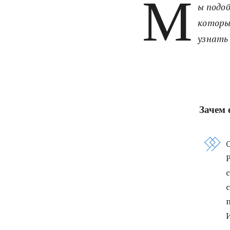
М
ы подоб
которы
узнать
Зачем 