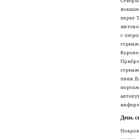
Северн
локаци
парке 
лютово
с озер
сериал
Короле
Прибре
сериал
пляж Д
порта
автопу
информ
День с
Покров