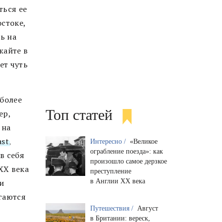
ться ее
стоке,
ь на
жайте в
ет чуть
 более
Топ статей
ер,
 на
ast
,
Интересно /
«Великое
ограбление поезда»: как
в себя
произошло самое дерзкое
XX века
преступление
в Англии XX века
и
гаются
Путешествия /
Август
в Британии: вереск,