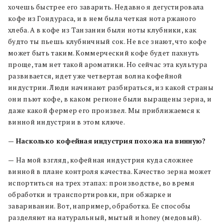
хочешь быстрее его заварить. Недавно я дегустировала
кофе из Гондураса, и в нем была четкая нота ржаного
хлеба. А в кофе из Танзании были ноты клубники, как
будто ты пьешь клубничный сок. Не все знают, что кофе
может быть таким. Коммерческий кофе будет пахнуть
проще, там нет такой ароматики. Но сейчас эта культура
развивается, идет уже четвертая волна кофейной
индустрии. Люди начинают разбираться, из какой страны
они пьют кофе, в каком регионе были выращены зерна, и
даже какой фермер его произвел. Мы приближаемся к
винной индустрии в этом ключе.
—
Насколько кофейная индустрия похожа на винную?
—
На мой взгляд, кофейная индустрия куда сложнее
винной в плане контроля качества. Качество зерна может
испортиться на трех этапах: производстве, во время
обработки и транспортировки, при обжарке и
заваривании. Вот, например, обработка. Ее способы
разделяют на натуральный, мытый и honey (медовый).