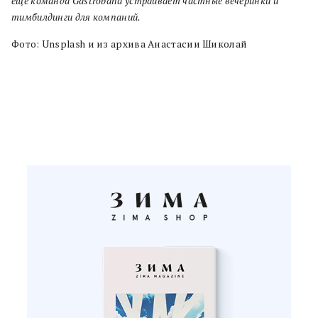
еще команда Gastroband устраивает частные вечеринки и
тимбилдинги для компаний.
Фото: Unsplash и из архива Анастасии Шиколай