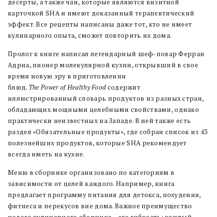
десерты, а также чаи, которые являются визитной
карточкой SHA и имеют доказанный терапевтический
эффект. Все рецепты написаны даже тот, кто не имеет
кулинарного опыта, сможет повторить их дома.
Пролог к книге написал легендарный шеф-повар Ферран
Адриа, пионер молекулярной кухни, открывший в свое
время новую эру в приготовлении
блюд.
The
Power
of
Healthy
Food
содержит
иллюстрированный словарь продуктов из разных стран,
обладающих мощными целебными свойствами, однако
практически неизвестных на Западе. В ней также есть
раздел «Обязательные продукты», где собран список из 43
полезнейших продуктов, которые SHA рекомендует
всегда иметь на кухне.
Меню в сборнике организовано по категориям в
зависимости от целей каждого. Например, книга
предлагает программу питания для детокса, похудения,
фитнеса и перекусов вне дома. Важное преимущество
нового кулинарного сборника – его гибкость: каждый