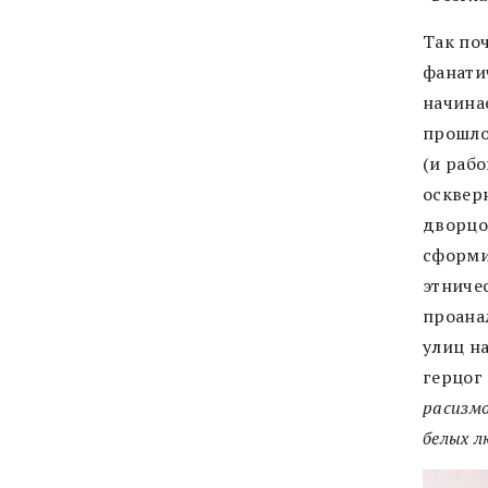
Так по
фанати
начина
прошло
(и рабо
осквер
дворцо
сформи
этниче
проана
улиц н
герцог
расизм
белых л