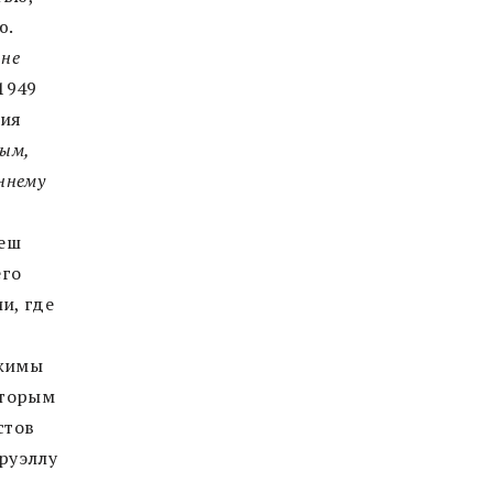
ю.
 не
1949
ния
ным,
ннему
кеш
его
и, где
ржимы
оторым
стов
Оруэллу