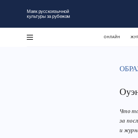
Маяк русскоязычной
культуры за рубежом
ОНЛАЙН
ЖУ
ОБРА
Оуэн
Что та
за пос
и журн