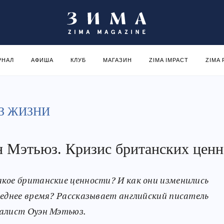
РНАЛ
АФИША
КЛУБ
МАГАЗИН
ZIMA IMPACT
ZIMA
З ЖИЗНИ
 Мэтьюз. Кризис британских ценн
кое британские ценности? И как они изменились
леднее время? Рассказывает английский писатель
алист Оуэн Мэтьюз.