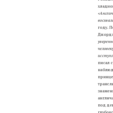
хладно
«Англич
восхва
году. 
Джордж
уверенн
человек
исступл
писал 
наблюд
принце
трансл
знамен
англич
под дев
глубок