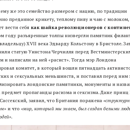
чему же это семейство размером с нацию, по традиции
чно преданное крикету, теплому пиву и чаю с молоком,
ет вести себя
как шайка революционеров с контине
м году разъяренные толпы низвергли памятник филан
владельцу) XVII века Эдварду Кольстону в Бристоле. За
нили статую Уинстона Черчилля перед Вестминстерски
м и написали на ней «расист». Тогда мэр Лондона
ровал комитет, в который вошли пятнадцать активист
ских и сексуальных меньшинств, и поставил перед ним 
лизировать лондонские памятники, монументы и назва
а предмет пропаганды расизма и сексизма. Даже принц 
 Сассекский, заявил, что Британия поражена
«структур
ом
» и что
«мир, который мы знаем, был создан белыми люд
юдей».