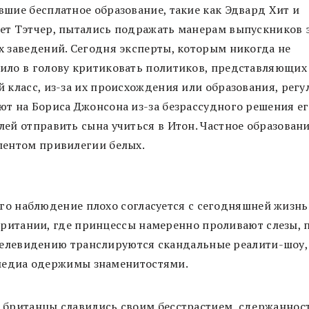
вшие бесплатное образование, такие как Эдвард Хит и
ет Тэтчер, пытались подражать манерам выпускников 
х заведений. Сегодня эксперты, которым никогда не
ило в голову критиковать политиков, представляющих
й класс, из-за их происхождения или образования, рег
ют на Бориса Джонсона из-за безрассудного решения е
лей отправить сына учиться в Итон. Частное образовани
лентом привилегии белых.
го наблюдение плохо согласуется с сегодняшней жизн
ритании, где принцессы намеренно проливают слезы, 
елевидению транслируются скандальные реалити-шоу, 
едиа одержимы знаменитостями.
 британцы славились своим бесстрастием, сдержаннос