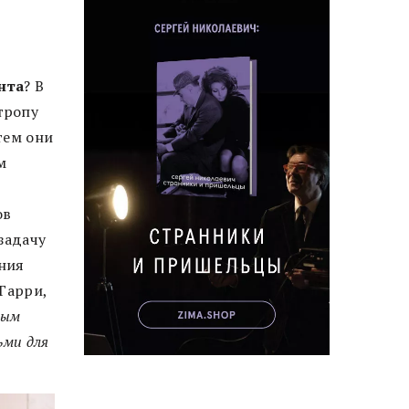
нта
? В
тропу
тем они
м
ов
задачу
ния
Гарри,
ным
ьми для