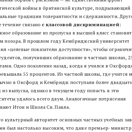
гической войны в британской культуре, подрывающий
альные традиции толерантности и сдержанности. Друг
 течение связано
с классовой дискриминацией:
жное образование из пропуска в высший класс становит
м позора. В прошлом году Кембриджский университет
вил «целевые показатели доступности», чтобы ограничи
тудентов, получивших образование в частных школах, 2
тами. Одно поколение назад, когда я учился в Оксфорде
ревышала 55 процентов. Из частной школы, где учится 
бычно в Оксфорд и Кембридж поступали более двадцат
 из выпуска, однако в текущем году попасть в эти
ситеты удалось всего двум. Аналогичные потрясения
вают Итон и Школа Св. Павла.
то культурный авторитет основных частных учебных за
ии был настолько высоким, что даже премьер-министр