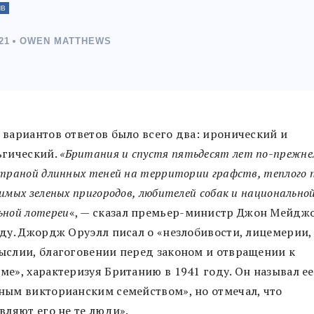
ИВ
21
OWEN MATTHEWS
 вариантов ответов было всего два: иронический и
ьгический.
«Британия и спустя пятьдесят лет по-прежне
траной длинных теней на территории графств, теплого 
имых зеленых пригородов, любителей собак и национально
ьной лотереи
«, — сказал премьер-министр Джон Мейдж
оду. Джордж Оруэлл писал о «незлобивости, лицемерии,
ыслии, благоговении перед законом и отвращении к
ме», характеризуя Британию в 1941 году. Он называл ее
ным викторианским семейством», но отмечал, что
вляют его не те люди».