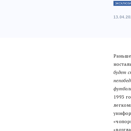
ЭКСКЛЮЗ
13.04.20
Раньше
ностал
будет с
непобед
футбол
1993 г
легком
унифор
«чопор
«возгла