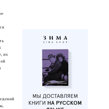
ое
ся
ть
5
, их
мой
и
ведений
ы,