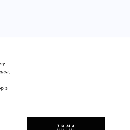
му
пива,
й
ор в