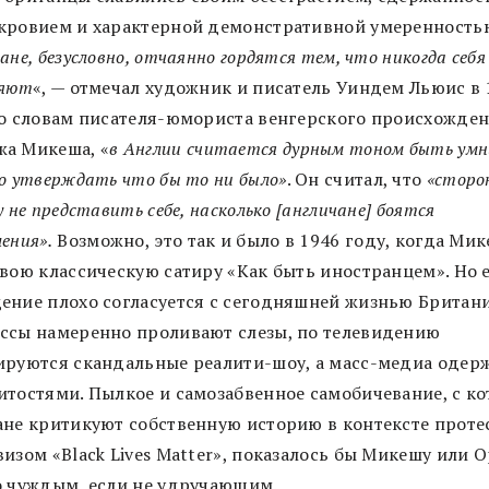
кровием и характерной демонстративной умеренность
ане, безусловно, отчаянно гордятся тем, что никогда себя
ляют
«, — отмечал художник и писатель Уиндем Льюис в 
По словам писателя-юмориста венгерского происхожде
а Микеша, «
в Англии считается дурным тоном быть ум
о утверждать что бы то ни было»
. Он считал, что
«сторо
у не представить себе, насколько [англичане] боятся
ения».
Возможно, это так и было в 1946 году, когда Ми
свою классическую сатиру «Как быть иностранцем». Но 
ение плохо согласуется с сегодняшней жизнью Британи
ссы намеренно проливают слезы, по телевидению
ируются скандальные реалити-шоу, а масс-медиа оде
итостями. Пылкое и самозабвенное самобичевание, с к
ане критикуют собственную историю в контексте проте
изом «Black Lives Matter», показалось бы Микешу или 
о чуждым, если не удручающим.