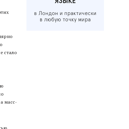
этих
улярно
го
е стало
ью
по
а масс-
тью,