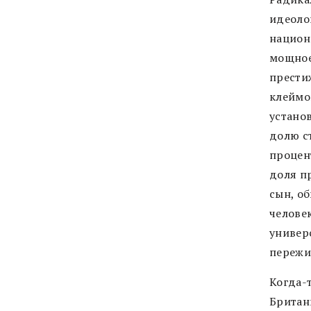
идеоло
национ
мощное
прести
клеймо
устано
долю с
процен
доля п
сын, о
человек
универ
пережи
Когда-
Британ