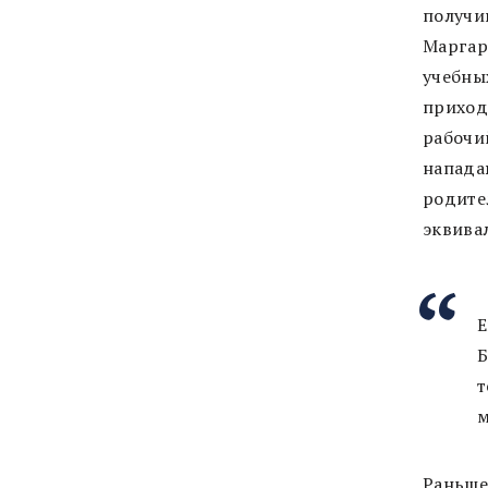
получи
Маргар
учебны
приход
рабочи
напада
родите
эквива
Е
Б
т
м
Раньше