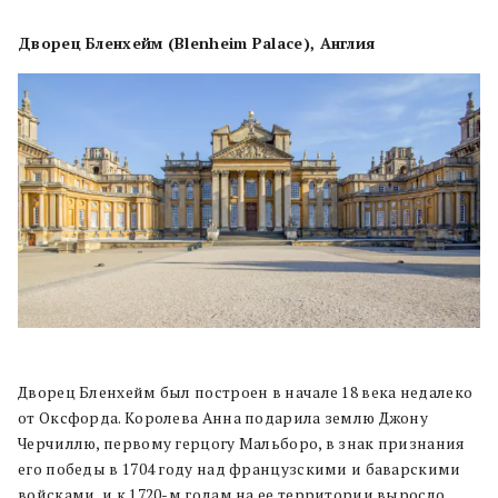
Дворец Бленхейм (Blenheim Palace), Англия
Дворец Бленхейм был построен в начале 18 века недалеко
от Оксфорда. Королева Анна подарила землю Джону
Черчиллю, первому герцогу Мальборо, в знак признания
его победы в 1704 году над французскими и баварскими
войсками, и к 1720-м годам на ее территории выросло