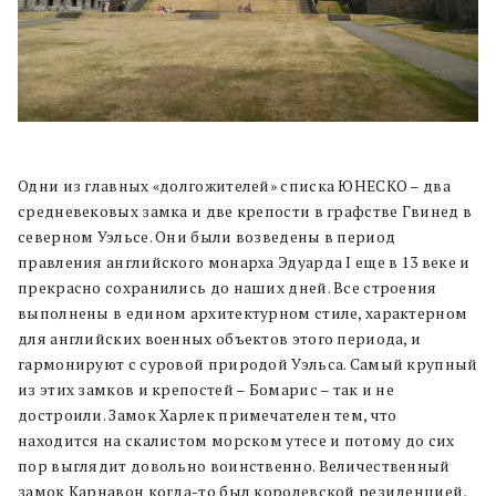
Одни из главных «долгожителей» списка ЮНЕСКО – два
средневековых замка и две крепости в графстве Гвинед в
северном Уэльсе. Они были возведены в период
правления английского монарха Эдуарда I еще в 13 веке и
прекрасно сохранились до наших дней. Все строения
выполнены в едином архитектурном стиле, характерном
для английских военных объектов этого периода, и
гармонируют с суровой природой Уэльса. Самый крупный
из этих замков и крепостей – Бомарис – так и не
достроили. Замок Харлек примечателен тем, что
находится на скалистом морском утесе и потому до сих
пор выглядит довольно воинственно. Величественный
замок Карнавон когда-то был королевской резиденцией,