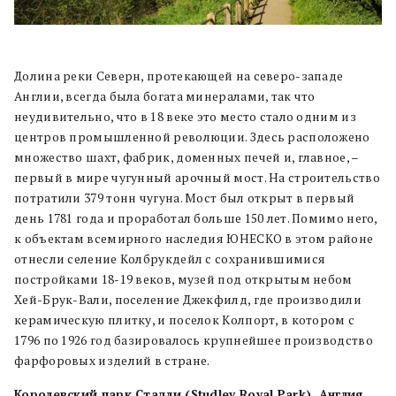
Долина реки Северн, протекающей на северо-западе
Англии, всегда была богата минералами, так что
неудивительно, что в 18 веке это место стало одним из
центров промышленной революции. Здесь расположено
множество шахт, фабрик, доменных печей и, главное, –
первый в мире чугунный арочный мост. На строительство
потратили 379 тонн чугуна. Мост был открыт в первый
день 1781 года и проработал больше 150 лет. Помимо него,
к объектам всемирного наследия ЮНЕСКО в этом районе
отнесли селение Колбрукдейл с сохранившимися
постройками 18-19 веков, музей под открытым небом
Хей-Брук-Вали, поселение Джекфилд, где производили
керамическую плитку, и поселок Колпорт, в котором с
1796 по 1926 год базировалось крупнейшее производство
фарфоровых изделий в стране.
Королевский парк Стадли (Studley Royal Park), Англия