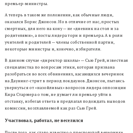
премьер-министры.
А теперь в таком же положении, как обычные люди,
оказался Борис Джонсон. Но в отличие от нас, простых
смертных, для него на кону — не «дневник на стол и за
родителями», а посты лидера тори и премьера. А в роли
учителей и родителей — члены собственной партии,
некоторые министры и, конечно, избиратели.
В данном случае «директор школы» — Сью Грей, известная
специалистка по вопросам этики, которая призвана
разобраться во всех обвинениях, касающихся вечеринок
на Даунинг-стрит в период локдаунов. Джонсон, пытаясь
увернуться от «назойливых» вопросов лидера оппозиции
Кира Стармера о том, не думает ли премьер уйти в
отставку, избегал ответа и предлагал подождать выводов
комиссии, возглавляемой как раз Сью Грей.
Участвовал, работал, не веселился
После того, как стало известно о пресловутой вечеринке,