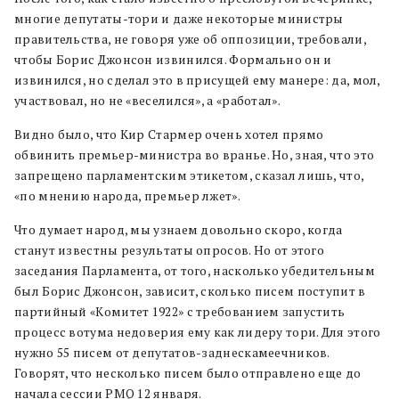
многие депутаты-тори и даже некоторые министры
правительства, не говоря уже об оппозиции, требовали,
чтобы Борис Джонсон извинился. Формально он и
извинился, но сделал это в присущей ему манере: да, мол,
участвовал, но не «веселился», а «работал».
Видно было, что Кир Стармер очень хотел прямо
обвинить премьер-министра во вранье. Но, зная, что это
запрещено парламентским этикетом, сказал лишь, что,
«по мнению народа, премьер лжет».
Что думает народ, мы узнаем довольно скоро, когда
станут известны результаты опросов. Но от этого
заседания Парламента, от того, насколько убедительным
был Борис Джонсон, зависит, сколько писем поступит в
партийный «Комитет 1922» с требованием запустить
процесс вотума недоверия ему как лидеру тори. Для этого
нужно 55 писем от депутатов-заднескамеечников.
Говорят, что несколько писем было отправлено еще до
начала сессии PMQ 12 января.