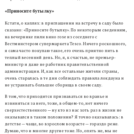
«П
риносите бутылку
»
Кстати, о каплях: в приглашении на встречу в саду было
сказано: «Приносите бутылку». По некоторым сведениям,
на вечернике пили вино rose из соседнего с
Вестминстером супермаркета Tesco. Ничего роскошного,
я сама часто покупаю такое, его очень приятно пить в
теплый весенний день. Но, я, к счастью, не премьер-
министр и даже не работник правительственной
администрации. И, как все остальные жители страны,
очень старалась в те дни соблюдать правила локдауна и
не устраивать большие сборища в своем саду.
В том, что приходится признаваться во вранье и
извиняться за него, тоже, в общем-то, нет ничего
сверхестественного — ну кто из нас хоть раз в жизни не
оказывался в таком положении? Я точно оказывалась: в
детстве — чаще, во взрослом возрасте — гораздо реже.
Думаю, что и многие другие тоже. Но, опять же, мы не