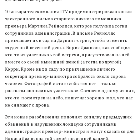
10 января телекомпания ITV продемонстрировала копию
электронного письма старшего личного помощника
премьера Мартина Рейнолдса, которое получила сотня
сотрудников администрации. В письме Рейнолдс
приглашает их в сад на Даунинг-стрит, чтобы отметить
«чудесный весенний день». Борис Джонсон, как сообщил
кто-то из участников той встречи, присутствовал на ней
вместе со своей нынешней женой (а тогда подругой)
Кэрри. Кроме них в саду по приглашение личного
секретаря премьер-министра собралось около сорока
человек. Фотографий с этого события нет — только
рассказы анонимных участников. Согласно одному из них,
кто-то, посмотрев на небо, пошутил: хорошо, мол, что нас
не снимают с дрона.
Эти новые разоблачения пополнят копилку предыдущих
обвинений в нарушениях локдауна сотрудниками
администрации премьер-министра и могут оказаться для
Бориса Джонсона той самой последней каплей.