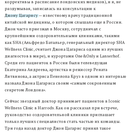
коррективы в расписание лондонских медиков), и я, не
раздумывая, записалась на консультацию к
Джону Цагарису
— известному врачу традиционной
китайской медицины, о котором слышала еще в России.
Джон часто приезжал в Москву, сотрудничал с
крупнейшими оздоровительными клиниками, такими
как SHA (Альфредо Батальер, генеральный директор SHA
Wellness Clinic, считает Джона Цагариса одним из лучших
диагностов в мире), и курортами One&Only и Lanserhof.
Среди его пациенток в России были телеведущая
Екатерина Андреева, артистка и режиссер Рената
Литвинова, а актриса Пенелопа Круз в одном из интервью
назвала Джона Цагариса своим «самым сокровенным
секретом Лондона».
Сейчас звездный доктор принимает пациентов в Iconic
Wellness Clinic в Harrods. Как он рассказал при встрече,
руководство оздоровительной клиники приглашает
только лучших специалистов стать частью их команды.
Три года назад доктор Джон Цагарис принял такое