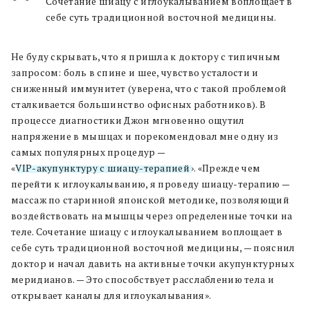
Сочетание шиацу с иглоукалыванием воплощает в
себе суть традиционной восточной медицины.
Не буду скрывать, что я пришла к доктору с типичным
запросом: боль в спине и шее, чувство усталости и
сниженный иммунитет (уверена, что с такой проблемой
сталкивается большинство офисных работников). В
процессе диагностики Джон мгновенно ощутил
напряжение в мышцах и порекомендовал мне одну из
самых популярных процедур —
«
VIP-акупунктуру с шиацу-терапией
». «Прежде чем
перейти к иглоукалыванию, я проведу шиацу-терапию —
массаж по старинной японской методике, позволяющий
воздействовать на мышцы через определенные точки на
теле. Сочетание шиацу с иглоукалыванием воплощает в
себе суть традиционной восточной медицины, — пояснил
доктор и начал давить на активные точки акупунктурных
меридианов. — Это способствует расслаблению тела и
открывает каналы для иглоукалывания».