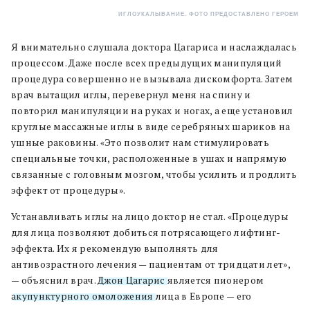
ИГЛОУКАЛЫВАНИЕ. ФОТО ПРЕДОСТАВЛЕНО ГЕРОЕМ
Я внимательно слушала доктора Цагариса и наслаждалась
процессом. Даже после всех предыдущих манипуляций
процедура совершенно не вызывала дискомфорта. Затем
врач вытащил иглы, перевернул меня на спину и
повторил манипуляции на руках и ногах, а еще установил
круглые массажные иглы в виде серебряных шариков на
ушные раковины. «Это позволит нам стимулировать
специальные точки, расположенные в ушах и напрямую
связанные с головным мозгом, чтобы усилить и продлить
эффект от процедуры».
Устанавливать иглы на лицо доктор не стал. «Процедуры
для лица позволяют добиться потрясающего лифтинг-
эффекта. Их я рекомендую выполнять для
антивозрастного лечения — пациентам от тридцати лет»,
— объяснил врач.
Джон Цагарис
является пионером
акупунктурного омоложения
лица в Европе — его